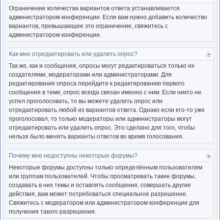
к
Ограничение количества вариантов ответа устанавливается
нача
администратором конференции. Если вам нужно добавить количество
вариантов, превышающее это ограничение, свяжитесь с
администратором конференции.
Как мне отредактировать или удалить опрос?
Ве
к
Так же, как и сообщения, опросы могут редактироваться только их
нача
создателями, модераторами или администраторами. Для
редактирования опроса перейдите к редактированию первого
сообщения в теме; опрос всегда связан именно с ним. Если никто не
успел проголосовать, то вы можете удалить опрос или
отредактировать любой из вариантов ответа. Однако если кто-то уже
проголосовал, то только модераторы или администраторы могут
отредактировать или удалить опрос. Это сделано для того, чтобы
нельзя было менять варианты ответов во время голосования.
Почему мне недоступны некоторые форумы?
Ве
к
Некоторые форумы доступны только определённым пользователям
нача
или группам пользователей. Чтобы просматривать такие форумы,
создавать в них темы и оставлять сообщения, совершать другие
действия, вам может потребоваться специальное разрешение.
Свяжитесь с модератором или администратором конференции для
получения такого разрешения.