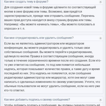
Как мне создать тему в форуме?
Ве
к
Для создания новой темы в форуме щёлкните по соответствующей
нача
кнопке в окне форума или темы. Возможно, вам придётся
зарегистрироваться, прежде чем отправить сообщение. Перечень
ваших прав доступа находится внизу страниц форума или темы.
Например: «Вы можете начинать темы», «Вы можете голосовать в
опросах» и т. п.
Как мне отредактировать или удалить сообщение?
Ве
к
Если вы не являетесь администратором или модератором
нача
конференции, вы можете редактировать и удалять только свои
собственные сообщения. Вы можете перейти к редактированию,
щёлкнув по кнопке
Правка
в соответствующем сообщении, иногда
только в течение ограниченного времени после его создания. Если кто-
то уже ответил на сообщение, то под ним появится небольшая
надпись, которая показывает количество правок, а также дату и время
последней из них. Эта надпись не появляется, если сообщение
редактировал администратор или модератор, хотя они могут сами
написать о сделанных изменениях по своему усмотрению. Учтите, что
обычные пользователи не могут удалить сообщение, если на него уже
кто-то ответил.
Как мне добавить подпись к своему сообщению?
Ве
к
Чтобы добавить подпись к сообщению, вы должны сначала создать её