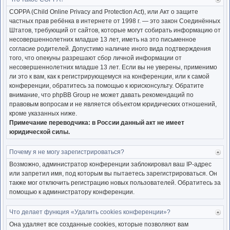
Ве
к
COPPA (Child Online Privacy and Protection Act), или Акт о защите
нача
частных прав ребёнка в интернете от 1998 г. — это закон Соединённых
Штатов, требующий от сайтов, которые могут собирать информацию от
несовершеннолетних младше 13 лет, иметь на это письменное
согласие родителей. Допустимо наличие иного вида подтверждения
того, что опекуны разрешают сбор личной информации от
несовершеннолетних младше 13 лет. Если вы не уверены, применимо
ли это к вам, как к регистрирующемуся на конференции, или к самой
конференции, обратитесь за помощью к юрисконсульту. Обратите
внимание, что phpBB Group не может давать рекомендаций по
правовым вопросам и не является объектом юридических отношений,
кроме указанных ниже.
Примечание переводчика: в России данный акт не имеет
юридической силы.
Почему я не могу зарегистрироваться?
Ве
к
Возможно, администратор конференции заблокировал ваш IP-адрес
нача
или запретил имя, под которым вы пытаетесь зарегистрироваться. Он
также мог отключить регистрацию новых пользователей. Обратитесь за
помощью к администратору конференции.
Что делает функция «Удалить cookies конференции»?
Ве
к
Она удаляет все созданные cookies, которые позволяют вам