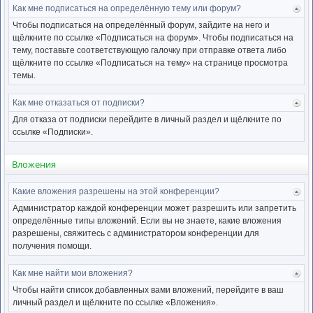
Как мне подписаться на определённую тему или форум?
Ве
к
Чтобы подписаться на определённый форум, зайдите на него и
нача
щёлкните по ссылке «Подписаться на форум». Чтобы подписаться на
тему, поставьте соответствующую галочку при отправке ответа либо
щёлкните по ссылке «Подписаться на тему» на странице просмотра
темы.
Как мне отказаться от подписки?
Ве
к
Для отказа от подписки перейдите в личный раздел и щёлкните по
нача
ссылке «Подписки».
Вложения
Какие вложения разрешены на этой конференции?
Ве
к
Администратор каждой конференции может разрешить или запретить
нача
определённые типы вложений. Если вы не знаете, какие вложения
разрешены, свяжитесь с администратором конференции для
получения помощи.
Как мне найти мои вложения?
Ве
к
Чтобы найти список добавленных вами вложений, перейдите в ваш
нача
личный раздел и щёлкните по ссылке «Вложения».