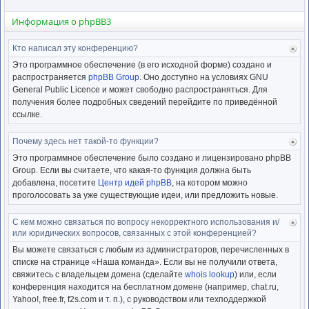
Информация о phpBB3
Кто написал эту конференцию?
Ве
к
Это программное обеспечение (в его исходной форме) создано и
нача
распространяется
phpBB Group
. Оно доступно на условиях GNU
General Public Licence и может свободно распространяться. Для
получения более подробных сведений перейдите по приведённой
ссылке.
Почему здесь нет такой-то функции?
Ве
к
Это программное обеспечение было создано и лицензировано phpBB
нача
Group. Если вы считаете, что какая-то функция должна быть
добавлена, посетите
Центр идей phpBB
, на котором можно
проголосовать за уже существующие идеи, или предложить новые.
С кем можно связаться по вопросу некорректного использования и/
Ве
или юридических вопросов, связанных с этой конференцией?
к
нача
Вы можете связаться с любым из администраторов, перечисленных в
списке на странице «Наша команда». Если вы не получили ответа,
свяжитесь с владельцем домена (сделайте
whois lookup
) или, если
конференция находится на бесплатном домене (например, chat.ru,
Yahoo!, free.fr, f2s.com и т. п.), с руководством или техподдержкой