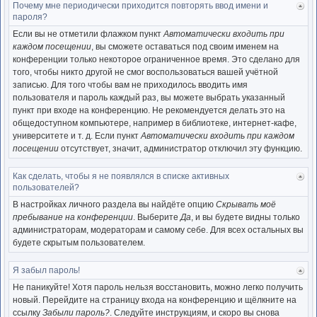
Почему мне периодически приходится повторять ввод имени и
Ве
пароля?
к
нача
Если вы не отметили флажком пункт
Автоматически входить при
каждом посещении
, вы сможете оставаться под своим именем на
конференции только некоторое ограниченное время. Это сделано для
того, чтобы никто другой не смог воспользоваться вашей учётной
записью. Для того чтобы вам не приходилось вводить имя
пользователя и пароль каждый раз, вы можете выбрать указанный
пункт при входе на конференцию. Не рекомендуется делать это на
общедоступном компьютере, например в библиотеке, интернет-кафе,
университете и т. д. Если пункт
Автоматически входить при каждом
посещении
отсутствует, значит, администратор отключил эту функцию.
Как сделать, чтобы я не появлялся в списке активных
Ве
пользователей?
к
нача
В настройках личного раздела вы найдёте опцию
Скрывать моё
пребывание на конференции
. Выберите
Да
, и вы будете видны только
администраторам, модераторам и самому себе. Для всех остальных вы
будете скрытым пользователем.
Я забыл пароль!
Ве
к
Не паникуйте! Хотя пароль нельзя восстановить, можно легко получить
нача
новый. Перейдите на страницу входа на конференцию и щёлкните на
ссылку
Забыли пароль?
. Следуйте инструкциям, и скоро вы снова