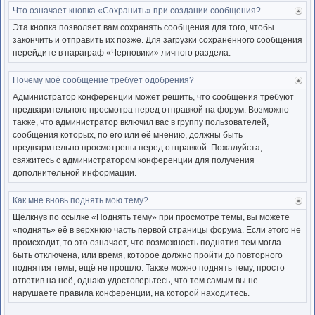
Что означает кнопка «Сохранить» при создании сообщения?
Ве
к
Эта кнопка позволяет вам сохранять сообщения для того, чтобы
нача
закончить и отправить их позже. Для загрузки сохранённого сообщения
перейдите в параграф «Черновики» личного раздела.
Почему моё сообщение требует одобрения?
Ве
к
Администратор конференции может решить, что сообщения требуют
нача
предварительного просмотра перед отправкой на форум. Возможно
также, что администратор включил вас в группу пользователей,
сообщения которых, по его или её мнению, должны быть
предварительно просмотрены перед отправкой. Пожалуйста,
свяжитесь с администратором конференции для получения
дополнительной информации.
Как мне вновь поднять мою тему?
Ве
к
Щёлкнув по ссылке «Поднять тему» при просмотре темы, вы можете
нача
«поднять» её в верхнюю часть первой страницы форума. Если этого не
происходит, то это означает, что возможность поднятия тем могла
быть отключена, или время, которое должно пройти до повторного
поднятия темы, ещё не прошло. Также можно поднять тему, просто
ответив на неё, однако удостоверьтесь, что тем самым вы не
нарушаете правила конференции, на которой находитесь.