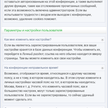
нача
оставаться авторизованным на этой конференции, а также выполняют
другие функции, такие как отслеживание прочитанных сообщений,
если эта возможность включена администратором. Если вы
испытываете трудности с входом или выходом с конференции,
возможно, удаление cookies поможет.
Параметры и настройки пользователя
Как мне изменить мои настройки?
Ве
к
Если вы являетесь зарегистрированным пользователем, все ваши
нача
настройки хранятся в базе данных конференции. Чтобы изменить их,
перейдите в
Личный раздел
; ссылка на него обычно находится вверху
страницы. Там вы можете изменить все свои настройки.
На конференции неправильное время!
Ве
к
Возможно, отображается время, относящееся к другому часовому
нача
поясу, а не к тому, в котором находитесь вы. В этом случае измените в
личных настройках часовой пояс на тот, в котором вы находитесь:
Москва, Киев и т. д. Учтите, что изменять часовой пояс, как и
большинство настроек, могут только зарегистрированные
пользователи. Если вы не зарегистрированы, то сейчас удачный
момент сделать это.