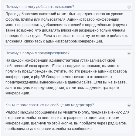
Почему я не могу добавлять вложения?
Ве
к
Право добавления вложений может быть предоставлено на уровне
нача
форума, группы или пользователя. Администратор конференции
может не разрешить добавление вложений в определённых форумах.
Также возможно, что добавлять вложения разрешено только членам
определённых групп. Если вы не знаете, почему не можете добавлять
вложения, свяжитесь с администратором конференции.
Почему я получил предупреждение?
Ве
к
На каждой конференции администраторы устанавливают свой
нача
собственный свод правил. Если вы нарушили правило, вы можете
получить предупреждение. Учтите, что это решение администратора
конференции, и phpBB Group не имеет никакого отношения к
предупреждениям, вынесенным на данном сайте. Если вы не знаете,
за что получили предупреждение, свяжитесь с администратором
конференции.
Как мне пожаловаться на сообщения модератору?
Ве
к
Рядом с каждым сообщением вы увидите кнопку, предназначенную для
нача
отправки жалобы на него, если это разрешено администратором
конференции. Щёлкнув по этой кнопке, вы пройдёте через ряд шагов,
необходимых для оправки жалобы на сообщение.