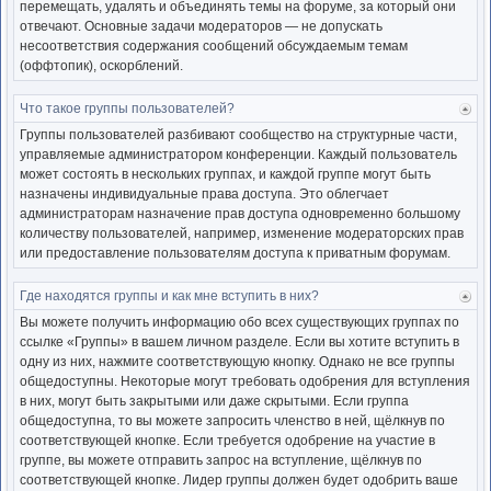
перемещать, удалять и объединять темы на форуме, за который они
отвечают. Основные задачи модераторов — не допускать
несоответствия содержания сообщений обсуждаемым темам
(оффтопик), оскорблений.
Что такое группы пользователей?
Ве
к
Группы пользователей разбивают сообщество на структурные части,
нача
управляемые администратором конференции. Каждый пользователь
может состоять в нескольких группах, и каждой группе могут быть
назначены индивидуальные права доступа. Это облегчает
администраторам назначение прав доступа одновременно большому
количеству пользователей, например, изменение модераторских прав
или предоставление пользователям доступа к приватным форумам.
Где находятся группы и как мне вступить в них?
Ве
к
Вы можете получить информацию обо всех существующих группах по
нача
ссылке «Группы» в вашем личном разделе. Если вы хотите вступить в
одну из них, нажмите соответствующую кнопку. Однако не все группы
общедоступны. Некоторые могут требовать одобрения для вступления
в них, могут быть закрытыми или даже скрытыми. Если группа
общедоступна, то вы можете запросить членство в ней, щёлкнув по
соответствующей кнопке. Если требуется одобрение на участие в
группе, вы можете отправить запрос на вступление, щёлкнув по
соответствующей кнопке. Лидер группы должен будет одобрить ваше