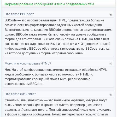
Форматирование сообщений и типы создаваемых тем
Что такое BBCode?
Ве
к
BBCode — это особая реализация HTML, предлагающая большие
нача
возможности по форматированию отдельных частей сообщения.
Возможность использования BBCode определяется администратором,
однако BBCode также может быть отключён на уровне сообщения в
форме для его отправки. BBCode очень похож на HTML, но теги в нём
заключаются в квадратные скобки [ и ], а не в < и >. За дополнительной
информацией о BBCode обратитесь к руководству по BBCode, ссылка
на которое доступна из формы отправки сообщений.
Могу ли я использовать HTML?
Ве
к
Нет. На этой конференции невозможны отправка и обработка HTML-
нача
кода в сообщениях. Большая часть возможностей HTML по
форматированию сообщений может быть реализована с
использованием BBCode.
Что такое смайлики?
Ве
к
Смайлики, или эмотиконы — это маленькие картинки, которые могут
нача
быть использованы для выражения чувств, например :) означает
радость, а :( означает грусть. Полный список смайликов можно увидеть
в форме создания сообщений. Только не перестарайтесь, используя