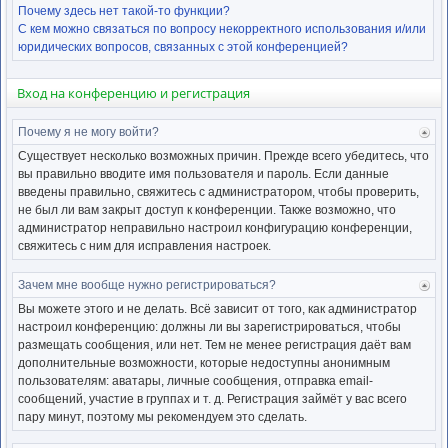
Почему здесь нет такой-то функции?
С кем можно связаться по вопросу некорректного использования и/или
юридических вопросов, связанных с этой конференцией?
Вход на конференцию и регистрация
Почему я не могу войти?
Ве
к
Существует несколько возможных причин. Прежде всего убедитесь, что
нача
вы правильно вводите имя пользователя и пароль. Если данные
введены правильно, свяжитесь с администратором, чтобы проверить,
не был ли вам закрыт доступ к конференции. Также возможно, что
администратор неправильно настроил конфигурацию конференции,
свяжитесь с ним для исправления настроек.
Зачем мне вообще нужно регистрироваться?
Ве
к
Вы можете этого и не делать. Всё зависит от того, как администратор
нача
настроил конференцию: должны ли вы зарегистрироваться, чтобы
размещать сообщения, или нет. Тем не менее регистрация даёт вам
дополнительные возможности, которые недоступны анонимным
пользователям: аватары, личные сообщения, отправка email-
сообщений, участие в группах и т. д. Регистрация займёт у вас всего
пару минут, поэтому мы рекомендуем это сделать.