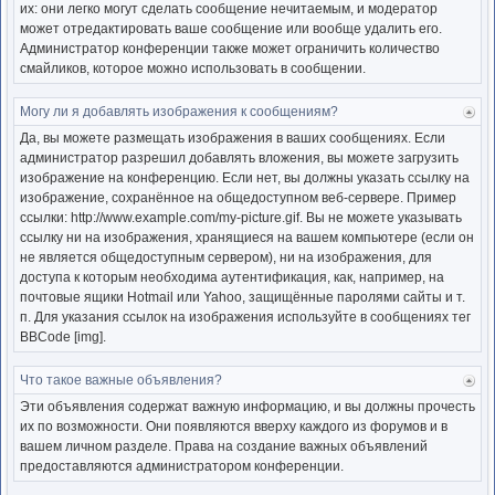
их: они легко могут сделать сообщение нечитаемым, и модератор
может отредактировать ваше сообщение или вообще удалить его.
Администратор конференции также может ограничить количество
смайликов, которое можно использовать в сообщении.
Могу ли я добавлять изображения к сообщениям?
Ве
к
Да, вы можете размещать изображения в ваших сообщениях. Если
нача
администратор разрешил добавлять вложения, вы можете загрузить
изображение на конференцию. Если нет, вы должны указать ссылку на
изображение, сохранённое на общедоступном веб-сервере. Пример
ссылки: http://www.example.com/my-picture.gif. Вы не можете указывать
ссылку ни на изображения, хранящиеся на вашем компьютере (если он
не является общедоступным сервером), ни на изображения, для
доступа к которым необходима аутентификация, как, например, на
почтовые ящики Hotmail или Yahoo, защищённые паролями сайты и т.
п. Для указания ссылок на изображения используйте в сообщениях тег
BBCode [img].
Что такое важные объявления?
Ве
к
Эти объявления содержат важную информацию, и вы должны прочесть
нача
их по возможности. Они появляются вверху каждого из форумов и в
вашем личном разделе. Права на создание важных объявлений
предоставляются администратором конференции.