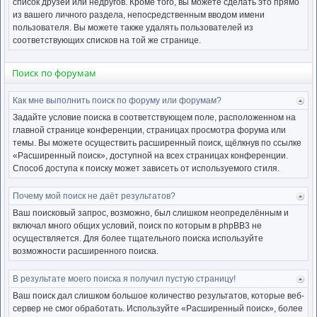
список друзей или недругов. Кроме того, вы можете сделать это прямо
из вашего личного раздела, непосредственным вводом имени
пользователя. Вы можете также удалять пользователей из
соответствующих списков на той же странице.
Поиск по форумам
Как мне выполнить поиск по форуму или форумам?
Ве
к
Задайте условие поиска в соответствующем поле, расположенном на
нача
главной странице конференции, страницах просмотра форума или
темы. Вы можете осуществить расширенный поиск, щёлкнув по ссылке
«Расширенный поиск», доступной на всех страницах конференции.
Способ доступа к поиску может зависеть от используемого стиля.
Почему мой поиск не даёт результатов?
Ве
к
Ваш поисковый запрос, возможно, был слишком неопределённым и
нача
включал много общих условий, поиск по которым в phpBB3 не
осуществляется. Для более тщательного поиска используйте
возможности расширенного поиска.
В результате моего поиска я получил пустую страницу!
Ве
к
Ваш поиск дал слишком большое количество результатов, которые веб-
нача
сервер не смог обработать. Используйте «Расширенный поиск», более