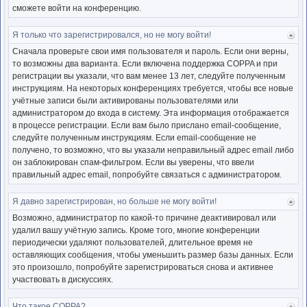
сможете войти на конференцию.
Я только что зарегистрировался, но не могу войти!
Ве
к
Сначала проверьте свои имя пользователя и пароль. Если они верны,
нача
то возможны два варианта. Если включена поддержка COPPA и при
регистрации вы указали, что вам менее 13 лет, следуйте полученным
инструкциям. На некоторых конференциях требуется, чтобы все новые
учётные записи были активированы пользователями или
администратором до входа в систему. Эта информация отображается
в процессе регистрации. Если вам было прислано email-сообщение,
следуйте полученным инструкциям. Если email-сообщение не
получено, то возможно, что вы указали неправильный адрес email либо
он заблокирован спам-фильтром. Если вы уверены, что ввели
правильный адрес email, попробуйте связаться с администратором.
Я давно зарегистрирован, но больше не могу войти!
Ве
к
Возможно, администратор по какой-то причине деактивировал или
нача
удалил вашу учётную запись. Кроме того, многие конференции
периодически удаляют пользователей, длительное время не
оставляющих сообщения, чтобы уменьшить размер базы данных. Если
это произошло, попробуйте зарегистрироваться снова и активнее
участвовать в дискуссиях.
Что такое COPPA?