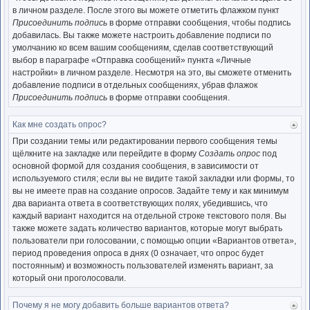
нача
в личном разделе. После этого вы можете отметить флажком пункт
Присоединить подпись
в форме отправки сообщения, чтобы подпись
добавилась. Вы также можете настроить добавление подписи по
умолчанию ко всем вашим сообщениям, сделав соответствующий
выбор в параграфе «Отправка сообщений» пункта «Личные
настройки» в личном разделе. Несмотря на это, вы сможете отменить
добавление подписи в отдельных сообщениях, убрав флажок
Присоединить подпись
в форме отправки сообщения.
Как мне создать опрос?
Ве
к
При создании темы или редактировании первого сообщения темы
нача
щёлкните на закладке или перейдите в форму
Создать опрос
под
основной формой для создания сообщения, в зависимости от
используемого стиля; если вы не видите такой закладки или формы, то
вы не имеете прав на создание опросов. Задайте тему и как минимум
два варианта ответа в соответствующих полях, убедившись, что
каждый вариант находится на отдельной строке текстового поля. Вы
также можете задать количество вариантов, которые могут выбрать
пользователи при голосовании, с помощью опции «Вариантов ответа»,
период проведения опроса в днях (0 означает, что опрос будет
постоянным) и возможность пользователей изменять вариант, за
который они проголосовали.
Почему я не могу добавить больше вариантов ответа?
Ве