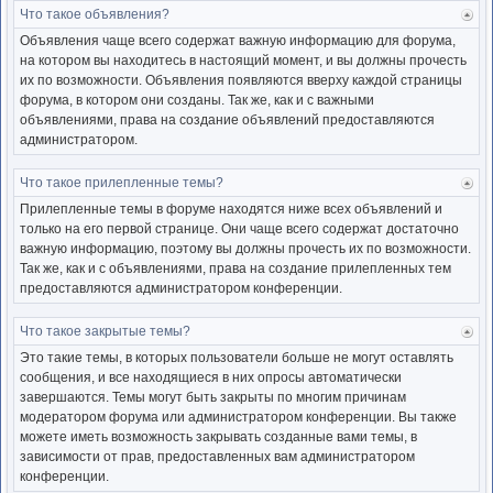
Что такое объявления?
Ве
к
Объявления чаще всего содержат важную информацию для форума,
нача
на котором вы находитесь в настоящий момент, и вы должны прочесть
их по возможности. Объявления появляются вверху каждой страницы
форума, в котором они созданы. Так же, как и с важными
объявлениями, права на создание объявлений предоставляются
администратором.
Что такое прилепленные темы?
Ве
к
Прилепленные темы в форуме находятся ниже всех объявлений и
нача
только на его первой странице. Они чаще всего содержат достаточно
важную информацию, поэтому вы должны прочесть их по возможности.
Так же, как и с объявлениями, права на создание прилепленных тем
предоставляются администратором конференции.
Что такое закрытые темы?
Ве
к
Это такие темы, в которых пользователи больше не могут оставлять
нача
сообщения, и все находящиеся в них опросы автоматически
завершаются. Темы могут быть закрыты по многим причинам
модератором форума или администратором конференции. Вы также
можете иметь возможность закрывать созданные вами темы, в
зависимости от прав, предоставленных вам администратором
конференции.