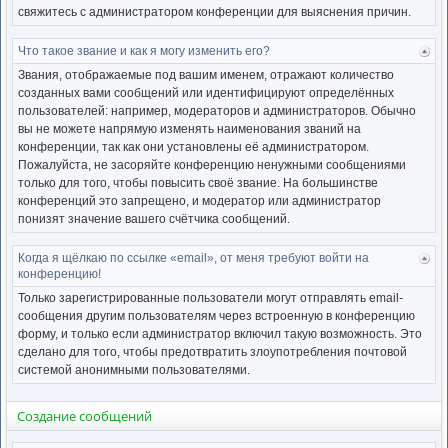
свяжитесь с администратором конференции для выяснения причин.
Что такое звание и как я могу изменить его?
Ве
к
Звания, отображаемые под вашим именем, отражают количество
нача
созданных вами сообщений или идентифицируют определённых
пользователей: например, модераторов и администраторов. Обычно
вы не можете напрямую изменять наименования званий на
конференции, так как они установлены её администратором.
Пожалуйста, не засоряйте конференцию ненужными сообщениями
только для того, чтобы повысить своё звание. На большинстве
конференций это запрещено, и модератор или администратор
понизят значение вашего счётчика сообщений.
Когда я щёлкаю по ссылке «email», от меня требуют войти на
Ве
конференцию!
к
нача
Только зарегистрированные пользователи могут отправлять email-
сообщения другим пользователям через встроенную в конференцию
форму, и только если администратор включил такую возможность. Это
сделано для того, чтобы предотвратить злоупотребления почтовой
системой анонимными пользователями.
Создание сообщений