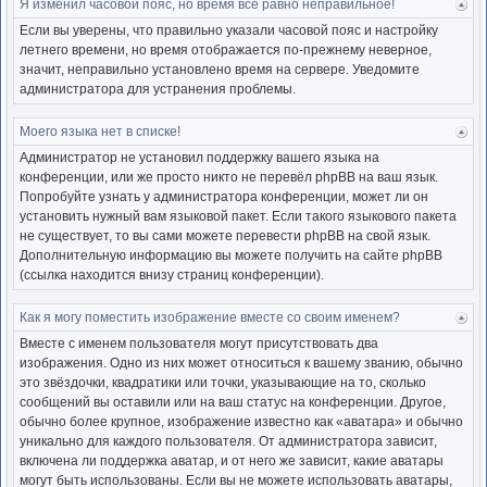
Я изменил часовой пояс, но время всё равно неправильное!
Ве
к
Если вы уверены, что правильно указали часовой пояс и настройку
нача
летнего времени, но время отображается по-прежнему неверное,
значит, неправильно установлено время на сервере. Уведомите
администратора для устранения проблемы.
Моего языка нет в списке!
Ве
к
Администратор не установил поддержку вашего языка на
нача
конференции, или же просто никто не перевёл phpBB на ваш язык.
Попробуйте узнать у администратора конференции, может ли он
установить нужный вам языковой пакет. Если такого языкового пакета
не существует, то вы сами можете перевести phpBB на свой язык.
Дополнительную информацию вы можете получить на сайте phpBB
(ссылка находится внизу страниц конференции).
Как я могу поместить изображение вместе со своим именем?
Ве
к
Вместе с именем пользователя могут присутствовать два
нача
изображения. Одно из них может относиться к вашему званию, обычно
это звёздочки, квадратики или точки, указывающие на то, сколько
сообщений вы оставили или на ваш статус на конференции. Другое,
обычно более крупное, изображение известно как «аватара» и обычно
уникально для каждого пользователя. От администратора зависит,
включена ли поддержка аватар, и от него же зависит, какие аватары
могут быть использованы. Если вы не можете использовать аватары,