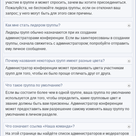
участие в группе и может спросить, зачем вы хотите присоединиться.
Пожалуйста, не беспокойте лидера группы, если он отклонил ваш
запрос; у него могут быть для этого свои причины.
Как мне стать лидером группы?
Ве
к
Лидеры групп обычно назначаются при их создании
нача
администраторами конференции. Если вы заинтересованы в создании
группы, сначала свяжитесь с администратором; попробуйте отправить
ему личное сообщение.
Почему названия некоторых групп имеют разные цвета?
Ве
к
Администратор конференции может присваивать цвета участникам
нача
групп для того, чтобы их было проще отличать друг от друга.
Что такое группа по умолчанию?
Ве
к
Если вы состоите более чем в одной группе, ваша группа по умолчанию
нача
используется для того, чтобы определить, какие групповые цвет и
звание должны быть вам присвоены. Администратор конференции
может предоставить вам разрешение самому изменять вашу группу по
умолчанию в личном разделе.
Что означает ссылка «Наша команда»?
Ве
к
На этой странице вы найдёте список администраторов и модераторов