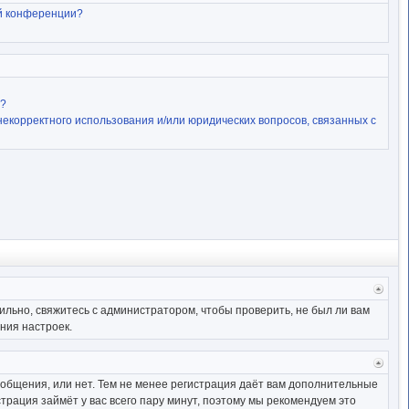
й конференции?
и?
некорректного использования и/или юридических вопросов, связанных с
Верн
к
ильно, свяжитесь с администратором, чтобы проверить, не был ли вам
начал
ния настроек.
Верн
к
ообщения, или нет. Тем не менее регистрация даёт вам дополнительные
начал
трация займёт у вас всего пару минут, поэтому мы рекомендуем это