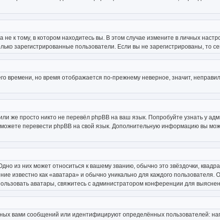
не к тому, в котором находитесь вы. В этом случае измените в личных настройк
только зарегистрированные пользователи. Если вы не зарегистрированы, то с
него времени, но время отображается по-прежнему неверное, значит, неправ
или же просто никто не перевёл phpBB на ваш язык. Попробуйте узнать у ад
ами можете перевести phpBB на свой язык. Дополнительную информацию вы мож
дно из них может относиться к вашему званию, обычно это звёздочки, квадра
ние известно как «аватара» и обычно уникально для каждого пользователя. О
спользовать аватары, свяжитесь с администратором конференции для выяснен
нных вами сообщений или идентифицируют определённых пользователей: нап