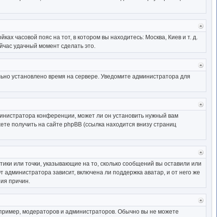
начал
Верн
к
ах часовой пояс на тот, в котором вы находитесь: Москва, Киев и т. д.
начал
ейчас удачный момент сделать это.
Верн
к
ильно установлено время на сервере. Уведомите администратора для
начал
Верн
к
министратора конференции, может ли он установить нужный вам
начал
ете получить на сайте phpBB (ссылка находится внизу страниц
Верн
к
тики или точки, указывающие на то, сколько сообщений вы оставили или
начал
т администратора зависит, включена ли поддержка аватар, и от него же
ия причин.
Верн
к
ример, модераторов и администраторов. Обычно вы не можете