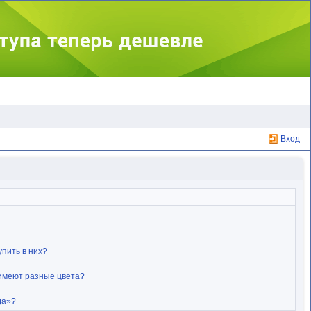
Вход
упить в них?
 имеют разные цвета?
да»?