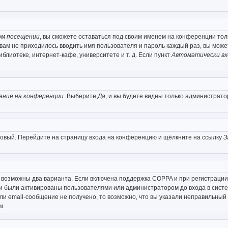
ом посещении
, вы сможете оставаться под своим именем на конференции толь
ы вам не приходилось вводить имя пользователя и пароль каждый раз, вы мож
лиотеке, интернет-кафе, университете и т. д. Если пункт
Автоматически вх
ание на конференции
. Выберите
Да
, и вы будете видны только администрато
 новый. Перейдите на страницу входа на конференцию и щёлкните на ссылку
З
о возможны два варианта. Если включена поддержка COPPA и при регистрации 
и были активированы пользователями или администратором до входа в систе
и email-сообщение не получено, то возможно, что вы указали неправильный 
м.