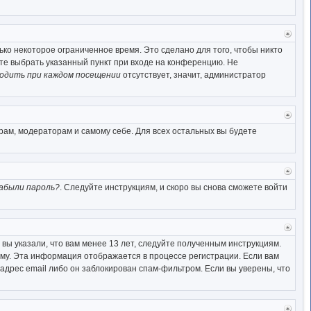
Верн
к
ко некоторое ограниченное время. Это сделано для того, чтобы никто
начал
ете выбрать указанный пункт при входе на конференцию. Не
одить при каждом посещении
отсутствует, значит, администратор
Верн
к
рам, модераторам и самому себе. Для всех остальных вы будете
начал
Верн
к
абыли пароль?
. Следуйте инструкциям, и скоро вы снова сможете войти
начал
Верн
к
вы указали, что вам менее 13 лет, следуйте полученным инструкциям.
начал
му. Эта информация отображается в процессе регистрации. Если вам
адрес email либо он заблокирован спам-фильтром. Если вы уверены, что
Верн