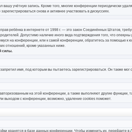
ил вашу учётную запись. Кроме того, многие конференции периодически уда
зарегистрироваться снова и активнее участвовать в дискуссиях.
тных прав ребёнка в интернете от 1998 г. — это закон Соединённых Штатов, тр
е родителей. Допустимо наличие иного вида подтверждения того, что опеку
ющемуся на конференции, или к самой конференции, обратитесь за помощью к 
их отношений, кроме указанных ниже.
й силы.
запретил имя, под которым вы пытаетесь зарегистрироваться. Он также мог 
 авторизованным на этой конференции, а также выполняют другие функции, 
ли выходом с конференции, возможно, удаление cookies поможет.
ойки хранятся в базе данных конференции. Чтобы изменить их, перейдите в