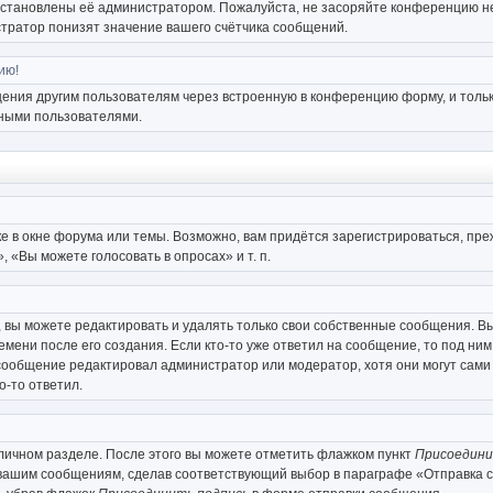
установлены её администратором. Пожалуйста, не засоряйте конференцию не
тратор понизят значение вашего счётчика сообщений.
ию!
щения другим пользователям через встроенную в конференцию форму, и тольк
мными пользователями.
е в окне форума или темы. Возможно, вам придётся зарегистрироваться, пр
«Вы можете голосовать в опросах» и т. п.
вы можете редактировать и удалять только свои собственные сообщения. Вы
мени после его создания. Если кто-то уже ответил на сообщение, то под ним
и сообщение редактировал администратор или модератор, хотя они могут сами
о-то ответил.
 личном разделе. После этого вы можете отметить флажком пункт
Присоедини
 вашим сообщениям, сделав соответствующий выбор в параграфе «Отправка 