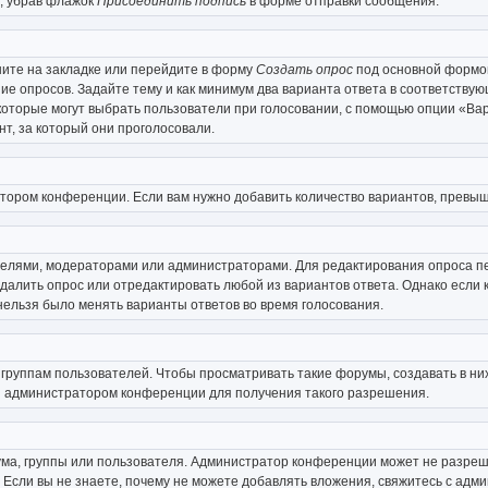
, убрав флажок
Присоединить подпись
в форме отправки сообщения.
ите на закладке или перейдите в форму
Создать опрос
под основной формой
ние опросов. Задайте тему и как минимум два варианта ответа в соответству
 которые могут выбрать пользователи при голосовании, с помощью опции «Вар
т, за который они проголосовали.
атором конференции. Если вам нужно добавить количество вариантов, превы
дателями, модераторами или администраторами. Для редактирования опроса п
 удалить опрос или отредактировать любой из вариантов ответа. Однако если
 нельзя было менять варианты ответов во время голосования.
уппам пользователей. Чтобы просматривать такие форумы, создавать в них
 администратором конференции для получения такого разрешения.
ма, группы или пользователя. Администратор конференции может не разреш
 Если вы не знаете, почему не можете добавлять вложения, свяжитесь с ад