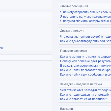
Личные сообщения
Я не могу отправить личные сообщ
Я постоянно получаю нежелательн
Я получил спам или оскорбительный
Друзья и недруги
Что означают списки друзей и недр
Как мне добавлять/удалять пользов
ию!
Поиск по форумам
Как мне выполнить поиск по фору
Почему мой поиск не даёт результ
В результате моего поиска я получ
Как мне найти пользователя конф
Как мне найти свои сообщения и с
Закладки и подписка на темы
Чем отличаются закладки от подпи
Как мне подписаться на определё
Как мне отказаться от подписки?
Вложения