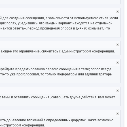
Верн
к
 для создания сообщения, в зависимости от используемого стиля; если
начал
ющих полях, убедившись, что каждый вариант находится на отдельной
иантов ответа», период проведения опроса в днях (0 означает, что
Верн
к
шающее это ограничение, свяжитесь с администратором конференции.
начал
Верн
к
ерейдите к редактированию первого сообщения в теме; опрос всегда
начал
 кто-то уже проголосовал, то только модераторы или администраторы
Верн
к
 темы и оставлять сообщения, совершать другие действия, вам может
начал
Верн
к
ить добавление вложений в определённых форумах. Также возможно,
начал
министратором конференции.