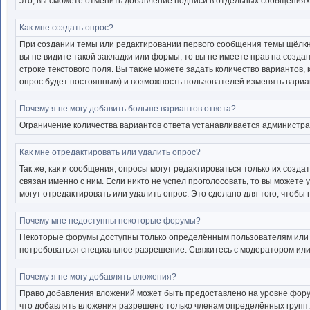
это, вы сможете отменить добавление подписи в отдельных сообщениях
Как мне создать опрос?
При создании темы или редактировании первого сообщения темы щёлкн
вы не видите такой закладки или формы, то вы не имеете прав на созда
строке текстового поля. Вы также можете задать количество вариантов,
опрос будет постоянным) и возможность пользователей изменять вариан
Почему я не могу добавить больше вариантов ответа?
Ограничение количества вариантов ответа устанавливается администр
Как мне отредактировать или удалить опрос?
Так же, как и сообщения, опросы могут редактироваться только их соз
связан именно с ним. Если никто не успел проголосовать, то вы можете
могут отредактировать или удалить опрос. Это сделано для того, чтобы
Почему мне недоступны некоторые форумы?
Некоторые форумы доступны только определённым пользователям или гр
потребоваться специальное разрешение. Свяжитесь с модератором или
Почему я не могу добавлять вложения?
Право добавления вложений может быть предоставлено на уровне фору
что добавлять вложения разрешено только членам определённых групп.