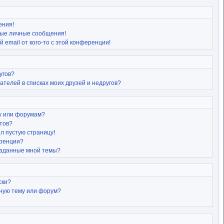
ения!
ые личные сообщения!
 email от кого-то с этой конференции!
угов?
ателей в списках моих друзей и недругов?
му или форумам?
атов?
ил пустую страницу!
еренции?
озданные мной темы?
ски?
нную тему или форум?