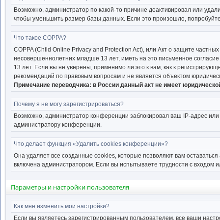
Возможно, администратор по какой-то причине деактивировал или удал
чтобы уменьшить размер базы данных. Если это произошло, попробуйте 
Что такое COPPA?
COPPA (Child Online Privacy and Protection Act), или Акт о защите час
несовершеннолетних младше 13 лет, иметь на это письменное согласи
13 лет. Если вы не уверены, применимо ли это к вам, как к регистриру
рекомендаций по правовым вопросам и не является объектом юридическ
Примечание переводчика: в России данный акт не имеет юридическо
Почему я не могу зарегистрироваться?
Возможно, администратор конференции заблокировал ваш IP-адрес или 
администратору конференции.
Что делает функция «Удалить cookies конференции»?
Она удаляет все созданные cookies, которые позволяют вам оставаться
включена администратором. Если вы испытываете трудности с входом и
Параметры и настройки пользователя
Как мне изменить мои настройки?
Если вы являетесь зарегистрированным пользователем, все ваши настр