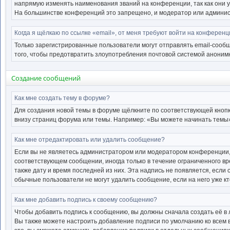
напрямую изменять наименования званий на конференции, так как они 
На большинстве конференций это запрещено, и модератор или админис
Когда я щёлкаю по ссылке «email», от меня требуют войти на конференц
Только зарегистрированные пользователи могут отправлять email-сооб
того, чтобы предотвратить злоупотребления почтовой системой анони
Создание сообщений
Как мне создать тему в форуме?
Для создания новой темы в форуме щёлкните по соответствующей кнопк
внизу страниц форума или темы. Например: «Вы можете начинать темы», 
Как мне отредактировать или удалить сообщение?
Если вы не являетесь администратором или модератором конференции, 
соответствующем сообщении, иногда только в течение ограниченного вре
также дату и время последней из них. Эта надпись не появляется, есл
обычные пользователи не могут удалить сообщение, если на него уже кт
Как мне добавить подпись к своему сообщению?
Чтобы добавить подпись к сообщению, вы должны сначала создать её в
Вы также можете настроить добавление подписи по умолчанию ко всем