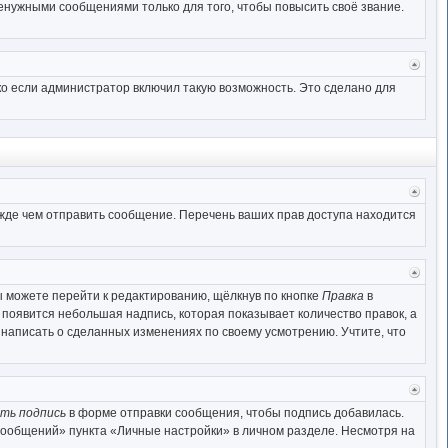
начал
нужными сообщениями только для того, чтобы повысить своё звание.
Верн
к
о если администратор включил такую возможность. Это сделано для
начал
Верн
к
ежде чем отправить сообщение. Перечень ваших прав доступа находится
начал
Верн
к
 можете перейти к редактированию, щёлкнув по кнопке
Правка
в
начал
 появится небольшая надпись, которая показывает количество правок, а
 написать о сделанных изменениях по своему усмотрению. Учтите, что
Верн
к
ть подпись
в форме отправки сообщения, чтобы подпись добавилась.
начал
сообщений» пункта «Личные настройки» в личном разделе. Несмотря на