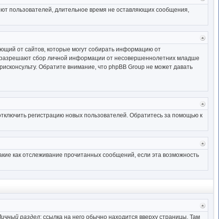
к
ляют пользователей, длительное время не оставляющих сообщения,
начал
Верн
к
ебующий от сайтов, которые могут собирать информацию от
начал
ны разрешают сбор личной информации от несовершеннолетних младше
юрисконсульту. Обратите внимание, что phpBB Group не может давать
Верн
к
отключить регистрацию новых пользователей. Обратитесь за помощью к
начал
Верн
к
такие как отслеживание прочитанных сообщений, если эта возможность
начал
Верн
к
Личный раздел
; ссылка на него обычно находится вверху страницы. Там