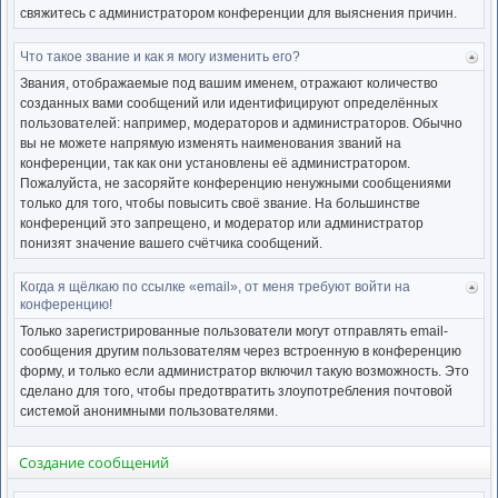
свяжитесь с администратором конференции для выяснения причин.
Что такое звание и как я могу изменить его?
Ве
к
Звания, отображаемые под вашим именем, отражают количество
нача
созданных вами сообщений или идентифицируют определённых
пользователей: например, модераторов и администраторов. Обычно
вы не можете напрямую изменять наименования званий на
конференции, так как они установлены её администратором.
Пожалуйста, не засоряйте конференцию ненужными сообщениями
только для того, чтобы повысить своё звание. На большинстве
конференций это запрещено, и модератор или администратор
понизят значение вашего счётчика сообщений.
Когда я щёлкаю по ссылке «email», от меня требуют войти на
Ве
конференцию!
к
нача
Только зарегистрированные пользователи могут отправлять email-
сообщения другим пользователям через встроенную в конференцию
форму, и только если администратор включил такую возможность. Это
сделано для того, чтобы предотвратить злоупотребления почтовой
системой анонимными пользователями.
Создание сообщений