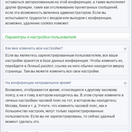
нача
оставаться авторизованным на этой конференции, а также выполняют
другие функции, такие как отслеживание прочитанных сообщений,
если эта возможность включена администратором. Если вы
испытываете трудности с входом или выходом с конференции,
возможно, удаление cookies поможет.
Параметры и настройки пользователя
Как мне изменить мои настройки?
Ве
к
Если вы являетесь зарегистрированным пользователем, все ваши
нача
настройки хранятся в базе данных конференции. Чтобы изменить их,
перейдите в
Личный раздел
; ссылка на него обычно находится вверху
страницы. Там вы можете изменить все свои настройки.
На конференции неправильное время!
Ве
к
Возможно, отображается время, относящееся к другому часовому
нача
поясу, а не к тому, в котором находитесь вы. В этом случае измените в
личных настройках часовой пояс на тот, в котором вы находитесь:
Москва, Киев и т. д. Учтите, что изменять часовой пояс, как и
большинство настроек, могут только зарегистрированные
пользователи. Если вы не зарегистрированы, то сейчас удачный
момент сделать это.