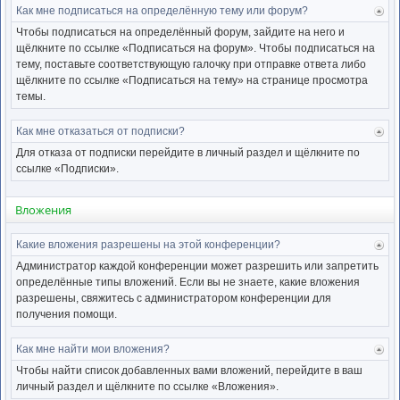
Как мне подписаться на определённую тему или форум?
Ве
к
Чтобы подписаться на определённый форум, зайдите на него и
нача
щёлкните по ссылке «Подписаться на форум». Чтобы подписаться на
тему, поставьте соответствующую галочку при отправке ответа либо
щёлкните по ссылке «Подписаться на тему» на странице просмотра
темы.
Как мне отказаться от подписки?
Ве
к
Для отказа от подписки перейдите в личный раздел и щёлкните по
нача
ссылке «Подписки».
Вложения
Какие вложения разрешены на этой конференции?
Ве
к
Администратор каждой конференции может разрешить или запретить
нача
определённые типы вложений. Если вы не знаете, какие вложения
разрешены, свяжитесь с администратором конференции для
получения помощи.
Как мне найти мои вложения?
Ве
к
Чтобы найти список добавленных вами вложений, перейдите в ваш
нача
личный раздел и щёлкните по ссылке «Вложения».