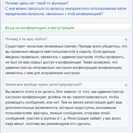
Почему здесь нет такой-то функции?
С кем можно связаться по вопросу некорректного использования и/или
юридических вопросов, связанных с этой конференцией?
Вход на конференцию и регистрация
Почему я не могу войти?
Ве
к
Существует несколько возможных причин. Прежде всего убедитесь, что
нача
вы правильно вводите имя пользователя и пароль. Если данные
введены правильно, свяжитесь с администратором, чтобы проверить,
не был ли вам закрыт доступ к конференции. Также возможно, что
администратор неправильно настроил конфигурацию конференции,
свяжитесь с ним для исправления настроек.
Зачем мне вообще нужно регистрироваться?
Ве
к
Вы можете этого и не делать. Всё зависит от того, как администратор
нача
настроил конференцию: должны ли вы зарегистрироваться, чтобы
размещать сообщения, или нет. Тем не менее регистрация даёт вам
дополнительные возможности, которые недоступны анонимным
пользователям: аватары, личные сообщения, отправка email-
сообщений, участие в группах и т. д. Регистрация займёт у вас всего
пару минут, поэтому мы рекомендуем это сделать.