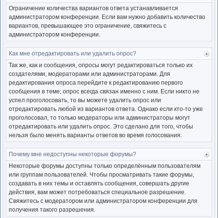
к
Ограничение количества вариантов ответа устанавливается
нача
администратором конференции. Если вам нужно добавить количество
вариантов, превышающее это ограничение, свяжитесь с
администратором конференции.
Как мне отредактировать или удалить опрос?
Ве
к
Так же, как и сообщения, опросы могут редактироваться только их
нача
создателями, модераторами или администраторами. Для
редактирования опроса перейдите к редактированию первого
сообщения в теме; опрос всегда связан именно с ним. Если никто не
успел проголосовать, то вы можете удалить опрос или
отредактировать любой из вариантов ответа. Однако если кто-то уже
проголосовал, то только модераторы или администраторы могут
отредактировать или удалить опрос. Это сделано для того, чтобы
нельзя было менять варианты ответов во время голосования.
Почему мне недоступны некоторые форумы?
Ве
к
Некоторые форумы доступны только определённым пользователям
нача
или группам пользователей. Чтобы просматривать такие форумы,
создавать в них темы и оставлять сообщения, совершать другие
действия, вам может потребоваться специальное разрешение.
Свяжитесь с модератором или администратором конференции для
получения такого разрешения.