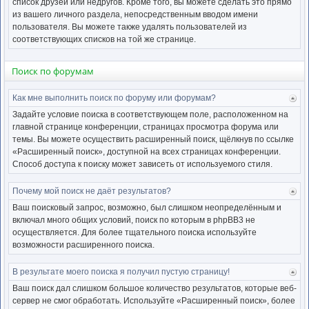
список друзей или недругов. Кроме того, вы можете сделать это прямо
из вашего личного раздела, непосредственным вводом имени
пользователя. Вы можете также удалять пользователей из
соответствующих списков на той же странице.
Поиск по форумам
Как мне выполнить поиск по форуму или форумам?
Ве
к
Задайте условие поиска в соответствующем поле, расположенном на
нача
главной странице конференции, страницах просмотра форума или
темы. Вы можете осуществить расширенный поиск, щёлкнув по ссылке
«Расширенный поиск», доступной на всех страницах конференции.
Способ доступа к поиску может зависеть от используемого стиля.
Почему мой поиск не даёт результатов?
Ве
к
Ваш поисковый запрос, возможно, был слишком неопределённым и
нача
включал много общих условий, поиск по которым в phpBB3 не
осуществляется. Для более тщательного поиска используйте
возможности расширенного поиска.
В результате моего поиска я получил пустую страницу!
Ве
к
Ваш поиск дал слишком большое количество результатов, которые веб-
нача
сервер не смог обработать. Используйте «Расширенный поиск», более