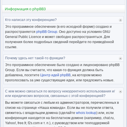
Информация о phpBB3
Кто написал эту конференцию?
Ве
к
Это программное обеспечение (в его исходной форме) создано и
нача
распространяется
phpBB Group
. Оно доступно на условиях GNU
General Public Licence и может свободно распространяться. Для
получения более подробных сведений перейдите по приведённой
ссылке.
Почему здесь нет такой-то функции?
Ве
к
Это программное обеспечение было создано и лицензировано phpBB
нача
Group. Если вы считаете, что какая-то функция должна быть
добавлена, посетите
Центр идей phpBB
, на котором можно
проголосовать за уже существующие идеи, или предложить новые.
С кем можно связаться по вопросу некорректного использования и/
Ве
или юридических вопросов, связанных с этой конференцией?
к
нача
Вы можете связаться с любым из администраторов, перечисленных в
списке на странице «Наша команда». Если вы не получили ответа,
свяжитесь с владельцем домена (сделайте
whois lookup
) или, если
конференция находится на бесплатном домене (например, chat.ru,
Yahoo!, free.fr, f2s.com и т. п.), с руководством или техподдержкой