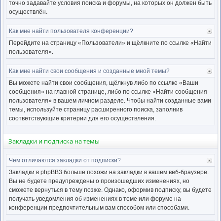
точно задавайте условия поиска и форумы, на которых он должен быть
осуществлён.
Как мне найти пользователя конференции?
Ве
к
Перейдите на страницу «Пользователи» и щёлкните по ссылке «Найти
нача
пользователя».
Как мне найти свои сообщения и созданные мной темы?
Ве
к
Вы можете найти свои сообщения, щёлкнув либо по ссылке «Ваши
нача
сообщения» на главной странице, либо по ссылке «Найти сообщения
пользователя» в вашем личном разделе. Чтобы найти созданные вами
темы, используйте страницу расширенного поиска, заполнив
соответствующие критерии для его осуществления.
Закладки и подписка на темы
Чем отличаются закладки от подписки?
Ве
к
Закладки в phpBB3 больше похожи на закладки в вашем веб-браузере.
нача
Вы не будете предупреждены о произошедших изменениях, но
сможете вернуться в тему позже. Однако, оформив подписку, вы будете
получать уведомления об изменениях в теме или форуме на
конференции предпочтительным вам способом или способами.