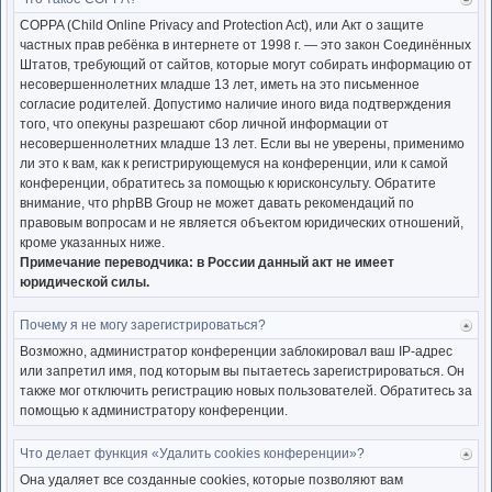
Ве
к
COPPA (Child Online Privacy and Protection Act), или Акт о защите
нача
частных прав ребёнка в интернете от 1998 г. — это закон Соединённых
Штатов, требующий от сайтов, которые могут собирать информацию от
несовершеннолетних младше 13 лет, иметь на это письменное
согласие родителей. Допустимо наличие иного вида подтверждения
того, что опекуны разрешают сбор личной информации от
несовершеннолетних младше 13 лет. Если вы не уверены, применимо
ли это к вам, как к регистрирующемуся на конференции, или к самой
конференции, обратитесь за помощью к юрисконсульту. Обратите
внимание, что phpBB Group не может давать рекомендаций по
правовым вопросам и не является объектом юридических отношений,
кроме указанных ниже.
Примечание переводчика: в России данный акт не имеет
юридической силы.
Почему я не могу зарегистрироваться?
Ве
к
Возможно, администратор конференции заблокировал ваш IP-адрес
нача
или запретил имя, под которым вы пытаетесь зарегистрироваться. Он
также мог отключить регистрацию новых пользователей. Обратитесь за
помощью к администратору конференции.
Что делает функция «Удалить cookies конференции»?
Ве
к
Она удаляет все созданные cookies, которые позволяют вам