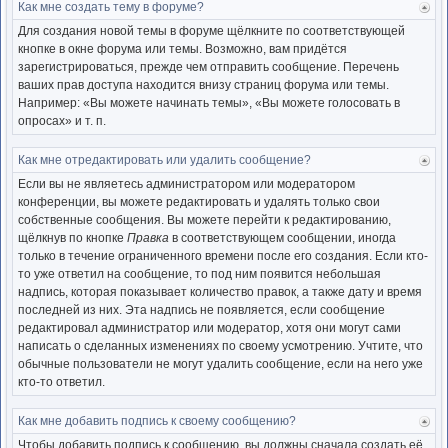
Как мне создать тему в форуме?
Ве
к
Для создания новой темы в форуме щёлкните по соответствующей
нача
кнопке в окне форума или темы. Возможно, вам придётся
зарегистрироваться, прежде чем отправить сообщение. Перечень
ваших прав доступа находится внизу страниц форума или темы.
Например: «Вы можете начинать темы», «Вы можете голосовать в
опросах» и т. п.
Как мне отредактировать или удалить сообщение?
Ве
к
Если вы не являетесь администратором или модератором
нача
конференции, вы можете редактировать и удалять только свои
собственные сообщения. Вы можете перейти к редактированию,
щёлкнув по кнопке
Правка
в соответствующем сообщении, иногда
только в течение ограниченного времени после его создания. Если кто-
то уже ответил на сообщение, то под ним появится небольшая
надпись, которая показывает количество правок, а также дату и время
последней из них. Эта надпись не появляется, если сообщение
редактировал администратор или модератор, хотя они могут сами
написать о сделанных изменениях по своему усмотрению. Учтите, что
обычные пользователи не могут удалить сообщение, если на него уже
кто-то ответил.
Как мне добавить подпись к своему сообщению?
Ве
к
Чтобы добавить подпись к сообщению, вы должны сначала создать её