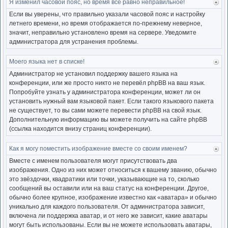
Я изменил часовой пояс, но время всё равно неправильное!
Ве
к
Если вы уверены, что правильно указали часовой пояс и настройку
нача
летнего времени, но время отображается по-прежнему неверное,
значит, неправильно установлено время на сервере. Уведомите
администратора для устранения проблемы.
Моего языка нет в списке!
Ве
к
Администратор не установил поддержку вашего языка на
нача
конференции, или же просто никто не перевёл phpBB на ваш язык.
Попробуйте узнать у администратора конференции, может ли он
установить нужный вам языковой пакет. Если такого языкового пакета
не существует, то вы сами можете перевести phpBB на свой язык.
Дополнительную информацию вы можете получить на сайте phpBB
(ссылка находится внизу страниц конференции).
Как я могу поместить изображение вместе со своим именем?
Ве
к
Вместе с именем пользователя могут присутствовать два
нача
изображения. Одно из них может относиться к вашему званию, обычно
это звёздочки, квадратики или точки, указывающие на то, сколько
сообщений вы оставили или на ваш статус на конференции. Другое,
обычно более крупное, изображение известно как «аватара» и обычно
уникально для каждого пользователя. От администратора зависит,
включена ли поддержка аватар, и от него же зависит, какие аватары
могут быть использованы. Если вы не можете использовать аватары,