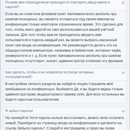
Почему мне периодически приходится повторять ввод имени и
Ве
пароля?
к
нача
Если вы не отметили флажком пункт
Автоматически входить при
каждом посещении
, вы сможете оставаться под своим именем на
конференции только некоторое ограниченное время. Это сделано для
того, чтобы никто другой не смог воспользоваться вашей учётной
записью. Для того чтобы вам не приходилось вводить имя
пользователя и пароль каждый раз, вы можете выбрать указанный
пункт при входе на конференцию. Не рекомендуется делать это на
общедоступном компьютере, например в библиотеке, интернет-кафе,
университете и т. д. Если пункт
Автоматически входить при каждом
посещении
отсутствует, значит, администратор отключил эту функцию.
Как сделать, чтобы я не появлялся в списке активных
Ве
пользователей?
к
нача
В настройках личного раздела вы найдёте опцию
Скрывать моё
пребывание на конференции
. Выберите
Да
, и вы будете видны только
администраторам, модераторам и самому себе. Для всех остальных вы
будете скрытым пользователем.
Я забыл пароль!
Ве
к
Не паникуйте! Хотя пароль нельзя восстановить, можно легко получить
нача
новый. Перейдите на страницу входа на конференцию и щёлкните на
ссылку
Забыли пароль?
. Следуйте инструкциям, и скоро вы снова