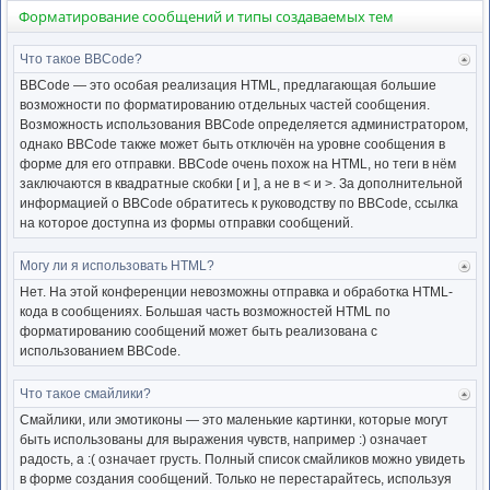
Форматирование сообщений и типы создаваемых тем
Что такое BBCode?
Ве
к
BBCode — это особая реализация HTML, предлагающая большие
нача
возможности по форматированию отдельных частей сообщения.
Возможность использования BBCode определяется администратором,
однако BBCode также может быть отключён на уровне сообщения в
форме для его отправки. BBCode очень похож на HTML, но теги в нём
заключаются в квадратные скобки [ и ], а не в < и >. За дополнительной
информацией о BBCode обратитесь к руководству по BBCode, ссылка
на которое доступна из формы отправки сообщений.
Могу ли я использовать HTML?
Ве
к
Нет. На этой конференции невозможны отправка и обработка HTML-
нача
кода в сообщениях. Большая часть возможностей HTML по
форматированию сообщений может быть реализована с
использованием BBCode.
Что такое смайлики?
Ве
к
Смайлики, или эмотиконы — это маленькие картинки, которые могут
нача
быть использованы для выражения чувств, например :) означает
радость, а :( означает грусть. Полный список смайликов можно увидеть
в форме создания сообщений. Только не перестарайтесь, используя