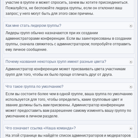
участие в группе и может спросить, зачем вы хотите присоединиться.
Пожалуйста, не беспокойте лидера группы, если он отклонил ваш
запрос; у него могут быть для этого свои причины.
Как мне стать лидером группы?
Ве
к
Лидеры групп обычно назначаются при их создании
нача
администраторами конференции. Если вы заинтересованы в создании
группы, сначала свяжитесь с администратором; попробуйте отправить
ему личное сообщение.
Почему названия некоторых групп имеют разные цвета?
Ве
к
Администратор конференции может присваивать цвета участникам
нача
групп для того, чтобы их было проще отличать друг от друга.
Что такое группа по умолчанию?
Ве
к
Если вы состоите более чем в одной группе, ваша группа по умолчанию
нача
используется для того, чтобы определить, какие групповые цвет и
звание должны быть вам присвоены. Администратор конференции
может предоставить вам разрешение самому изменять вашу группу по
умолчанию в личном разделе.
Что означает ссылка «Наша команда»?
Ве
к
На этой странице вы найдёте список администраторов и модераторов