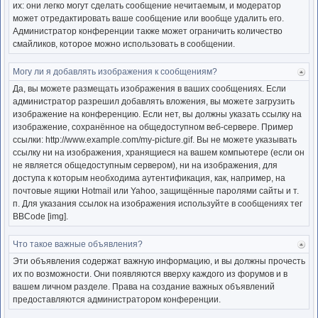
их: они легко могут сделать сообщение нечитаемым, и модератор
может отредактировать ваше сообщение или вообще удалить его.
Администратор конференции также может ограничить количество
смайликов, которое можно использовать в сообщении.
Могу ли я добавлять изображения к сообщениям?
Ве
к
Да, вы можете размещать изображения в ваших сообщениях. Если
нача
администратор разрешил добавлять вложения, вы можете загрузить
изображение на конференцию. Если нет, вы должны указать ссылку на
изображение, сохранённое на общедоступном веб-сервере. Пример
ссылки: http://www.example.com/my-picture.gif. Вы не можете указывать
ссылку ни на изображения, хранящиеся на вашем компьютере (если он
не является общедоступным сервером), ни на изображения, для
доступа к которым необходима аутентификация, как, например, на
почтовые ящики Hotmail или Yahoo, защищённые паролями сайты и т.
п. Для указания ссылок на изображения используйте в сообщениях тег
BBCode [img].
Что такое важные объявления?
Ве
к
Эти объявления содержат важную информацию, и вы должны прочесть
нача
их по возможности. Они появляются вверху каждого из форумов и в
вашем личном разделе. Права на создание важных объявлений
предоставляются администратором конференции.