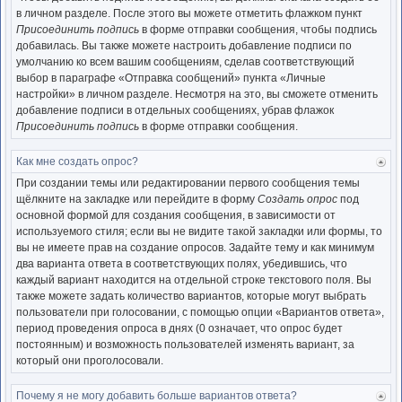
нача
в личном разделе. После этого вы можете отметить флажком пункт
Присоединить подпись
в форме отправки сообщения, чтобы подпись
добавилась. Вы также можете настроить добавление подписи по
умолчанию ко всем вашим сообщениям, сделав соответствующий
выбор в параграфе «Отправка сообщений» пункта «Личные
настройки» в личном разделе. Несмотря на это, вы сможете отменить
добавление подписи в отдельных сообщениях, убрав флажок
Присоединить подпись
в форме отправки сообщения.
Как мне создать опрос?
Ве
к
При создании темы или редактировании первого сообщения темы
нача
щёлкните на закладке или перейдите в форму
Создать опрос
под
основной формой для создания сообщения, в зависимости от
используемого стиля; если вы не видите такой закладки или формы, то
вы не имеете прав на создание опросов. Задайте тему и как минимум
два варианта ответа в соответствующих полях, убедившись, что
каждый вариант находится на отдельной строке текстового поля. Вы
также можете задать количество вариантов, которые могут выбрать
пользователи при голосовании, с помощью опции «Вариантов ответа»,
период проведения опроса в днях (0 означает, что опрос будет
постоянным) и возможность пользователей изменять вариант, за
который они проголосовали.
Почему я не могу добавить больше вариантов ответа?
Ве