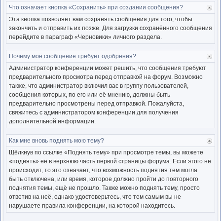
Что означает кнопка «Сохранить» при создании сообщения?
Ве
к
Эта кнопка позволяет вам сохранять сообщения для того, чтобы
нача
закончить и отправить их позже. Для загрузки сохранённого сообщения
перейдите в параграф «Черновики» личного раздела.
Почему моё сообщение требует одобрения?
Ве
к
Администратор конференции может решить, что сообщения требуют
нача
предварительного просмотра перед отправкой на форум. Возможно
также, что администратор включил вас в группу пользователей,
сообщения которых, по его или её мнению, должны быть
предварительно просмотрены перед отправкой. Пожалуйста,
свяжитесь с администратором конференции для получения
дополнительной информации.
Как мне вновь поднять мою тему?
Ве
к
Щёлкнув по ссылке «Поднять тему» при просмотре темы, вы можете
нача
«поднять» её в верхнюю часть первой страницы форума. Если этого не
происходит, то это означает, что возможность поднятия тем могла
быть отключена, или время, которое должно пройти до повторного
поднятия темы, ещё не прошло. Также можно поднять тему, просто
ответив на неё, однако удостоверьтесь, что тем самым вы не
нарушаете правила конференции, на которой находитесь.