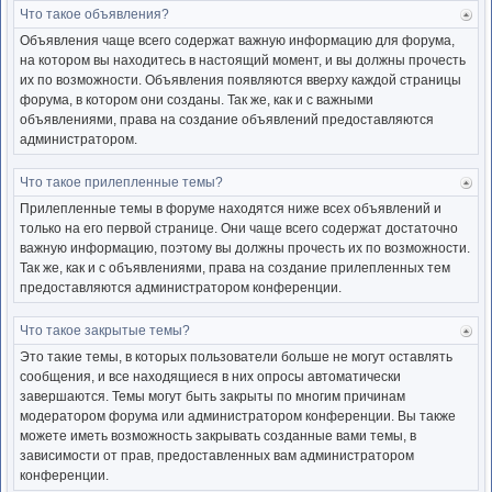
Что такое объявления?
Ве
к
Объявления чаще всего содержат важную информацию для форума,
нача
на котором вы находитесь в настоящий момент, и вы должны прочесть
их по возможности. Объявления появляются вверху каждой страницы
форума, в котором они созданы. Так же, как и с важными
объявлениями, права на создание объявлений предоставляются
администратором.
Что такое прилепленные темы?
Ве
к
Прилепленные темы в форуме находятся ниже всех объявлений и
нача
только на его первой странице. Они чаще всего содержат достаточно
важную информацию, поэтому вы должны прочесть их по возможности.
Так же, как и с объявлениями, права на создание прилепленных тем
предоставляются администратором конференции.
Что такое закрытые темы?
Ве
к
Это такие темы, в которых пользователи больше не могут оставлять
нача
сообщения, и все находящиеся в них опросы автоматически
завершаются. Темы могут быть закрыты по многим причинам
модератором форума или администратором конференции. Вы также
можете иметь возможность закрывать созданные вами темы, в
зависимости от прав, предоставленных вам администратором
конференции.