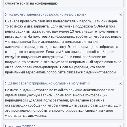
сможете войти на конференцию.
Я только что зарегистрировался, но не могу войти!
Ве
к
Сначала проверьте свои имя пользователя и пароль. Если они верны,
нача
то возможны два варианта. Если включена поддержка COPPA и при
регистрации вы указали, что вам менее 13 лет, следуйте полученным
инструкциям. На некоторых конференциях требуется, чтобы все новые
учётные записи были активированы пользователями или
администратором до входа в систему. Эта информация отображается
в процессе регистрации. Если вам было прислано email-сообщение,
следуйте полученным инструкциям. Если email-сообщение не
получено, то возможно, что вы указали неправильный адрес email либо
он заблокирован спам-фильтром. Если вы уверены, что ввели
правильный адрес email, попробуйте связаться с администратором.
Я давно зарегистрирован, но больше не могу войти!
Ве
к
Возможно, администратор по какой-то причине деактивировал или
нача
удалил вашу учётную запись. Кроме того, многие конференции
периодически удаляют пользователей, длительное время не
оставляющих сообщения, чтобы уменьшить размер базы данных. Если
это произошло, попробуйте зарегистрироваться снова и активнее
участвовать в дискуссиях.
Что такое COPPA?