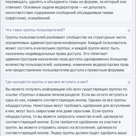
перемещать, удалять и объединять темы на форуме, за который они
отвечают. Основные задачи модераторов — не допускать
несоответствия содержания сообщений обсуждаемым темам
(оффтопик), оскорблений.
Что такое группы пользователей?
Ве
к
Группы пользователей разбивают сообщество на структурные части,
нача
управляемые администратором конференции. Каждый пользователь
может состоять в нескольких группах, и каждой группе могут быть
назначены индивидуальные права доступа. Это облегчает
администраторам назначение прав доступа одновременно большому
количеству пользователей, например, изменение модераторских прав
или предоставление пользователям доступа к приватным форумам.
Где находятся группы и как мне вступить в них?
Ве
к
Вы можете получить информацию обо всех существующих группах по
нача
ссылке «Группы» в вашем личном разделе. Если вы хотите вступить в
одну из них, нажмите соответствующую кнопку. Однако не все группы
общедоступны. Некоторые могут требовать одобрения для вступления
в них, могут быть закрытыми или даже скрытыми. Если группа
общедоступна, то вы можете запросить членство в ней, щёлкнув по
соответствующей кнопке. Если требуется одобрение на участие в
группе, вы можете отправить запрос на вступление, щёлкнув по
соответствующей кнопке. Лидер группы должен будет одобрить ваше