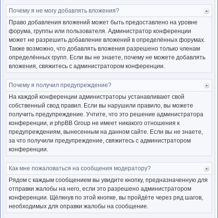
Почему я не могу добавлять вложения?
Ве
к
Право добавления вложений может быть предоставлено на уровне
нача
форума, группы или пользователя. Администратор конференции
может не разрешить добавление вложений в определённых форумах.
Также возможно, что добавлять вложения разрешено только членам
определённых групп. Если вы не знаете, почему не можете добавлять
вложения, свяжитесь с администратором конференции.
Почему я получил предупреждение?
Ве
к
На каждой конференции администраторы устанавливают свой
нача
собственный свод правил. Если вы нарушили правило, вы можете
получить предупреждение. Учтите, что это решение администратора
конференции, и phpBB Group не имеет никакого отношения к
предупреждениям, вынесенным на данном сайте. Если вы не знаете,
за что получили предупреждение, свяжитесь с администратором
конференции.
Как мне пожаловаться на сообщения модератору?
Ве
к
Рядом с каждым сообщением вы увидите кнопку, предназначенную для
нача
отправки жалобы на него, если это разрешено администратором
конференции. Щёлкнув по этой кнопке, вы пройдёте через ряд шагов,
необходимых для оправки жалобы на сообщение.