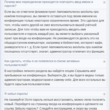
Почему мне периодически приходится повторять ввод имени и
Ве
пароля?
к
нача
Если вы не отметили флажком пункт
Автоматически входить при
каждом посещении
, вы сможете оставаться под своим именем на
конференции только некоторое ограниченное время. Это сделано для
того, чтобы никто другой не смог воспользоваться вашей учётной
записью. Для того чтобы вам не приходилось вводить имя
пользователя и пароль каждый раз, вы можете выбрать указанный
пункт при входе на конференцию. Не рекомендуется делать это на
общедоступном компьютере, например в библиотеке, интернет-кафе,
университете и т. д. Если пункт
Автоматически входить при каждом
посещении
отсутствует, значит, администратор отключил эту функцию.
Как сделать, чтобы я не появлялся в списке активных
Ве
пользователей?
к
нача
В настройках личного раздела вы найдёте опцию
Скрывать моё
пребывание на конференции
. Выберите
Да
, и вы будете видны только
администраторам, модераторам и самому себе. Для всех остальных вы
будете скрытым пользователем.
Я забыл пароль!
Ве
к
Не паникуйте! Хотя пароль нельзя восстановить, можно легко получить
нача
новый. Перейдите на страницу входа на конференцию и щёлкните на
ссылку
Забыли пароль?
. Следуйте инструкциям, и скоро вы снова