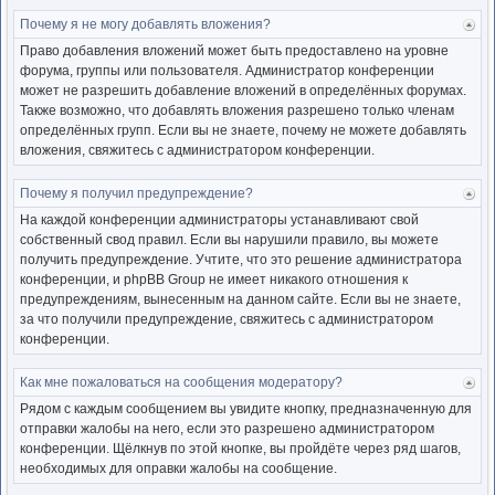
Почему я не могу добавлять вложения?
Ве
к
Право добавления вложений может быть предоставлено на уровне
нача
форума, группы или пользователя. Администратор конференции
может не разрешить добавление вложений в определённых форумах.
Также возможно, что добавлять вложения разрешено только членам
определённых групп. Если вы не знаете, почему не можете добавлять
вложения, свяжитесь с администратором конференции.
Почему я получил предупреждение?
Ве
к
На каждой конференции администраторы устанавливают свой
нача
собственный свод правил. Если вы нарушили правило, вы можете
получить предупреждение. Учтите, что это решение администратора
конференции, и phpBB Group не имеет никакого отношения к
предупреждениям, вынесенным на данном сайте. Если вы не знаете,
за что получили предупреждение, свяжитесь с администратором
конференции.
Как мне пожаловаться на сообщения модератору?
Ве
к
Рядом с каждым сообщением вы увидите кнопку, предназначенную для
нача
отправки жалобы на него, если это разрешено администратором
конференции. Щёлкнув по этой кнопке, вы пройдёте через ряд шагов,
необходимых для оправки жалобы на сообщение.