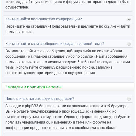
точно задавайте условия поиска и форумы, на которых он должен быть
осуществлён.
Как мне найти пользователя конференции?
Ве
к
Перейдите на страницу «Пользователи» и щёлкните по ссылке «Найти
нача
пользователя».
Как мне найти свои сообщения и созданные мной темы?
Ве
к
Вы можете найти свои сообщения, щёлкнув либо по ссылке «Ваши
нача
сообщения» на главной странице, либо по ссылке «Найти сообщения
пользователя» в вашем личном разделе. Чтобы найти созданные вами
темы, используйте страницу расширенного поиска, заполнив
соответствующие критерии для его осуществления.
Закладки и подписка на темы
Чем отличаются закладки от подписки?
Ве
к
Закладки в phpBB3 больше похожи на закладки в вашем веб-браузере.
нача
Вы не будете предупреждены о произошедших изменениях, но
сможете вернуться в тему позже. Однако, оформив подписку, вы будете
получать уведомления об изменениях в теме или форуме на
конференции предпочтительным вам способом или способами.