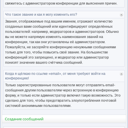
свяжитесь с администратором конференции для выяснения причин.
Что такое звание и как я могу изменить его?
Ве
к
Звания, отображаемые под вашим именем, отражают количество
нача
созданных вами сообщений или идентифицируют определённых
пользователей: например, модераторов и администраторов. Обычно
вы не можете напрямую изменять наименования званий на
конференции, так как они установлены её администратором.
Пожалуйста, не засоряйте конференцию ненужными сообщениями
только для того, чтобы повысить своё звание. На большинстве
конференций это запрещено, и модератор или администратор
понизят значение вашего счётчика сообщений.
Когда я щёлкаю по ссылке «email», от меня требуют войти на
Ве
конференцию!
к
нача
Только зарегистрированные пользователи могут отправлять email-
сообщения другим пользователям через встроенную в конференцию
форму, и только если администратор включил такую возможность. Это
сделано для того, чтобы предотвратить злоупотребления почтовой
системой анонимными пользователями.
Создание сообщений