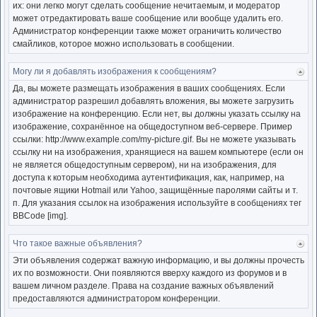
их: они легко могут сделать сообщение нечитаемым, и модератор
может отредактировать ваше сообщение или вообще удалить его.
Администратор конференции также может ограничить количество
смайликов, которое можно использовать в сообщении.
Могу ли я добавлять изображения к сообщениям?
Ве
к
Да, вы можете размещать изображения в ваших сообщениях. Если
нача
администратор разрешил добавлять вложения, вы можете загрузить
изображение на конференцию. Если нет, вы должны указать ссылку на
изображение, сохранённое на общедоступном веб-сервере. Пример
ссылки: http://www.example.com/my-picture.gif. Вы не можете указывать
ссылку ни на изображения, хранящиеся на вашем компьютере (если он
не является общедоступным сервером), ни на изображения, для
доступа к которым необходима аутентификация, как, например, на
почтовые ящики Hotmail или Yahoo, защищённые паролями сайты и т.
п. Для указания ссылок на изображения используйте в сообщениях тег
BBCode [img].
Что такое важные объявления?
Ве
к
Эти объявления содержат важную информацию, и вы должны прочесть
нача
их по возможности. Они появляются вверху каждого из форумов и в
вашем личном разделе. Права на создание важных объявлений
предоставляются администратором конференции.