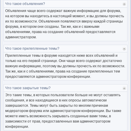
Что такое объявления?
Ве
к
Объявления чаще всего содержат важную информацию для форума,
нача
на котором вы находитесь в настоящий момент, и вы должны прочесть
их по возможности. Объявления появляются вверху каждой страницы
форума, в котором они созданы. Так же, как и с важными
объявлениями, права на создание объявлений предоставляются
администратором.
Что такое прилепленные темы?
Ве
к
Прилепленные темы в форуме находятся ниже всех объявлений и
нача
только на его первой странице. Они чаще всего содержат достаточно
важную информацию, поэтому вы должны прочесть их по возможности.
Так же, как и с объявлениями, права на создание прилепленных тем
предоставляются администратором конференции.
Что такое закрытые темы?
Ве
к
Это такие темы, в которых пользователи больше не могут оставлять
нача
сообщения, и все находящиеся в них опросы автоматически
завершаются. Темы могут быть закрыты по многим причинам
модератором форума или администратором конференции. Вы также
можете иметь возможность закрывать созданные вами темы, в
зависимости от прав, предоставленных вам администратором
конференции.