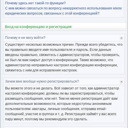
Почему здесь нет такой-то функции?
С кем можно связаться по вопросу некорректного использования и/или
юридических вопросов, связанных с этой конференцией?
Вход на конференцию и регистрация
Почему я не могу войти?
Ве
к
Существует несколько возможных причин. Прежде всего убедитесь, что
нача
вы правильно вводите имя пользователя и пароль. Если данные
введены правильно, свяжитесь с администратором, чтобы проверить,
не был ли вам закрыт доступ к конференции. Также возможно, что
администратор неправильно настроил конфигурацию конференции,
свяжитесь с ним для исправления настроек.
Зачем мне вообще нужно регистрироваться?
Ве
к
Вы можете этого и не делать. Всё зависит от того, как администратор
нача
настроил конференцию: должны ли вы зарегистрироваться, чтобы
размещать сообщения, или нет. Тем не менее регистрация даёт вам
дополнительные возможности, которые недоступны анонимным
пользователям: аватары, личные сообщения, отправка email-
сообщений, участие в группах и т. д. Регистрация займёт у вас всего
пару минут, поэтому мы рекомендуем это сделать.