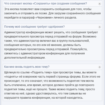
Что означает кнопка «Сохранить» при создании сообщения?
Ве
к
Эта кнопка позволяет вам сохранять сообщения для того, чтобы
нача
закончить и отправить их позже. Для загрузки сохранённого сообщения
перейдите в параграф «Черновики» личного раздела.
Почему моё сообщение требует одобрения?
Ве
к
Администратор конференции может решить, что сообщения требуют
нача
предварительного просмотра перед отправкой на форум. Возможно
также, что администратор включил вас в группу пользователей,
сообщения которых, по его или её мнению, должны быть
предварительно просмотрены перед отправкой. Пожалуйста,
свяжитесь с администратором конференции для получения
дополнительной информации.
Как мне вновь поднять мою тему?
Ве
к
Щёлкнув по ссылке «Поднять тему» при просмотре темы, вы можете
нача
«поднять» её в верхнюю часть первой страницы форума. Если этого не
происходит, то это означает, что возможность поднятия тем могла
быть отключена, или время, которое должно пройти до повторного
поднятия темы, ещё не прошло. Также можно поднять тему, просто
ответив на неё, однако удостоверьтесь, что тем самым вы не
нарушаете правила конференции, на которой находитесь.