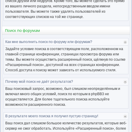
список друзей или недругов. Кроме того, вы можете сделать это прямо
из вашего личного раздела, непосредственным вводом имени
пользователя. Вы можете также удалять пользователей из
соответствующих списков на той же странице.
Поиск по форумам
Как мне выполнить поиск по форуму или форумам?
Ве
к
Задайте условие поиска в соответствующем поле, расположенном на
нача
главной странице конференции, страницах просмотра форума или
темы. Вы можете осуществить расширенный поиск, щёлкнув по ссылке
«Расширенный поиск», доступной на всех страницах конференции.
Способ доступа к поиску может зависеть от используемого стиля.
Почему мой поиск не даёт результатов?
Ве
к
Ваш поисковый запрос, возможно, был слишком неопределённым и
нача
включал много общих условий, поиск по которым в phpBB3 не
осуществляется. Для более тщательного поиска используйте
возможности расширенного поиска.
В результате моего поиска я получил пустую страницу!
Ве
к
Ваш поиск дал слишком большое количество результатов, которые веб-
нача
сервер не смог обработать. Используйте «Расширенный поиск», более