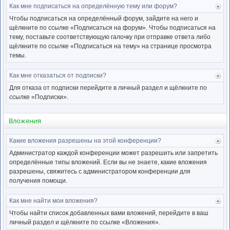
Как мне подписаться на определённую тему или форум?
Ве
к
Чтобы подписаться на определённый форум, зайдите на него и
нача
щёлкните по ссылке «Подписаться на форум». Чтобы подписаться на
тему, поставьте соответствующую галочку при отправке ответа либо
щёлкните по ссылке «Подписаться на тему» на странице просмотра
темы.
Как мне отказаться от подписки?
Ве
к
Для отказа от подписки перейдите в личный раздел и щёлкните по
нача
ссылке «Подписки».
Вложения
Какие вложения разрешены на этой конференции?
Ве
к
Администратор каждой конференции может разрешить или запретить
нача
определённые типы вложений. Если вы не знаете, какие вложения
разрешены, свяжитесь с администратором конференции для
получения помощи.
Как мне найти мои вложения?
Ве
к
Чтобы найти список добавленных вами вложений, перейдите в ваш
нача
личный раздел и щёлкните по ссылке «Вложения».