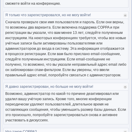
сможете войти на конференцию.
Я только что зарегистрировался, но не могу войти!
Ве
к
Сначала проверьте свои имя пользователя и пароль. Если они верны,
нача
то возможны два варианта. Если включена поддержка COPPA и при
регистрации вы указали, что вам менее 13 лет, следуйте полученным
инструкциям. На некоторых конференциях требуется, чтобы все новые
учётные записи были активированы пользователями или
администратором до входа в систему. Эта информация отображается
в процессе регистрации. Если вам было прислано email-сообщение,
следуйте полученным инструкциям. Если email-сообщение не
получено, то возможно, что вы указали неправильный адрес email либо
он заблокирован спам-фильтром. Если вы уверены, что ввели
правильный адрес email, попробуйте связаться с администратором.
Я давно зарегистрирован, но больше не могу войти!
Ве
к
Возможно, администратор по какой-то причине деактивировал или
нача
удалил вашу учётную запись. Кроме того, многие конференции
периодически удаляют пользователей, длительное время не
оставляющих сообщения, чтобы уменьшить размер базы данных. Если
это произошло, попробуйте зарегистрироваться снова и активнее
участвовать в дискуссиях.
Что такое COPPA?