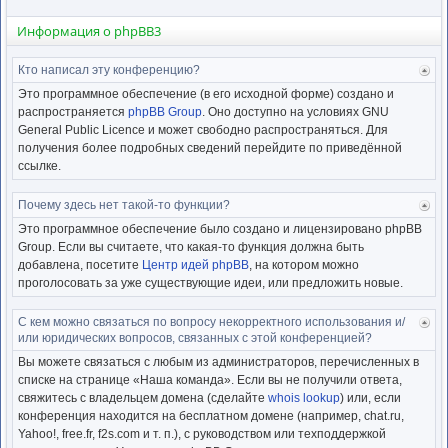
Информация о phpBB3
Кто написал эту конференцию?
Ве
к
Это программное обеспечение (в его исходной форме) создано и
нача
распространяется
phpBB Group
. Оно доступно на условиях GNU
General Public Licence и может свободно распространяться. Для
получения более подробных сведений перейдите по приведённой
ссылке.
Почему здесь нет такой-то функции?
Ве
к
Это программное обеспечение было создано и лицензировано phpBB
нача
Group. Если вы считаете, что какая-то функция должна быть
добавлена, посетите
Центр идей phpBB
, на котором можно
проголосовать за уже существующие идеи, или предложить новые.
С кем можно связаться по вопросу некорректного использования и/
Ве
или юридических вопросов, связанных с этой конференцией?
к
нача
Вы можете связаться с любым из администраторов, перечисленных в
списке на странице «Наша команда». Если вы не получили ответа,
свяжитесь с владельцем домена (сделайте
whois lookup
) или, если
конференция находится на бесплатном домене (например, chat.ru,
Yahoo!, free.fr, f2s.com и т. п.), с руководством или техподдержкой