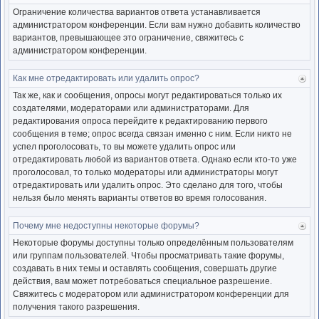
к
Ограничение количества вариантов ответа устанавливается
нача
администратором конференции. Если вам нужно добавить количество
вариантов, превышающее это ограничение, свяжитесь с
администратором конференции.
Как мне отредактировать или удалить опрос?
Ве
к
Так же, как и сообщения, опросы могут редактироваться только их
нача
создателями, модераторами или администраторами. Для
редактирования опроса перейдите к редактированию первого
сообщения в теме; опрос всегда связан именно с ним. Если никто не
успел проголосовать, то вы можете удалить опрос или
отредактировать любой из вариантов ответа. Однако если кто-то уже
проголосовал, то только модераторы или администраторы могут
отредактировать или удалить опрос. Это сделано для того, чтобы
нельзя было менять варианты ответов во время голосования.
Почему мне недоступны некоторые форумы?
Ве
к
Некоторые форумы доступны только определённым пользователям
нача
или группам пользователей. Чтобы просматривать такие форумы,
создавать в них темы и оставлять сообщения, совершать другие
действия, вам может потребоваться специальное разрешение.
Свяжитесь с модератором или администратором конференции для
получения такого разрешения.