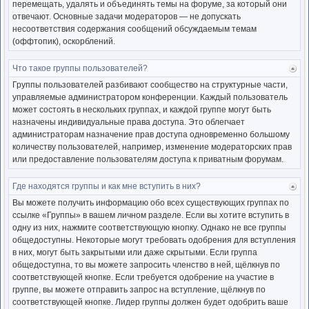
перемещать, удалять и объединять темы на форуме, за который они
отвечают. Основные задачи модераторов — не допускать
несоответствия содержания сообщений обсуждаемым темам
(оффтопик), оскорблений.
Что такое группы пользователей?
Ве
к
Группы пользователей разбивают сообщество на структурные части,
нача
управляемые администратором конференции. Каждый пользователь
может состоять в нескольких группах, и каждой группе могут быть
назначены индивидуальные права доступа. Это облегчает
администраторам назначение прав доступа одновременно большому
количеству пользователей, например, изменение модераторских прав
или предоставление пользователям доступа к приватным форумам.
Где находятся группы и как мне вступить в них?
Ве
к
Вы можете получить информацию обо всех существующих группах по
нача
ссылке «Группы» в вашем личном разделе. Если вы хотите вступить в
одну из них, нажмите соответствующую кнопку. Однако не все группы
общедоступны. Некоторые могут требовать одобрения для вступления
в них, могут быть закрытыми или даже скрытыми. Если группа
общедоступна, то вы можете запросить членство в ней, щёлкнув по
соответствующей кнопке. Если требуется одобрение на участие в
группе, вы можете отправить запрос на вступление, щёлкнув по
соответствующей кнопке. Лидер группы должен будет одобрить ваше