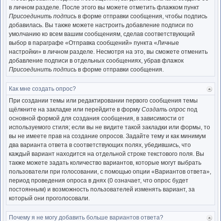
нача
в личном разделе. После этого вы можете отметить флажком пункт
Присоединить подпись
в форме отправки сообщения, чтобы подпись
добавилась. Вы также можете настроить добавление подписи по
умолчанию ко всем вашим сообщениям, сделав соответствующий
выбор в параграфе «Отправка сообщений» пункта «Личные
настройки» в личном разделе. Несмотря на это, вы сможете отменить
добавление подписи в отдельных сообщениях, убрав флажок
Присоединить подпись
в форме отправки сообщения.
Как мне создать опрос?
Ве
к
При создании темы или редактировании первого сообщения темы
нача
щёлкните на закладке или перейдите в форму
Создать опрос
под
основной формой для создания сообщения, в зависимости от
используемого стиля; если вы не видите такой закладки или формы, то
вы не имеете прав на создание опросов. Задайте тему и как минимум
два варианта ответа в соответствующих полях, убедившись, что
каждый вариант находится на отдельной строке текстового поля. Вы
также можете задать количество вариантов, которые могут выбрать
пользователи при голосовании, с помощью опции «Вариантов ответа»,
период проведения опроса в днях (0 означает, что опрос будет
постоянным) и возможность пользователей изменять вариант, за
который они проголосовали.
Почему я не могу добавить больше вариантов ответа?
Ве