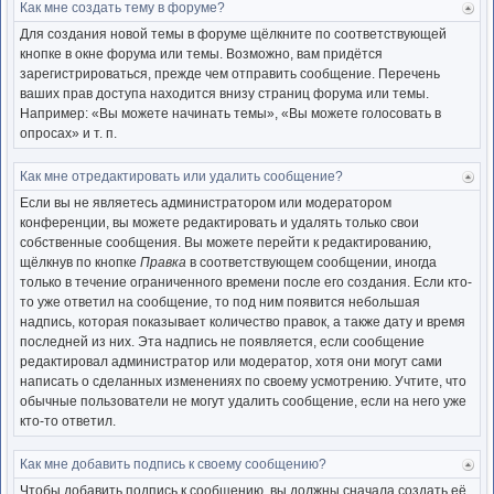
Как мне создать тему в форуме?
Ве
к
Для создания новой темы в форуме щёлкните по соответствующей
нача
кнопке в окне форума или темы. Возможно, вам придётся
зарегистрироваться, прежде чем отправить сообщение. Перечень
ваших прав доступа находится внизу страниц форума или темы.
Например: «Вы можете начинать темы», «Вы можете голосовать в
опросах» и т. п.
Как мне отредактировать или удалить сообщение?
Ве
к
Если вы не являетесь администратором или модератором
нача
конференции, вы можете редактировать и удалять только свои
собственные сообщения. Вы можете перейти к редактированию,
щёлкнув по кнопке
Правка
в соответствующем сообщении, иногда
только в течение ограниченного времени после его создания. Если кто-
то уже ответил на сообщение, то под ним появится небольшая
надпись, которая показывает количество правок, а также дату и время
последней из них. Эта надпись не появляется, если сообщение
редактировал администратор или модератор, хотя они могут сами
написать о сделанных изменениях по своему усмотрению. Учтите, что
обычные пользователи не могут удалить сообщение, если на него уже
кто-то ответил.
Как мне добавить подпись к своему сообщению?
Ве
к
Чтобы добавить подпись к сообщению, вы должны сначала создать её