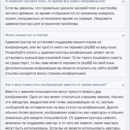
Я изменил часовой пояс, но время всё равно неправильное!
Ве
к
Если вы уверены, что правильно указали часовой пояс и настройку
нача
летнего времени, но время отображается по-прежнему неверное,
значит, неправильно установлено время на сервере. Уведомите
администратора для устранения проблемы.
Моего языка нет в списке!
Ве
к
Администратор не установил поддержку вашего языка на
нача
конференции, или же просто никто не перевёл phpBB на ваш язык.
Попробуйте узнать у администратора конференции, может ли он
установить нужный вам языковой пакет. Если такого языкового пакета
не существует, то вы сами можете перевести phpBB на свой язык.
Дополнительную информацию вы можете получить на сайте phpBB
(ссылка находится внизу страниц конференции).
Как я могу поместить изображение вместе со своим именем?
Ве
к
Вместе с именем пользователя могут присутствовать два
нача
изображения. Одно из них может относиться к вашему званию, обычно
это звёздочки, квадратики или точки, указывающие на то, сколько
сообщений вы оставили или на ваш статус на конференции. Другое,
обычно более крупное, изображение известно как «аватара» и обычно
уникально для каждого пользователя. От администратора зависит,
включена ли поддержка аватар, и от него же зависит, какие аватары
могут быть использованы. Если вы не можете использовать аватары,