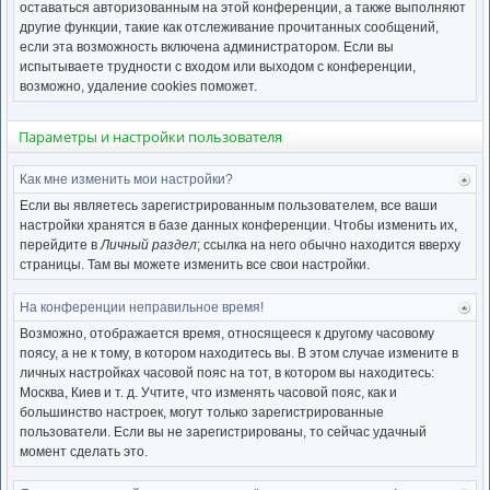
нача
оставаться авторизованным на этой конференции, а также выполняют
другие функции, такие как отслеживание прочитанных сообщений,
если эта возможность включена администратором. Если вы
испытываете трудности с входом или выходом с конференции,
возможно, удаление cookies поможет.
Параметры и настройки пользователя
Как мне изменить мои настройки?
Ве
к
Если вы являетесь зарегистрированным пользователем, все ваши
нача
настройки хранятся в базе данных конференции. Чтобы изменить их,
перейдите в
Личный раздел
; ссылка на него обычно находится вверху
страницы. Там вы можете изменить все свои настройки.
На конференции неправильное время!
Ве
к
Возможно, отображается время, относящееся к другому часовому
нача
поясу, а не к тому, в котором находитесь вы. В этом случае измените в
личных настройках часовой пояс на тот, в котором вы находитесь:
Москва, Киев и т. д. Учтите, что изменять часовой пояс, как и
большинство настроек, могут только зарегистрированные
пользователи. Если вы не зарегистрированы, то сейчас удачный
момент сделать это.