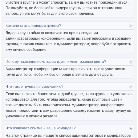
участие в группе и может спросить, зачем вы хотите присоединиться.
Пожалуйста, не беспокойте лидера группы, если он отклонил ваш
запрос; у него могут быть для этого свои причины.
Как мне стать лидером группы?
Ве
к
Лидеры групп обычно назначаются при их создании
нача
администраторами конференции. Если вы заинтересованы в создании
группы, сначала свяжитесь с администратором; попробуйте отправить
ему личное сообщение.
Почему названия некоторых групп имеют разные цвета?
Ве
к
Администратор конференции может присваивать цвета участникам
нача
групп для того, чтобы их было проще отличать друг от друга.
Что такое группа по умолчанию?
Ве
к
Если вы состоите более чем в одной группе, ваша группа по умолчанию
нача
используется для того, чтобы определить, какие групповые цвет и
звание должны быть вам присвоены. Администратор конференции
может предоставить вам разрешение самому изменять вашу группу по
умолчанию в личном разделе.
Что означает ссылка «Наша команда»?
Ве
к
На этой странице вы найдёте список администраторов и модераторов