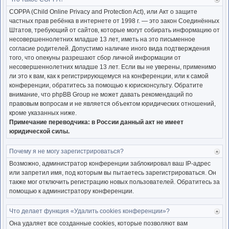
Ве
к
COPPA (Child Online Privacy and Protection Act), или Акт о защите
нача
частных прав ребёнка в интернете от 1998 г. — это закон Соединённых
Штатов, требующий от сайтов, которые могут собирать информацию от
несовершеннолетних младше 13 лет, иметь на это письменное
согласие родителей. Допустимо наличие иного вида подтверждения
того, что опекуны разрешают сбор личной информации от
несовершеннолетних младше 13 лет. Если вы не уверены, применимо
ли это к вам, как к регистрирующемуся на конференции, или к самой
конференции, обратитесь за помощью к юрисконсульту. Обратите
внимание, что phpBB Group не может давать рекомендаций по
правовым вопросам и не является объектом юридических отношений,
кроме указанных ниже.
Примечание переводчика: в России данный акт не имеет
юридической силы.
Почему я не могу зарегистрироваться?
Ве
к
Возможно, администратор конференции заблокировал ваш IP-адрес
нача
или запретил имя, под которым вы пытаетесь зарегистрироваться. Он
также мог отключить регистрацию новых пользователей. Обратитесь за
помощью к администратору конференции.
Что делает функция «Удалить cookies конференции»?
Ве
к
Она удаляет все созданные cookies, которые позволяют вам