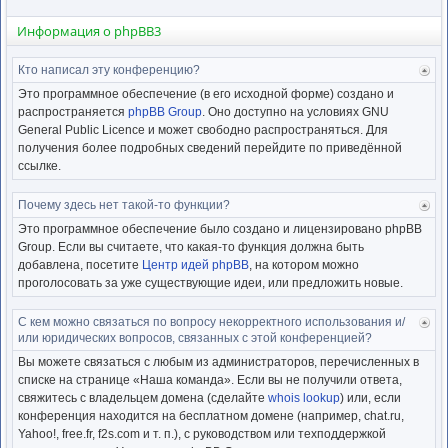
Информация о phpBB3
Кто написал эту конференцию?
Ве
к
Это программное обеспечение (в его исходной форме) создано и
нача
распространяется
phpBB Group
. Оно доступно на условиях GNU
General Public Licence и может свободно распространяться. Для
получения более подробных сведений перейдите по приведённой
ссылке.
Почему здесь нет такой-то функции?
Ве
к
Это программное обеспечение было создано и лицензировано phpBB
нача
Group. Если вы считаете, что какая-то функция должна быть
добавлена, посетите
Центр идей phpBB
, на котором можно
проголосовать за уже существующие идеи, или предложить новые.
С кем можно связаться по вопросу некорректного использования и/
Ве
или юридических вопросов, связанных с этой конференцией?
к
нача
Вы можете связаться с любым из администраторов, перечисленных в
списке на странице «Наша команда». Если вы не получили ответа,
свяжитесь с владельцем домена (сделайте
whois lookup
) или, если
конференция находится на бесплатном домене (например, chat.ru,
Yahoo!, free.fr, f2s.com и т. п.), с руководством или техподдержкой