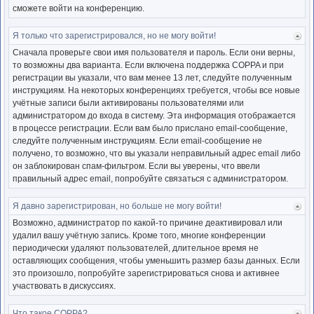
сможете войти на конференцию.
Я только что зарегистрировался, но не могу войти!
Ве
к
Сначала проверьте свои имя пользователя и пароль. Если они верны,
нача
то возможны два варианта. Если включена поддержка COPPA и при
регистрации вы указали, что вам менее 13 лет, следуйте полученным
инструкциям. На некоторых конференциях требуется, чтобы все новые
учётные записи были активированы пользователями или
администратором до входа в систему. Эта информация отображается
в процессе регистрации. Если вам было прислано email-сообщение,
следуйте полученным инструкциям. Если email-сообщение не
получено, то возможно, что вы указали неправильный адрес email либо
он заблокирован спам-фильтром. Если вы уверены, что ввели
правильный адрес email, попробуйте связаться с администратором.
Я давно зарегистрирован, но больше не могу войти!
Ве
к
Возможно, администратор по какой-то причине деактивировал или
нача
удалил вашу учётную запись. Кроме того, многие конференции
периодически удаляют пользователей, длительное время не
оставляющих сообщения, чтобы уменьшить размер базы данных. Если
это произошло, попробуйте зарегистрироваться снова и активнее
участвовать в дискуссиях.
Что такое COPPA?