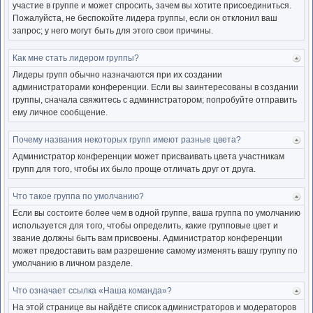
участие в группе и может спросить, зачем вы хотите присоединиться.
Пожалуйста, не беспокойте лидера группы, если он отклонил ваш
запрос; у него могут быть для этого свои причины.
Как мне стать лидером группы?
Ве
к
Лидеры групп обычно назначаются при их создании
нача
администраторами конференции. Если вы заинтересованы в создании
группы, сначала свяжитесь с администратором; попробуйте отправить
ему личное сообщение.
Почему названия некоторых групп имеют разные цвета?
Ве
к
Администратор конференции может присваивать цвета участникам
нача
групп для того, чтобы их было проще отличать друг от друга.
Что такое группа по умолчанию?
Ве
к
Если вы состоите более чем в одной группе, ваша группа по умолчанию
нача
используется для того, чтобы определить, какие групповые цвет и
звание должны быть вам присвоены. Администратор конференции
может предоставить вам разрешение самому изменять вашу группу по
умолчанию в личном разделе.
Что означает ссылка «Наша команда»?
Ве
к
На этой странице вы найдёте список администраторов и модераторов