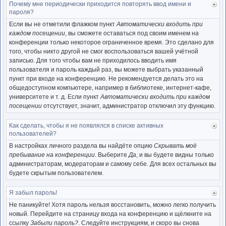
Почему мне периодически приходится повторять ввод имени и
Ве
пароля?
к
нача
Если вы не отметили флажком пункт
Автоматически входить при
каждом посещении
, вы сможете оставаться под своим именем на
конференции только некоторое ограниченное время. Это сделано для
того, чтобы никто другой не смог воспользоваться вашей учётной
записью. Для того чтобы вам не приходилось вводить имя
пользователя и пароль каждый раз, вы можете выбрать указанный
пункт при входе на конференцию. Не рекомендуется делать это на
общедоступном компьютере, например в библиотеке, интернет-кафе,
университете и т. д. Если пункт
Автоматически входить при каждом
посещении
отсутствует, значит, администратор отключил эту функцию.
Как сделать, чтобы я не появлялся в списке активных
Ве
пользователей?
к
нача
В настройках личного раздела вы найдёте опцию
Скрывать моё
пребывание на конференции
. Выберите
Да
, и вы будете видны только
администраторам, модераторам и самому себе. Для всех остальных вы
будете скрытым пользователем.
Я забыл пароль!
Ве
к
Не паникуйте! Хотя пароль нельзя восстановить, можно легко получить
нача
новый. Перейдите на страницу входа на конференцию и щёлкните на
ссылку
Забыли пароль?
. Следуйте инструкциям, и скоро вы снова