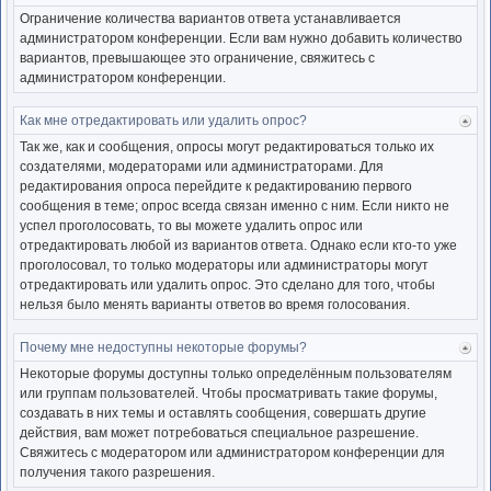
к
Ограничение количества вариантов ответа устанавливается
нача
администратором конференции. Если вам нужно добавить количество
вариантов, превышающее это ограничение, свяжитесь с
администратором конференции.
Как мне отредактировать или удалить опрос?
Ве
к
Так же, как и сообщения, опросы могут редактироваться только их
нача
создателями, модераторами или администраторами. Для
редактирования опроса перейдите к редактированию первого
сообщения в теме; опрос всегда связан именно с ним. Если никто не
успел проголосовать, то вы можете удалить опрос или
отредактировать любой из вариантов ответа. Однако если кто-то уже
проголосовал, то только модераторы или администраторы могут
отредактировать или удалить опрос. Это сделано для того, чтобы
нельзя было менять варианты ответов во время голосования.
Почему мне недоступны некоторые форумы?
Ве
к
Некоторые форумы доступны только определённым пользователям
нача
или группам пользователей. Чтобы просматривать такие форумы,
создавать в них темы и оставлять сообщения, совершать другие
действия, вам может потребоваться специальное разрешение.
Свяжитесь с модератором или администратором конференции для
получения такого разрешения.