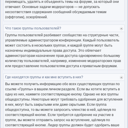
перемещать, удалять и объединять темы на форуме, за который они
отвечают. Основные задачи модераторов — не допускать
несоответствия содержания сообщений обсуждаемым темам
(оффтопик), оскорблений.
Что такое группы пользователей?
Ве
к
Группы пользователей разбивают сообщество на структурные части,
нача
управляемые администратором конференции. Каждый пользователь
может состоять в нескольких группах, и каждой группе могут быть
назначены индивидуальные права доступа. Это облегчает
администраторам назначение прав доступа одновременно большому
количеству пользователей, например, изменение модераторских прав
или предоставление пользователям доступа к приватным форумам.
Где находятся группы и как мне вступить в них?
Ве
к
Вы можете получить информацию обо всех существующих группах по
нача
ссылке «Группы» в вашем личном разделе. Если вы хотите вступить в
одну из них, нажмите соответствующую кнопку. Однако не все группы
общедоступны. Некоторые могут требовать одобрения для вступления
в них, могут быть закрытыми или даже скрытыми. Если группа
общедоступна, то вы можете запросить членство в ней, щёлкнув по
соответствующей кнопке. Если требуется одобрение на участие в
группе, вы можете отправить запрос на вступление, щёлкнув по
соответствующей кнопке. Лидер группы должен будет одобрить ваше