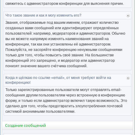
свяжитесь с администратором конференции для выяснения причин.
Что такое звание и как я могу изменить его?
Ве
к
Звания, отображаемые под вашим именем, отражают количество
нача
созданных вами сообщений или идентифицируют определённых
пользователей: например, модераторов и администраторов. Обычно
вы не можете напрямую изменять наименования званий на
конференции, так как они установлены её администратором.
Пожалуйста, не засоряйте конференцию ненужными сообщениями
только для того, чтобы повысить своё звание. На большинстве
конференций это запрещено, и модератор или администратор
понизят значение вашего счётчика сообщений.
Когда я щёлкаю по ссылке «email», от меня требуют войти на
Ве
конференцию!
к
нача
Только зарегистрированные пользователи могут отправлять email-
сообщения другим пользователям через встроенную в конференцию
форму, и только если администратор включил такую возможность. Это
сделано для того, чтобы предотвратить злоупотребления почтовой
системой анонимными пользователями.
Создание сообщений