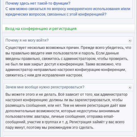
Почему здесь нет такой-то функции?
С кем можно связаться по вопросу некорректного использования и/или
юридических вопросов, связанных с этой конференцией?
Вход на конференцию и регистрация
Почему я не могу войти?
Ве
к
Существует несколько возможных причин. Прежде всего убедитесь, что
нача
вы правильно вводите имя пользователя и пароль. Если данные
введены правильно, свяжитесь с администратором, чтобы проверить,
не был ли вам закрыт доступ к конференции. Также возможно, что
администратор неправильно настроил конфигурацию конференции,
свяжитесь с ним для исправления настроек.
Зачем мне вообще нужно регистрироваться?
Ве
к
Вы можете этого и не делать. Всё зависит от того, как администратор
нача
настроил конференцию: должны ли вы зарегистрироваться, чтобы
размещать сообщения, или нет. Тем не менее регистрация даёт вам
дополнительные возможности, которые недоступны анонимным
пользователям: аватары, личные сообщения, отправка email-
сообщений, участие в группах и т. д. Регистрация займёт у вас всего
пару минут, поэтому мы рекомендуем это сделать.