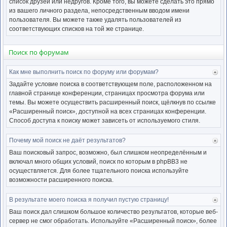
список друзей или недругов. Кроме того, вы можете сделать это прямо
из вашего личного раздела, непосредственным вводом имени
пользователя. Вы можете также удалять пользователей из
соответствующих списков на той же странице.
Поиск по форумам
Как мне выполнить поиск по форуму или форумам?
Ве
к
Задайте условие поиска в соответствующем поле, расположенном на
нача
главной странице конференции, страницах просмотра форума или
темы. Вы можете осуществить расширенный поиск, щёлкнув по ссылке
«Расширенный поиск», доступной на всех страницах конференции.
Способ доступа к поиску может зависеть от используемого стиля.
Почему мой поиск не даёт результатов?
Ве
к
Ваш поисковый запрос, возможно, был слишком неопределённым и
нача
включал много общих условий, поиск по которым в phpBB3 не
осуществляется. Для более тщательного поиска используйте
возможности расширенного поиска.
В результате моего поиска я получил пустую страницу!
Ве
к
Ваш поиск дал слишком большое количество результатов, которые веб-
нача
сервер не смог обработать. Используйте «Расширенный поиск», более