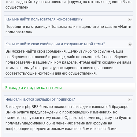
точно задавайте условия поиска и форумы, на которых он должен быть
осуществлён.
Как мне найти пользователя конференции?
Ве
к
Перейдите на страницу «Пользователи» и щёлкните по ссылке «Найти
нача
пользователя».
Как мне найти свои сообщения и созданные мной темы?
Ве
к
Вы можете найти свои сообщения, щёлкнув либо по ссылке «Ваши
нача
сообщения» на главной странице, либо по ссылке «Найти сообщения
пользователя» в вашем личном разделе. Чтобы найти созданные вами
темы, используйте страницу расширенного поиска, заполнив
соответствующие критерии для его осуществления.
Закладки и подписка на темы
Чем отличаются закладки от подписки?
Ве
к
Закладки в phpBB3 больше похожи на закладки в вашем веб-браузере.
нача
Вы не будете предупреждены о произошедших изменениях, но
сможете вернуться в тему позже. Однако, оформив подписку, вы будете
получать уведомления об изменениях в теме или форуме на
конференции предпочтительным вам способом или способами.