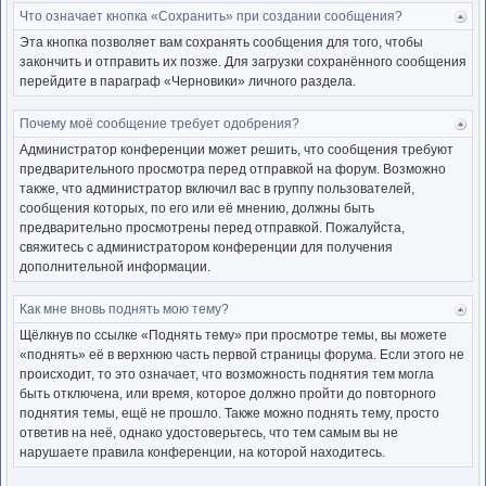
Что означает кнопка «Сохранить» при создании сообщения?
Ве
к
Эта кнопка позволяет вам сохранять сообщения для того, чтобы
нача
закончить и отправить их позже. Для загрузки сохранённого сообщения
перейдите в параграф «Черновики» личного раздела.
Почему моё сообщение требует одобрения?
Ве
к
Администратор конференции может решить, что сообщения требуют
нача
предварительного просмотра перед отправкой на форум. Возможно
также, что администратор включил вас в группу пользователей,
сообщения которых, по его или её мнению, должны быть
предварительно просмотрены перед отправкой. Пожалуйста,
свяжитесь с администратором конференции для получения
дополнительной информации.
Как мне вновь поднять мою тему?
Ве
к
Щёлкнув по ссылке «Поднять тему» при просмотре темы, вы можете
нача
«поднять» её в верхнюю часть первой страницы форума. Если этого не
происходит, то это означает, что возможность поднятия тем могла
быть отключена, или время, которое должно пройти до повторного
поднятия темы, ещё не прошло. Также можно поднять тему, просто
ответив на неё, однако удостоверьтесь, что тем самым вы не
нарушаете правила конференции, на которой находитесь.