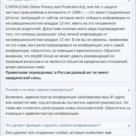
Ве
к
COPPA (Child Online Privacy and Protection Act), или Акт о защите
нача
частных прав ребёнка в интернете от 1998 г. — это закон Соединённых
Штатов, требующий от сайтов, которые могут собирать информацию от
несовершеннолетних младше 13 лет, иметь на это письменное
согласие родителей. Допустимо наличие иного вида подтверждения
того, что опекуны разрешают сбор личной информации от
несовершеннолетних младше 13 лет. Если вы не уверены, применимо
ли это к вам, как к регистрирующемуся на конференции, или к самой
конференции, обратитесь за помощью к юрисконсульту. Обратите
внимание, что phpBB Group не может давать рекомендаций по
правовым вопросам и не является объектом юридических отношений,
кроме указанных ниже.
Примечание переводчика: в России данный акт не имеет
юридической силы.
Почему я не могу зарегистрироваться?
Ве
к
Возможно, администратор конференции заблокировал ваш IP-адрес
нача
или запретил имя, под которым вы пытаетесь зарегистрироваться. Он
также мог отключить регистрацию новых пользователей. Обратитесь за
помощью к администратору конференции.
Что делает функция «Удалить cookies конференции»?
Ве
к
Она удаляет все созданные cookies, которые позволяют вам