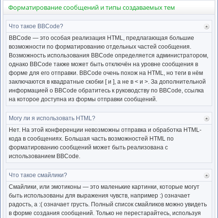
Форматирование сообщений и типы создаваемых тем
Что такое BBCode?
Ве
к
BBCode — это особая реализация HTML, предлагающая большие
нача
возможности по форматированию отдельных частей сообщения.
Возможность использования BBCode определяется администратором,
однако BBCode также может быть отключён на уровне сообщения в
форме для его отправки. BBCode очень похож на HTML, но теги в нём
заключаются в квадратные скобки [ и ], а не в < и >. За дополнительной
информацией о BBCode обратитесь к руководству по BBCode, ссылка
на которое доступна из формы отправки сообщений.
Могу ли я использовать HTML?
Ве
к
Нет. На этой конференции невозможны отправка и обработка HTML-
нача
кода в сообщениях. Большая часть возможностей HTML по
форматированию сообщений может быть реализована с
использованием BBCode.
Что такое смайлики?
Ве
к
Смайлики, или эмотиконы — это маленькие картинки, которые могут
нача
быть использованы для выражения чувств, например :) означает
радость, а :( означает грусть. Полный список смайликов можно увидеть
в форме создания сообщений. Только не перестарайтесь, используя