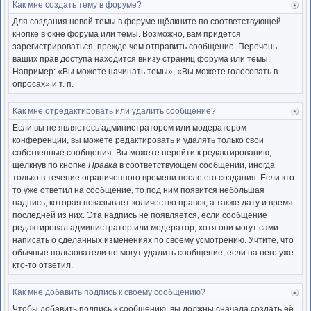
Как мне создать тему в форуме?
Ве
к
Для создания новой темы в форуме щёлкните по соответствующей
нача
кнопке в окне форума или темы. Возможно, вам придётся
зарегистрироваться, прежде чем отправить сообщение. Перечень
ваших прав доступа находится внизу страниц форума или темы.
Например: «Вы можете начинать темы», «Вы можете голосовать в
опросах» и т. п.
Как мне отредактировать или удалить сообщение?
Ве
к
Если вы не являетесь администратором или модератором
нача
конференции, вы можете редактировать и удалять только свои
собственные сообщения. Вы можете перейти к редактированию,
щёлкнув по кнопке
Правка
в соответствующем сообщении, иногда
только в течение ограниченного времени после его создания. Если кто-
то уже ответил на сообщение, то под ним появится небольшая
надпись, которая показывает количество правок, а также дату и время
последней из них. Эта надпись не появляется, если сообщение
редактировал администратор или модератор, хотя они могут сами
написать о сделанных изменениях по своему усмотрению. Учтите, что
обычные пользователи не могут удалить сообщение, если на него уже
кто-то ответил.
Как мне добавить подпись к своему сообщению?
Ве
к
Чтобы добавить подпись к сообщению, вы должны сначала создать её