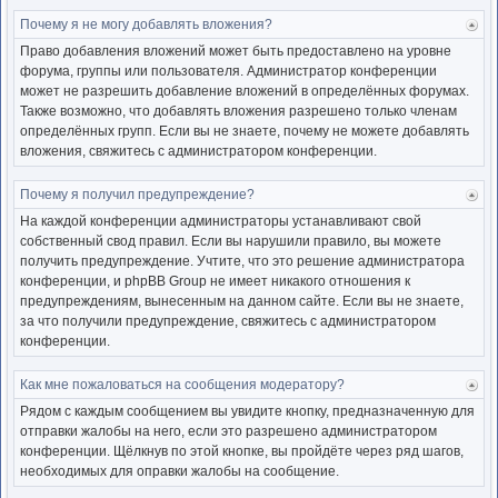
Почему я не могу добавлять вложения?
Ве
к
Право добавления вложений может быть предоставлено на уровне
нача
форума, группы или пользователя. Администратор конференции
может не разрешить добавление вложений в определённых форумах.
Также возможно, что добавлять вложения разрешено только членам
определённых групп. Если вы не знаете, почему не можете добавлять
вложения, свяжитесь с администратором конференции.
Почему я получил предупреждение?
Ве
к
На каждой конференции администраторы устанавливают свой
нача
собственный свод правил. Если вы нарушили правило, вы можете
получить предупреждение. Учтите, что это решение администратора
конференции, и phpBB Group не имеет никакого отношения к
предупреждениям, вынесенным на данном сайте. Если вы не знаете,
за что получили предупреждение, свяжитесь с администратором
конференции.
Как мне пожаловаться на сообщения модератору?
Ве
к
Рядом с каждым сообщением вы увидите кнопку, предназначенную для
нача
отправки жалобы на него, если это разрешено администратором
конференции. Щёлкнув по этой кнопке, вы пройдёте через ряд шагов,
необходимых для оправки жалобы на сообщение.