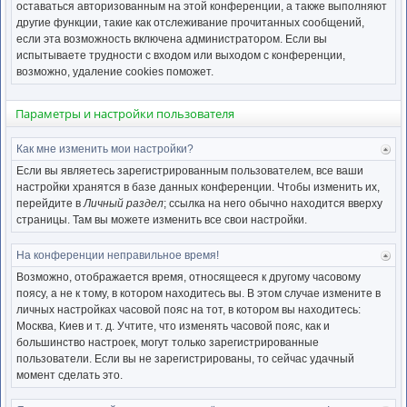
нача
оставаться авторизованным на этой конференции, а также выполняют
другие функции, такие как отслеживание прочитанных сообщений,
если эта возможность включена администратором. Если вы
испытываете трудности с входом или выходом с конференции,
возможно, удаление cookies поможет.
Параметры и настройки пользователя
Как мне изменить мои настройки?
Ве
к
Если вы являетесь зарегистрированным пользователем, все ваши
нача
настройки хранятся в базе данных конференции. Чтобы изменить их,
перейдите в
Личный раздел
; ссылка на него обычно находится вверху
страницы. Там вы можете изменить все свои настройки.
На конференции неправильное время!
Ве
к
Возможно, отображается время, относящееся к другому часовому
нача
поясу, а не к тому, в котором находитесь вы. В этом случае измените в
личных настройках часовой пояс на тот, в котором вы находитесь:
Москва, Киев и т. д. Учтите, что изменять часовой пояс, как и
большинство настроек, могут только зарегистрированные
пользователи. Если вы не зарегистрированы, то сейчас удачный
момент сделать это.