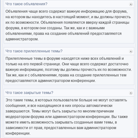
Что такое объявления?
Ве
к
Объявления чаще всего содержат важную информацию для форума,
нача
на котором вы находитесь в настоящий момент, и вы должны прочесть
их по возможности. Объявления появляются вверху каждой страницы
форума, в котором они созданы. Так же, как и с важными
объявлениями, права на создание объявлений предоставляются
администратором.
Что такое прилепленные темы?
Ве
к
Прилепленные темы в форуме находятся ниже всех объявлений и
нача
только на его первой странице. Они чаще всего содержат достаточно
важную информацию, поэтому вы должны прочесть их по возможности.
Так же, как и с объявлениями, права на создание прилепленных тем
предоставляются администратором конференции.
Что такое закрытые темы?
Ве
к
Это такие темы, в которых пользователи больше не могут оставлять
нача
сообщения, и все находящиеся в них опросы автоматически
завершаются. Темы могут быть закрыты по многим причинам
модератором форума или администратором конференции. Вы также
можете иметь возможность закрывать созданные вами темы, в
зависимости от прав, предоставленных вам администратором
конференции.