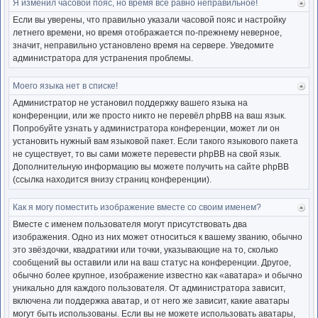
Я изменил часовой пояс, но время всё равно неправильное!
Ве
к
Если вы уверены, что правильно указали часовой пояс и настройку
нача
летнего времени, но время отображается по-прежнему неверное,
значит, неправильно установлено время на сервере. Уведомите
администратора для устранения проблемы.
Моего языка нет в списке!
Ве
к
Администратор не установил поддержку вашего языка на
нача
конференции, или же просто никто не перевёл phpBB на ваш язык.
Попробуйте узнать у администратора конференции, может ли он
установить нужный вам языковой пакет. Если такого языкового пакета
не существует, то вы сами можете перевести phpBB на свой язык.
Дополнительную информацию вы можете получить на сайте phpBB
(ссылка находится внизу страниц конференции).
Как я могу поместить изображение вместе со своим именем?
Ве
к
Вместе с именем пользователя могут присутствовать два
нача
изображения. Одно из них может относиться к вашему званию, обычно
это звёздочки, квадратики или точки, указывающие на то, сколько
сообщений вы оставили или на ваш статус на конференции. Другое,
обычно более крупное, изображение известно как «аватара» и обычно
уникально для каждого пользователя. От администратора зависит,
включена ли поддержка аватар, и от него же зависит, какие аватары
могут быть использованы. Если вы не можете использовать аватары,