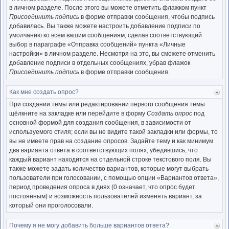
нача
в личном разделе. После этого вы можете отметить флажком пункт
Присоединить подпись
в форме отправки сообщения, чтобы подпись
добавилась. Вы также можете настроить добавление подписи по
умолчанию ко всем вашим сообщениям, сделав соответствующий
выбор в параграфе «Отправка сообщений» пункта «Личные
настройки» в личном разделе. Несмотря на это, вы сможете отменить
добавление подписи в отдельных сообщениях, убрав флажок
Присоединить подпись
в форме отправки сообщения.
Как мне создать опрос?
Ве
к
При создании темы или редактировании первого сообщения темы
нача
щёлкните на закладке или перейдите в форму
Создать опрос
под
основной формой для создания сообщения, в зависимости от
используемого стиля; если вы не видите такой закладки или формы, то
вы не имеете прав на создание опросов. Задайте тему и как минимум
два варианта ответа в соответствующих полях, убедившись, что
каждый вариант находится на отдельной строке текстового поля. Вы
также можете задать количество вариантов, которые могут выбрать
пользователи при голосовании, с помощью опции «Вариантов ответа»,
период проведения опроса в днях (0 означает, что опрос будет
постоянным) и возможность пользователей изменять вариант, за
который они проголосовали.
Почему я не могу добавить больше вариантов ответа?
Ве