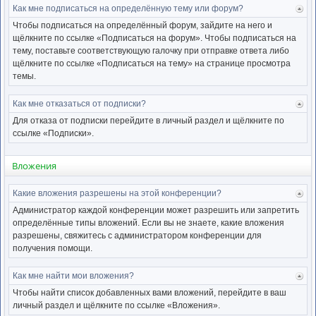
Как мне подписаться на определённую тему или форум?
Ве
к
Чтобы подписаться на определённый форум, зайдите на него и
нача
щёлкните по ссылке «Подписаться на форум». Чтобы подписаться на
тему, поставьте соответствующую галочку при отправке ответа либо
щёлкните по ссылке «Подписаться на тему» на странице просмотра
темы.
Как мне отказаться от подписки?
Ве
к
Для отказа от подписки перейдите в личный раздел и щёлкните по
нача
ссылке «Подписки».
Вложения
Какие вложения разрешены на этой конференции?
Ве
к
Администратор каждой конференции может разрешить или запретить
нача
определённые типы вложений. Если вы не знаете, какие вложения
разрешены, свяжитесь с администратором конференции для
получения помощи.
Как мне найти мои вложения?
Ве
к
Чтобы найти список добавленных вами вложений, перейдите в ваш
нача
личный раздел и щёлкните по ссылке «Вложения».