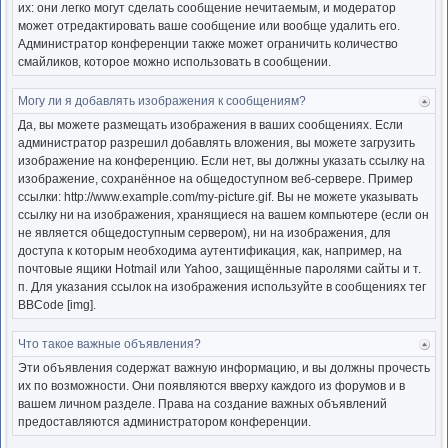
их: они легко могут сделать сообщение нечитаемым, и модератор
может отредактировать ваше сообщение или вообще удалить его.
Администратор конференции также может ограничить количество
смайликов, которое можно использовать в сообщении.
Могу ли я добавлять изображения к сообщениям?
Ве
к
Да, вы можете размещать изображения в ваших сообщениях. Если
нача
администратор разрешил добавлять вложения, вы можете загрузить
изображение на конференцию. Если нет, вы должны указать ссылку на
изображение, сохранённое на общедоступном веб-сервере. Пример
ссылки: http://www.example.com/my-picture.gif. Вы не можете указывать
ссылку ни на изображения, хранящиеся на вашем компьютере (если он
не является общедоступным сервером), ни на изображения, для
доступа к которым необходима аутентификация, как, например, на
почтовые ящики Hotmail или Yahoo, защищённые паролями сайты и т.
п. Для указания ссылок на изображения используйте в сообщениях тег
BBCode [img].
Что такое важные объявления?
Ве
к
Эти объявления содержат важную информацию, и вы должны прочесть
нача
их по возможности. Они появляются вверху каждого из форумов и в
вашем личном разделе. Права на создание важных объявлений
предоставляются администратором конференции.