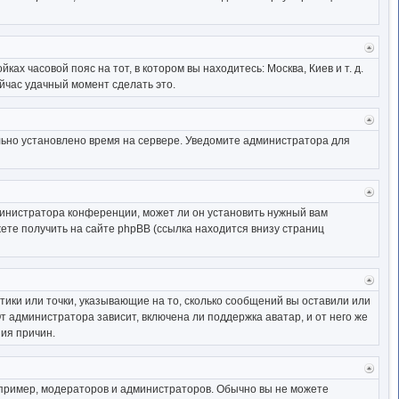
начал
Верн
к
ах часовой пояс на тот, в котором вы находитесь: Москва, Киев и т. д.
начал
ейчас удачный момент сделать это.
Верн
к
ильно установлено время на сервере. Уведомите администратора для
начал
Верн
к
министратора конференции, может ли он установить нужный вам
начал
ете получить на сайте phpBB (ссылка находится внизу страниц
Верн
к
тики или точки, указывающие на то, сколько сообщений вы оставили или
начал
т администратора зависит, включена ли поддержка аватар, и от него же
ия причин.
Верн
к
ример, модераторов и администраторов. Обычно вы не можете