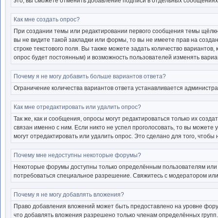
это, вы сможете отменить добавление подписи в отдельных сообщениях
Как мне создать опрос?
При создании темы или редактировании первого сообщения темы щёлкн
вы не видите такой закладки или формы, то вы не имеете прав на созда
строке текстового поля. Вы также можете задать количество вариантов,
опрос будет постоянным) и возможность пользователей изменять вариан
Почему я не могу добавить больше вариантов ответа?
Ограничение количества вариантов ответа устанавливается администр
Как мне отредактировать или удалить опрос?
Так же, как и сообщения, опросы могут редактироваться только их соз
связан именно с ним. Если никто не успел проголосовать, то вы можете
могут отредактировать или удалить опрос. Это сделано для того, чтобы
Почему мне недоступны некоторые форумы?
Некоторые форумы доступны только определённым пользователям или гр
потребоваться специальное разрешение. Свяжитесь с модератором или
Почему я не могу добавлять вложения?
Право добавления вложений может быть предоставлено на уровне фору
что добавлять вложения разрешено только членам определённых групп.