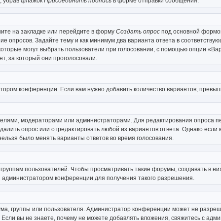
, убрав флажок
Присоединить подпись
в форме отправки сообщения.
ите на закладке или перейдите в форму
Создать опрос
под основной формой
ние опросов. Задайте тему и как минимум два варианта ответа в соответству
 которые могут выбрать пользователи при голосовании, с помощью опции «Вар
т, за который они проголосовали.
атором конференции. Если вам нужно добавить количество вариантов, превы
дателями, модераторами или администраторами. Для редактирования опроса п
 удалить опрос или отредактировать любой из вариантов ответа. Однако если
 нельзя было менять варианты ответов во время голосования.
уппам пользователей. Чтобы просматривать такие форумы, создавать в них
 администратором конференции для получения такого разрешения.
ма, группы или пользователя. Администратор конференции может не разреш
 Если вы не знаете, почему не можете добавлять вложения, свяжитесь с ад