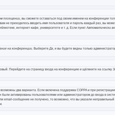
ом посещении
, вы сможете оставаться под своим именем на конференции толь
ы вам не приходилось вводить имя пользователя и пароль каждый раз, вы мож
лиотеке, интернет-кафе, университете и т. д. Если пункт
Автоматически вх
ание на конференции
. Выберите
Да
, и вы будете видны только администрато
 новый. Перейдите на страницу входа на конференцию и щёлкните на ссылку
З
о возможны два варианта. Если включена поддержка COPPA и при регистрации 
и были активированы пользователями или администратором до входа в систе
и email-сообщение не получено, то возможно, что вы указали неправильный 
м.