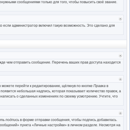
начал
нужными сообщениями только для того, чтобы повысить своё звание.
Верн
к
о если администратор включил такую возможность. Это сделано для
начал
Верн
к
ежде чем отправить сообщение. Перечень ваших прав доступа находится
начал
Верн
к
 можете перейти к редактированию, щёлкнув по кнопке
Правка
в
начал
 появится небольшая надпись, которая показывает количество правок, а
 написать о сделанных изменениях по своему усмотрению. Учтите, что
Верн
к
ть подпись
в форме отправки сообщения, чтобы подпись добавилась.
начал
сообщений» пункта «Личные настройки» в личном разделе. Несмотря на