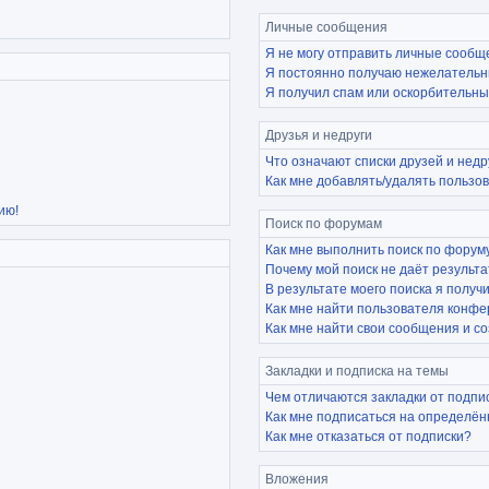
Личные сообщения
Я не могу отправить личные сообщ
Я постоянно получаю нежелательн
Я получил спам или оскорбительный
Друзья и недруги
Что означают списки друзей и недр
Как мне добавлять/удалять пользов
ию!
Поиск по форумам
Как мне выполнить поиск по фору
Почему мой поиск не даёт результ
В результате моего поиска я получ
Как мне найти пользователя конф
Как мне найти свои сообщения и с
Закладки и подписка на темы
Чем отличаются закладки от подпи
Как мне подписаться на определё
Как мне отказаться от подписки?
Вложения