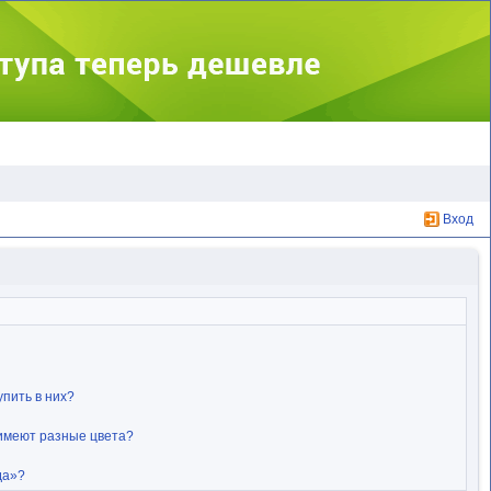
Вход
упить в них?
 имеют разные цвета?
да»?