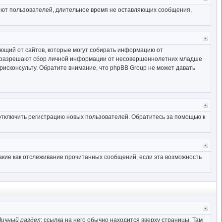
к
ляют пользователей, длительное время не оставляющих сообщения,
начал
Верн
к
ебующий от сайтов, которые могут собирать информацию от
начал
ны разрешают сбор личной информации от несовершеннолетних младше
юрисконсульту. Обратите внимание, что phpBB Group не может давать
Верн
к
отключить регистрацию новых пользователей. Обратитесь за помощью к
начал
Верн
к
такие как отслеживание прочитанных сообщений, если эта возможность
начал
Верн
к
Личный раздел
; ссылка на него обычно находится вверху страницы. Там