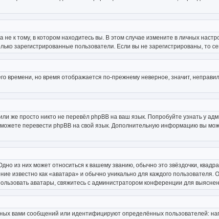
не к тому, в котором находитесь вы. В этом случае измените в личных настройк
только зарегистрированные пользователи. Если вы не зарегистрированы, то с
него времени, но время отображается по-прежнему неверное, значит, неправ
или же просто никто не перевёл phpBB на ваш язык. Попробуйте узнать у ад
ами можете перевести phpBB на свой язык. Дополнительную информацию вы мож
дно из них может относиться к вашему званию, обычно это звёздочки, квадра
ние известно как «аватара» и обычно уникально для каждого пользователя. О
спользовать аватары, свяжитесь с администратором конференции для выяснен
нных вами сообщений или идентифицируют определённых пользователей: нап