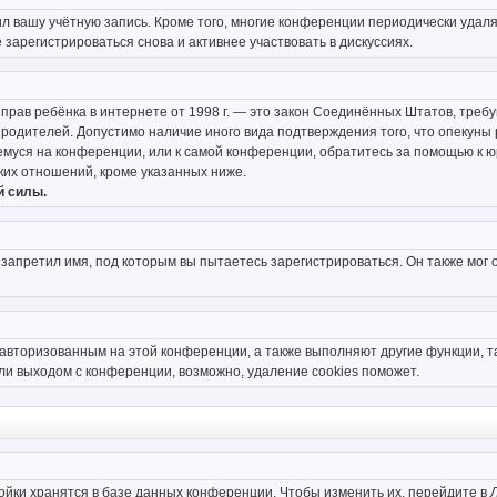
ил вашу учётную запись. Кроме того, многие конференции периодически уда
зарегистрироваться снова и активнее участвовать в дискуссиях.
тных прав ребёнка в интернете от 1998 г. — это закон Соединённых Штатов, тр
е родителей. Допустимо наличие иного вида подтверждения того, что опеку
ющемуся на конференции, или к самой конференции, обратитесь за помощью к 
их отношений, кроме указанных ниже.
й силы.
запретил имя, под которым вы пытаетесь зарегистрироваться. Он также мог 
 авторизованным на этой конференции, а также выполняют другие функции, 
ли выходом с конференции, возможно, удаление cookies поможет.
ойки хранятся в базе данных конференции. Чтобы изменить их, перейдите в