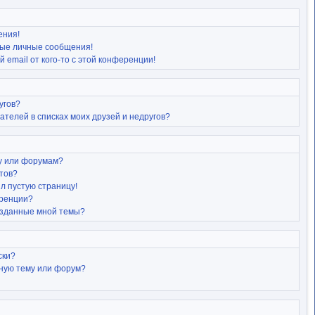
ения!
ые личные сообщения!
 email от кого-то с этой конференции!
угов?
ателей в списках моих друзей и недругов?
му или форумам?
атов?
ил пустую страницу!
еренции?
озданные мной темы?
ски?
нную тему или форум?