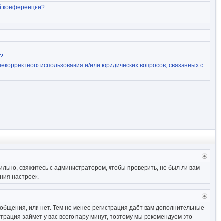
й конференции?
и?
некорректного использования и/или юридических вопросов, связанных с
Верн
к
ильно, свяжитесь с администратором, чтобы проверить, не был ли вам
начал
ния настроек.
Верн
к
ообщения, или нет. Тем не менее регистрация даёт вам дополнительные
начал
трация займёт у вас всего пару минут, поэтому мы рекомендуем это