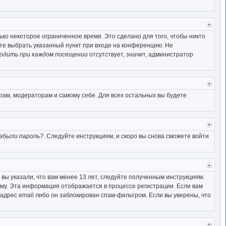
Верн
к
ко некоторое ограниченное время. Это сделано для того, чтобы никто
начал
ете выбрать указанный пункт при входе на конференцию. Не
одить при каждом посещении
отсутствует, значит, администратор
Верн
к
рам, модераторам и самому себе. Для всех остальных вы будете
начал
Верн
к
абыли пароль?
. Следуйте инструкциям, и скоро вы снова сможете войти
начал
Верн
к
вы указали, что вам менее 13 лет, следуйте полученным инструкциям.
начал
му. Эта информация отображается в процессе регистрации. Если вам
адрес email либо он заблокирован спам-фильтром. Если вы уверены, что
Верн