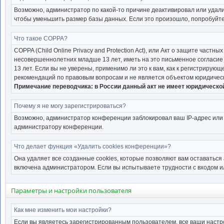
Возможно, администратор по какой-то причине деактивировал или удал
чтобы уменьшить размер базы данных. Если это произошло, попробуйте 
Что такое COPPA?
COPPA (Child Online Privacy and Protection Act), или Акт о защите час
несовершеннолетних младше 13 лет, иметь на это письменное согласи
13 лет. Если вы не уверены, применимо ли это к вам, как к регистриру
рекомендаций по правовым вопросам и не является объектом юридическ
Примечание переводчика: в России данный акт не имеет юридическо
Почему я не могу зарегистрироваться?
Возможно, администратор конференции заблокировал ваш IP-адрес или 
администратору конференции.
Что делает функция «Удалить cookies конференции»?
Она удаляет все созданные cookies, которые позволяют вам оставаться
включена администратором. Если вы испытываете трудности с входом и
Параметры и настройки пользователя
Как мне изменить мои настройки?
Если вы являетесь зарегистрированным пользователем, все ваши настр