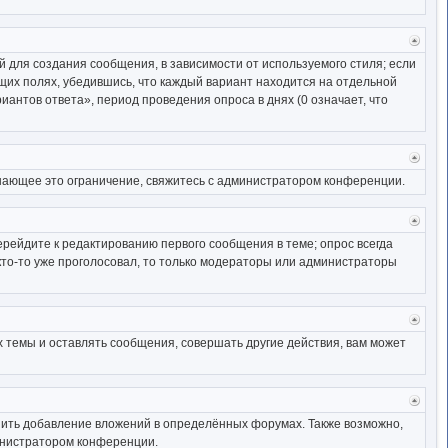
Верн
к
 для создания сообщения, в зависимости от используемого стиля; если
начал
ющих полях, убедившись, что каждый вариант находится на отдельной
иантов ответа», период проведения опроса в днях (0 означает, что
Верн
к
шающее это ограничение, свяжитесь с администратором конференции.
начал
Верн
к
ерейдите к редактированию первого сообщения в теме; опрос всегда
начал
 кто-то уже проголосовал, то только модераторы или администраторы
Верн
к
 темы и оставлять сообщения, совершать другие действия, вам может
начал
Верн
к
ить добавление вложений в определённых форумах. Также возможно,
начал
министратором конференции.