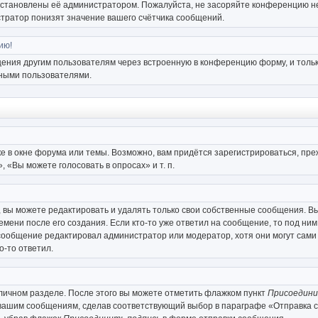
установлены её администратором. Пожалуйста, не засоряйте конференцию не
тратор понизят значение вашего счётчика сообщений.
ию!
щения другим пользователям через встроенную в конференцию форму, и тольк
мными пользователями.
е в окне форума или темы. Возможно, вам придётся зарегистрироваться, пр
«Вы можете голосовать в опросах» и т. п.
вы можете редактировать и удалять только свои собственные сообщения. Вы
мени после его создания. Если кто-то уже ответил на сообщение, то под ним
и сообщение редактировал администратор или модератор, хотя они могут сами
о-то ответил.
 личном разделе. После этого вы можете отметить флажком пункт
Присоедини
 вашим сообщениям, сделав соответствующий выбор в параграфе «Отправка 