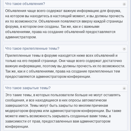
Что такое объявления?
Ве
к
Объявления чаще всего содержат важную информацию для форума,
нача
на котором вы находитесь в настоящий момент, и вы должны прочесть
их по возможности. Объявления появляются вверху каждой страницы
форума, в котором они созданы. Так же, как и с важными
объявлениями, права на создание объявлений предоставляются
администратором.
Что такое прилепленные темы?
Ве
к
Прилепленные темы в форуме находятся ниже всех объявлений и
нача
только на его первой странице. Они чаще всего содержат достаточно
важную информацию, поэтому вы должны прочесть их по возможности.
Так же, как и с объявлениями, права на создание прилепленных тем
предоставляются администратором конференции.
Что такое закрытые темы?
Ве
к
Это такие темы, в которых пользователи больше не могут оставлять
нача
сообщения, и все находящиеся в них опросы автоматически
завершаются. Темы могут быть закрыты по многим причинам
модератором форума или администратором конференции. Вы также
можете иметь возможность закрывать созданные вами темы, в
зависимости от прав, предоставленных вам администратором
конференции.