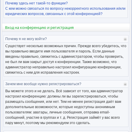
Почему здесь нет такой-то функции?
С кем можно связаться по вопросу некорректного использования и/или
юридических вопросов, связанных с этой конференцией?
Вход на конференцию и регистрация
Почему я не могу войти?
Ве
к
Существует несколько возможных причин. Прежде всего убедитесь, что
нача
вы правильно вводите имя пользователя и пароль. Если данные
введены правильно, свяжитесь с администратором, чтобы проверить,
не был ли вам закрыт доступ к конференции. Также возможно, что
администратор неправильно настроил конфигурацию конференции,
свяжитесь с ним для исправления настроек.
Зачем мне вообще нужно регистрироваться?
Ве
к
Вы можете этого и не делать. Всё зависит от того, как администратор
нача
настроил конференцию: должны ли вы зарегистрироваться, чтобы
размещать сообщения, или нет. Тем не менее регистрация даёт вам
дополнительные возможности, которые недоступны анонимным
пользователям: аватары, личные сообщения, отправка email-
сообщений, участие в группах и т. д. Регистрация займёт у вас всего
пару минут, поэтому мы рекомендуем это сделать.