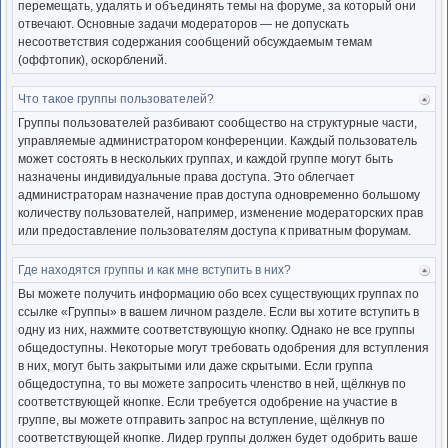
перемещать, удалять и объединять темы на форуме, за который они
отвечают. Основные задачи модераторов — не допускать
несоответствия содержания сообщений обсуждаемым темам
(оффтопик), оскорблений.
Что такое группы пользователей?
Ве
к
Группы пользователей разбивают сообщество на структурные части,
нача
управляемые администратором конференции. Каждый пользователь
может состоять в нескольких группах, и каждой группе могут быть
назначены индивидуальные права доступа. Это облегчает
администраторам назначение прав доступа одновременно большому
количеству пользователей, например, изменение модераторских прав
или предоставление пользователям доступа к приватным форумам.
Где находятся группы и как мне вступить в них?
Ве
к
Вы можете получить информацию обо всех существующих группах по
нача
ссылке «Группы» в вашем личном разделе. Если вы хотите вступить в
одну из них, нажмите соответствующую кнопку. Однако не все группы
общедоступны. Некоторые могут требовать одобрения для вступления
в них, могут быть закрытыми или даже скрытыми. Если группа
общедоступна, то вы можете запросить членство в ней, щёлкнув по
соответствующей кнопке. Если требуется одобрение на участие в
группе, вы можете отправить запрос на вступление, щёлкнув по
соответствующей кнопке. Лидер группы должен будет одобрить ваше