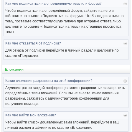
Как мне подписаться на определённую тему или форум?
Ве
к
Чтобы подписаться на определённый форум, зайдите на него и
нача
щёлкните по ссылке «Подписаться на форум». Чтобы подписаться на
тему, поставьте соответствующую галочку при отправке ответа либо
щёлкните по ссылке «Подписаться на тему» на странице просмотра
темы.
Как мне отказаться от подписки?
Ве
к
Для отказа от подписки перейдите в личный раздел и щёлкните по
нача
ссылке «Подписки».
Вложения
Какие вложения разрешены на этой конференции?
Ве
к
Администратор каждой конференции может разрешить или запретить
нача
определённые типы вложений. Если вы не знаете, какие вложения
разрешены, свяжитесь с администратором конференции для
получения помощи.
Как мне найти мои вложения?
Ве
к
Чтобы найти список добавленных вами вложений, перейдите в ваш
нача
личный раздел и щёлкните по ссылке «Вложения».