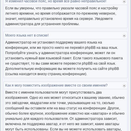
Я изменил часовой пояс, но время всё равно неправильное!
Ве
к
Если вы уверены, что правильно указали часовой пояс и настройку
нача
летнего времени, но время отображается по-прежнему неверное,
значит, неправильно установлено время на сервере. Уведомите
администратора для устранения проблемы.
Моего языка нет в списке!
Ве
к
Администратор не установил поддержку вашего языка на
нача
конференции, или же просто никто не перевёл phpBB на ваш язык.
Попробуйте узнать у администратора конференции, может ли он
установить нужный вам языковой пакет. Если такого языкового пакета
не существует, то вы сами можете перевести phpBB на свой язык.
Дополнительную информацию вы можете получить на сайте phpBB
(ссылка находится внизу страниц конференции).
Как я могу поместить изображение вместе со своим именем?
Ве
к
Вместе с именем пользователя могут присутствовать два
нача
изображения. Одно из них может относиться к вашему званию, обычно
это звёздочки, квадратики или точки, указывающие на то, сколько
сообщений вы оставили или на ваш статус на конференции. Другое,
обычно более крупное, изображение известно как «аватара» и обычно
уникально для каждого пользователя. От администратора зависит,
включена ли поддержка аватар, и от него же зависит, какие аватары
могут быть использованы. Если вы не можете использовать аватары,