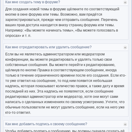
Как мне создать тему в форуме?
Ве
к
Для создания новой темы в форуме щёлкните по соответствующей
нача
кнопке в окне форума или темы. Возможно, вам придётся
зарегистрироваться, прежде чем отправить сообщение. Перечень
ваших прав доступа находится внизу страниц форума или темы.
Например: «Вы можете начинать темы», «Вы можете голосовать в
опросах» и т. п.
Как мне отредактировать или удалить сообщение?
Ве
к
Если вы не являетесь администратором или модератором
нача
конференции, вы можете редактировать и удалять только свои
собственные сообщения. Вы можете перейти к редактированию,
щёлкнув по кнопке
Правка
в соответствующем сообщении, иногда
только в течение ограниченного времени после его создания. Если кто-
то уже ответил на сообщение, то под ним появится небольшая
надпись, которая показывает количество правок, а также дату и время
последней из них. Эта надпись не появляется, если сообщение
редактировал администратор или модератор, хотя они могут сами
написать о сделанных изменениях по своему усмотрению. Учтите, что
обычные пользователи не могут удалить сообщение, если на него уже
кто-то ответил.
Как мне добавить подпись к своему сообщению?
Ве
к
Чтобы добавить подпись к сообщению, вы должны сначала создать её