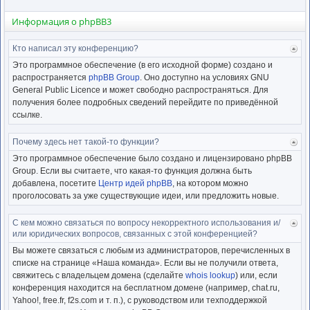
Информация о phpBB3
Кто написал эту конференцию?
Ве
к
Это программное обеспечение (в его исходной форме) создано и
нача
распространяется
phpBB Group
. Оно доступно на условиях GNU
General Public Licence и может свободно распространяться. Для
получения более подробных сведений перейдите по приведённой
ссылке.
Почему здесь нет такой-то функции?
Ве
к
Это программное обеспечение было создано и лицензировано phpBB
нача
Group. Если вы считаете, что какая-то функция должна быть
добавлена, посетите
Центр идей phpBB
, на котором можно
проголосовать за уже существующие идеи, или предложить новые.
С кем можно связаться по вопросу некорректного использования и/
Ве
или юридических вопросов, связанных с этой конференцией?
к
нача
Вы можете связаться с любым из администраторов, перечисленных в
списке на странице «Наша команда». Если вы не получили ответа,
свяжитесь с владельцем домена (сделайте
whois lookup
) или, если
конференция находится на бесплатном домене (например, chat.ru,
Yahoo!, free.fr, f2s.com и т. п.), с руководством или техподдержкой