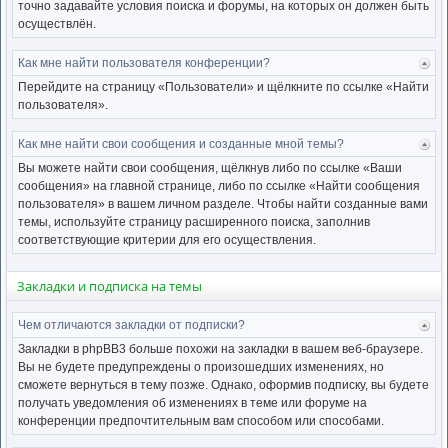
точно задавайте условия поиска и форумы, на которых он должен быть
осуществлён.
Как мне найти пользователя конференции?
Ве
к
Перейдите на страницу «Пользователи» и щёлкните по ссылке «Найти
нача
пользователя».
Как мне найти свои сообщения и созданные мной темы?
Ве
к
Вы можете найти свои сообщения, щёлкнув либо по ссылке «Ваши
нача
сообщения» на главной странице, либо по ссылке «Найти сообщения
пользователя» в вашем личном разделе. Чтобы найти созданные вами
темы, используйте страницу расширенного поиска, заполнив
соответствующие критерии для его осуществления.
Закладки и подписка на темы
Чем отличаются закладки от подписки?
Ве
к
Закладки в phpBB3 больше похожи на закладки в вашем веб-браузере.
нача
Вы не будете предупреждены о произошедших изменениях, но
сможете вернуться в тему позже. Однако, оформив подписку, вы будете
получать уведомления об изменениях в теме или форуме на
конференции предпочтительным вам способом или способами.