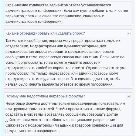
к
Ограничение количества вариантов ответа устанавливается
нача
администратором конференции. Если вам нужно добавить количество
вариантов, превышающее это ограничение, свяжитесь с
администратором конференции.
Как мне отредактировать или удалить опрос?
Ве
к
Так же, как и сообщения, опросы могут редактироваться только их
нача
создателями, модераторами или администраторами. Для
редактирования опроса перейдите к редактированию первого
сообщения в теме; опрос всегда связан именно с ним. Если никто не
успел проголосовать, то вы можете удалить опрос или
отредактировать любой из вариантов ответа. Однако если кто-то уже
проголосовал, то только модераторы или администраторы могут
отредактировать или удалить опрос. Это сделано для того, чтобы
нельзя было менять варианты ответов во время голосования.
Почему мне недоступны некоторые форумы?
Ве
к
Некоторые форумы доступны только определённым пользователям
нача
или группам пользователей. Чтобы просматривать такие форумы,
создавать в них темы и оставлять сообщения, совершать другие
действия, вам может потребоваться специальное разрешение.
Свяжитесь с модератором или администратором конференции для
получения такого разрешения.