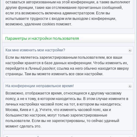
нача
оставаться авторизованным на этой конференции, а также выполняют
другие функции, такие как отслеживание прочитанных сообщений,
если эта возможность включена администратором. Если вы
испытываете трудности с входом или выходом с конференции,
возможно, удаление cookies поможет.
Параметры и настройки пользователя
Как мне изменить мои настройки?
Ве
к
Если вы являетесь зарегистрированным пользователем, все ваши
нача
настройки хранятся в базе данных конференции. Чтобы изменить их,
перейдите в
Личный раздел
; ссылка на него обычно находится вверху
страницы. Там вы можете изменить все свои настройки.
На конференции неправильное время!
Ве
к
Возможно, отображается время, относящееся к другому часовому
нача
поясу, а не к тому, в котором находитесь вы. В этом случае измените в
личных настройках часовой пояс на тот, в котором вы находитесь:
Москва, Киев и т. д. Учтите, что изменять часовой пояс, как и
большинство настроек, могут только зарегистрированные
пользователи. Если вы не зарегистрированы, то сейчас удачный
момент сделать это.