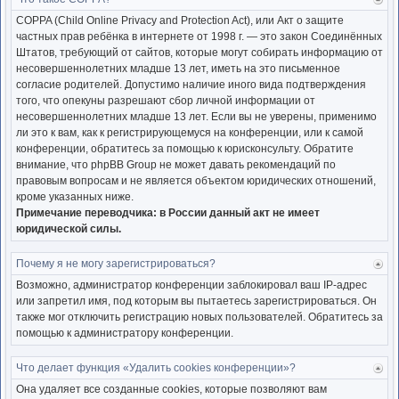
Ве
к
COPPA (Child Online Privacy and Protection Act), или Акт о защите
нача
частных прав ребёнка в интернете от 1998 г. — это закон Соединённых
Штатов, требующий от сайтов, которые могут собирать информацию от
несовершеннолетних младше 13 лет, иметь на это письменное
согласие родителей. Допустимо наличие иного вида подтверждения
того, что опекуны разрешают сбор личной информации от
несовершеннолетних младше 13 лет. Если вы не уверены, применимо
ли это к вам, как к регистрирующемуся на конференции, или к самой
конференции, обратитесь за помощью к юрисконсульту. Обратите
внимание, что phpBB Group не может давать рекомендаций по
правовым вопросам и не является объектом юридических отношений,
кроме указанных ниже.
Примечание переводчика: в России данный акт не имеет
юридической силы.
Почему я не могу зарегистрироваться?
Ве
к
Возможно, администратор конференции заблокировал ваш IP-адрес
нача
или запретил имя, под которым вы пытаетесь зарегистрироваться. Он
также мог отключить регистрацию новых пользователей. Обратитесь за
помощью к администратору конференции.
Что делает функция «Удалить cookies конференции»?
Ве
к
Она удаляет все созданные cookies, которые позволяют вам