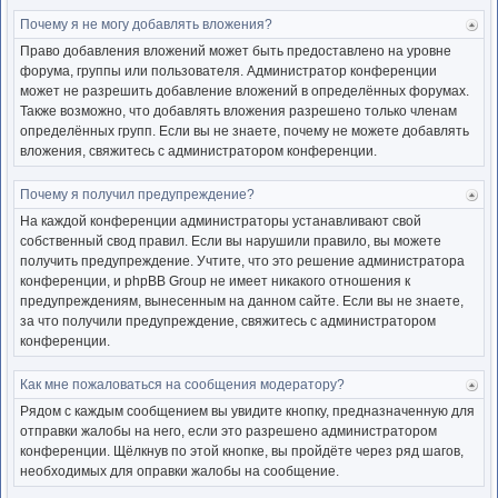
Почему я не могу добавлять вложения?
Ве
к
Право добавления вложений может быть предоставлено на уровне
нача
форума, группы или пользователя. Администратор конференции
может не разрешить добавление вложений в определённых форумах.
Также возможно, что добавлять вложения разрешено только членам
определённых групп. Если вы не знаете, почему не можете добавлять
вложения, свяжитесь с администратором конференции.
Почему я получил предупреждение?
Ве
к
На каждой конференции администраторы устанавливают свой
нача
собственный свод правил. Если вы нарушили правило, вы можете
получить предупреждение. Учтите, что это решение администратора
конференции, и phpBB Group не имеет никакого отношения к
предупреждениям, вынесенным на данном сайте. Если вы не знаете,
за что получили предупреждение, свяжитесь с администратором
конференции.
Как мне пожаловаться на сообщения модератору?
Ве
к
Рядом с каждым сообщением вы увидите кнопку, предназначенную для
нача
отправки жалобы на него, если это разрешено администратором
конференции. Щёлкнув по этой кнопке, вы пройдёте через ряд шагов,
необходимых для оправки жалобы на сообщение.