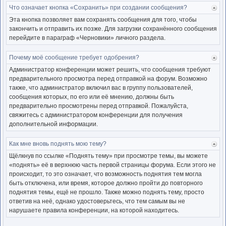
Что означает кнопка «Сохранить» при создании сообщения?
Ве
к
Эта кнопка позволяет вам сохранять сообщения для того, чтобы
нача
закончить и отправить их позже. Для загрузки сохранённого сообщения
перейдите в параграф «Черновики» личного раздела.
Почему моё сообщение требует одобрения?
Ве
к
Администратор конференции может решить, что сообщения требуют
нача
предварительного просмотра перед отправкой на форум. Возможно
также, что администратор включил вас в группу пользователей,
сообщения которых, по его или её мнению, должны быть
предварительно просмотрены перед отправкой. Пожалуйста,
свяжитесь с администратором конференции для получения
дополнительной информации.
Как мне вновь поднять мою тему?
Ве
к
Щёлкнув по ссылке «Поднять тему» при просмотре темы, вы можете
нача
«поднять» её в верхнюю часть первой страницы форума. Если этого не
происходит, то это означает, что возможность поднятия тем могла
быть отключена, или время, которое должно пройти до повторного
поднятия темы, ещё не прошло. Также можно поднять тему, просто
ответив на неё, однако удостоверьтесь, что тем самым вы не
нарушаете правила конференции, на которой находитесь.