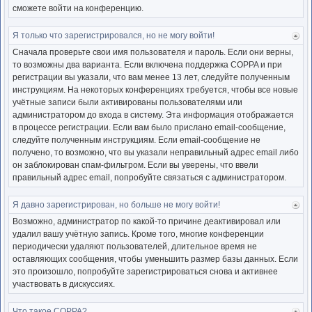
сможете войти на конференцию.
Я только что зарегистрировался, но не могу войти!
Ве
к
Сначала проверьте свои имя пользователя и пароль. Если они верны,
нача
то возможны два варианта. Если включена поддержка COPPA и при
регистрации вы указали, что вам менее 13 лет, следуйте полученным
инструкциям. На некоторых конференциях требуется, чтобы все новые
учётные записи были активированы пользователями или
администратором до входа в систему. Эта информация отображается
в процессе регистрации. Если вам было прислано email-сообщение,
следуйте полученным инструкциям. Если email-сообщение не
получено, то возможно, что вы указали неправильный адрес email либо
он заблокирован спам-фильтром. Если вы уверены, что ввели
правильный адрес email, попробуйте связаться с администратором.
Я давно зарегистрирован, но больше не могу войти!
Ве
к
Возможно, администратор по какой-то причине деактивировал или
нача
удалил вашу учётную запись. Кроме того, многие конференции
периодически удаляют пользователей, длительное время не
оставляющих сообщения, чтобы уменьшить размер базы данных. Если
это произошло, попробуйте зарегистрироваться снова и активнее
участвовать в дискуссиях.
Что такое COPPA?