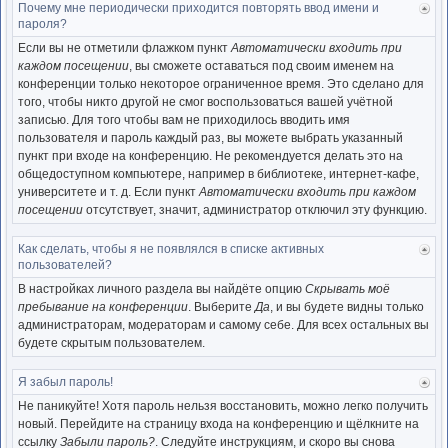
Почему мне периодически приходится повторять ввод имени и
Ве
пароля?
к
нача
Если вы не отметили флажком пункт
Автоматически входить при
каждом посещении
, вы сможете оставаться под своим именем на
конференции только некоторое ограниченное время. Это сделано для
того, чтобы никто другой не смог воспользоваться вашей учётной
записью. Для того чтобы вам не приходилось вводить имя
пользователя и пароль каждый раз, вы можете выбрать указанный
пункт при входе на конференцию. Не рекомендуется делать это на
общедоступном компьютере, например в библиотеке, интернет-кафе,
университете и т. д. Если пункт
Автоматически входить при каждом
посещении
отсутствует, значит, администратор отключил эту функцию.
Как сделать, чтобы я не появлялся в списке активных
Ве
пользователей?
к
нача
В настройках личного раздела вы найдёте опцию
Скрывать моё
пребывание на конференции
. Выберите
Да
, и вы будете видны только
администраторам, модераторам и самому себе. Для всех остальных вы
будете скрытым пользователем.
Я забыл пароль!
Ве
к
Не паникуйте! Хотя пароль нельзя восстановить, можно легко получить
нача
новый. Перейдите на страницу входа на конференцию и щёлкните на
ссылку
Забыли пароль?
. Следуйте инструкциям, и скоро вы снова