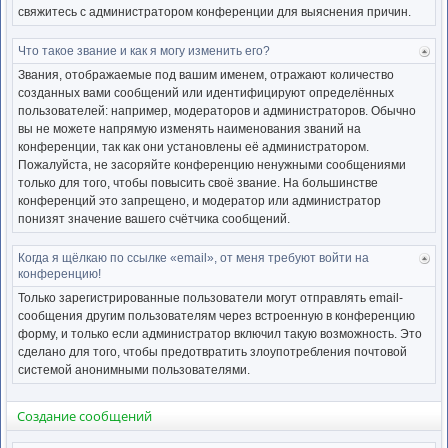
свяжитесь с администратором конференции для выяснения причин.
Что такое звание и как я могу изменить его?
Ве
к
Звания, отображаемые под вашим именем, отражают количество
нача
созданных вами сообщений или идентифицируют определённых
пользователей: например, модераторов и администраторов. Обычно
вы не можете напрямую изменять наименования званий на
конференции, так как они установлены её администратором.
Пожалуйста, не засоряйте конференцию ненужными сообщениями
только для того, чтобы повысить своё звание. На большинстве
конференций это запрещено, и модератор или администратор
понизят значение вашего счётчика сообщений.
Когда я щёлкаю по ссылке «email», от меня требуют войти на
Ве
конференцию!
к
нача
Только зарегистрированные пользователи могут отправлять email-
сообщения другим пользователям через встроенную в конференцию
форму, и только если администратор включил такую возможность. Это
сделано для того, чтобы предотвратить злоупотребления почтовой
системой анонимными пользователями.
Создание сообщений