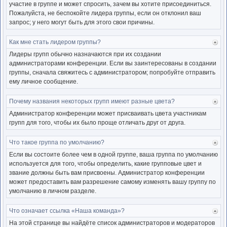
участие в группе и может спросить, зачем вы хотите присоединиться.
Пожалуйста, не беспокойте лидера группы, если он отклонил ваш
запрос; у него могут быть для этого свои причины.
Как мне стать лидером группы?
Ве
к
Лидеры групп обычно назначаются при их создании
нача
администраторами конференции. Если вы заинтересованы в создании
группы, сначала свяжитесь с администратором; попробуйте отправить
ему личное сообщение.
Почему названия некоторых групп имеют разные цвета?
Ве
к
Администратор конференции может присваивать цвета участникам
нача
групп для того, чтобы их было проще отличать друг от друга.
Что такое группа по умолчанию?
Ве
к
Если вы состоите более чем в одной группе, ваша группа по умолчанию
нача
используется для того, чтобы определить, какие групповые цвет и
звание должны быть вам присвоены. Администратор конференции
может предоставить вам разрешение самому изменять вашу группу по
умолчанию в личном разделе.
Что означает ссылка «Наша команда»?
Ве
к
На этой странице вы найдёте список администраторов и модераторов