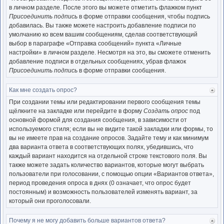
нача
в личном разделе. После этого вы можете отметить флажком пункт
Присоединить подпись
в форме отправки сообщения, чтобы подпись
добавилась. Вы также можете настроить добавление подписи по
умолчанию ко всем вашим сообщениям, сделав соответствующий
выбор в параграфе «Отправка сообщений» пункта «Личные
настройки» в личном разделе. Несмотря на это, вы сможете отменить
добавление подписи в отдельных сообщениях, убрав флажок
Присоединить подпись
в форме отправки сообщения.
Как мне создать опрос?
Ве
к
При создании темы или редактировании первого сообщения темы
нача
щёлкните на закладке или перейдите в форму
Создать опрос
под
основной формой для создания сообщения, в зависимости от
используемого стиля; если вы не видите такой закладки или формы, то
вы не имеете прав на создание опросов. Задайте тему и как минимум
два варианта ответа в соответствующих полях, убедившись, что
каждый вариант находится на отдельной строке текстового поля. Вы
также можете задать количество вариантов, которые могут выбрать
пользователи при голосовании, с помощью опции «Вариантов ответа»,
период проведения опроса в днях (0 означает, что опрос будет
постоянным) и возможность пользователей изменять вариант, за
который они проголосовали.
Почему я не могу добавить больше вариантов ответа?
Ве