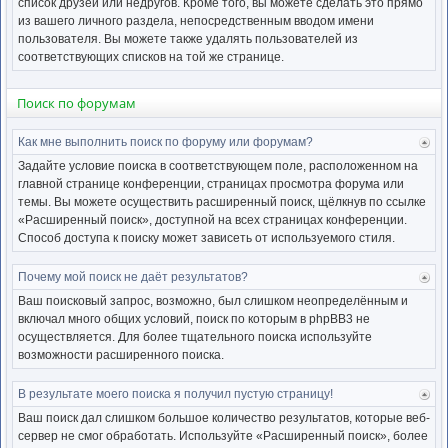
список друзей или недругов. Кроме того, вы можете сделать это прямо
из вашего личного раздела, непосредственным вводом имени
пользователя. Вы можете также удалять пользователей из
соответствующих списков на той же странице.
Поиск по форумам
Как мне выполнить поиск по форуму или форумам?
Ве
к
Задайте условие поиска в соответствующем поле, расположенном на
нача
главной странице конференции, страницах просмотра форума или
темы. Вы можете осуществить расширенный поиск, щёлкнув по ссылке
«Расширенный поиск», доступной на всех страницах конференции.
Способ доступа к поиску может зависеть от используемого стиля.
Почему мой поиск не даёт результатов?
Ве
к
Ваш поисковый запрос, возможно, был слишком неопределённым и
нача
включал много общих условий, поиск по которым в phpBB3 не
осуществляется. Для более тщательного поиска используйте
возможности расширенного поиска.
В результате моего поиска я получил пустую страницу!
Ве
к
Ваш поиск дал слишком большое количество результатов, которые веб-
нача
сервер не смог обработать. Используйте «Расширенный поиск», более