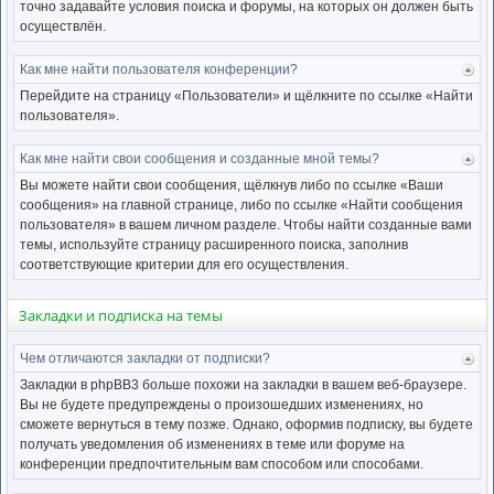
точно задавайте условия поиска и форумы, на которых он должен быть
осуществлён.
Как мне найти пользователя конференции?
Ве
к
Перейдите на страницу «Пользователи» и щёлкните по ссылке «Найти
нача
пользователя».
Как мне найти свои сообщения и созданные мной темы?
Ве
к
Вы можете найти свои сообщения, щёлкнув либо по ссылке «Ваши
нача
сообщения» на главной странице, либо по ссылке «Найти сообщения
пользователя» в вашем личном разделе. Чтобы найти созданные вами
темы, используйте страницу расширенного поиска, заполнив
соответствующие критерии для его осуществления.
Закладки и подписка на темы
Чем отличаются закладки от подписки?
Ве
к
Закладки в phpBB3 больше похожи на закладки в вашем веб-браузере.
нача
Вы не будете предупреждены о произошедших изменениях, но
сможете вернуться в тему позже. Однако, оформив подписку, вы будете
получать уведомления об изменениях в теме или форуме на
конференции предпочтительным вам способом или способами.