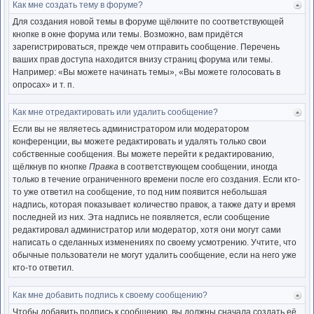
Как мне создать тему в форуме?
Ве
к
Для создания новой темы в форуме щёлкните по соответствующей
нача
кнопке в окне форума или темы. Возможно, вам придётся
зарегистрироваться, прежде чем отправить сообщение. Перечень
ваших прав доступа находится внизу страниц форума или темы.
Например: «Вы можете начинать темы», «Вы можете голосовать в
опросах» и т. п.
Как мне отредактировать или удалить сообщение?
Ве
к
Если вы не являетесь администратором или модератором
нача
конференции, вы можете редактировать и удалять только свои
собственные сообщения. Вы можете перейти к редактированию,
щёлкнув по кнопке
Правка
в соответствующем сообщении, иногда
только в течение ограниченного времени после его создания. Если кто-
то уже ответил на сообщение, то под ним появится небольшая
надпись, которая показывает количество правок, а также дату и время
последней из них. Эта надпись не появляется, если сообщение
редактировал администратор или модератор, хотя они могут сами
написать о сделанных изменениях по своему усмотрению. Учтите, что
обычные пользователи не могут удалить сообщение, если на него уже
кто-то ответил.
Как мне добавить подпись к своему сообщению?
Ве
к
Чтобы добавить подпись к сообщению, вы должны сначала создать её