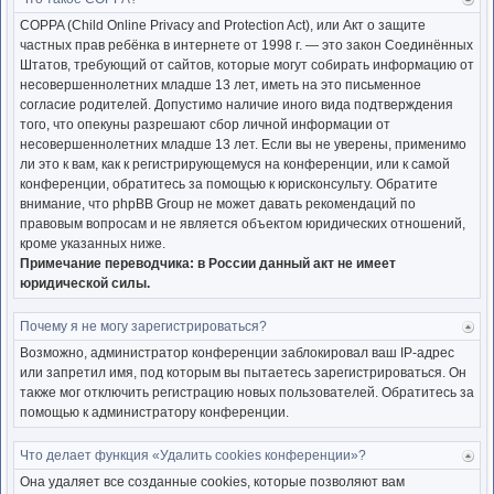
Ве
к
COPPA (Child Online Privacy and Protection Act), или Акт о защите
нача
частных прав ребёнка в интернете от 1998 г. — это закон Соединённых
Штатов, требующий от сайтов, которые могут собирать информацию от
несовершеннолетних младше 13 лет, иметь на это письменное
согласие родителей. Допустимо наличие иного вида подтверждения
того, что опекуны разрешают сбор личной информации от
несовершеннолетних младше 13 лет. Если вы не уверены, применимо
ли это к вам, как к регистрирующемуся на конференции, или к самой
конференции, обратитесь за помощью к юрисконсульту. Обратите
внимание, что phpBB Group не может давать рекомендаций по
правовым вопросам и не является объектом юридических отношений,
кроме указанных ниже.
Примечание переводчика: в России данный акт не имеет
юридической силы.
Почему я не могу зарегистрироваться?
Ве
к
Возможно, администратор конференции заблокировал ваш IP-адрес
нача
или запретил имя, под которым вы пытаетесь зарегистрироваться. Он
также мог отключить регистрацию новых пользователей. Обратитесь за
помощью к администратору конференции.
Что делает функция «Удалить cookies конференции»?
Ве
к
Она удаляет все созданные cookies, которые позволяют вам