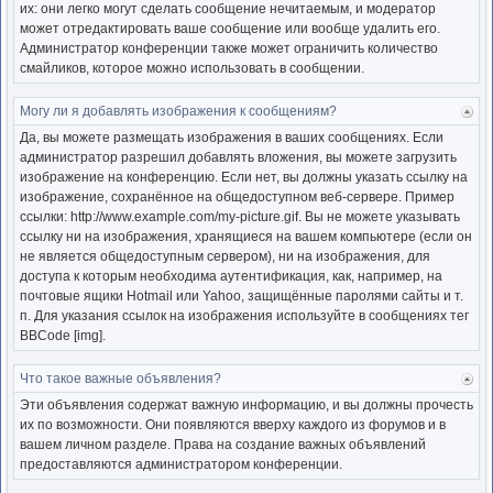
их: они легко могут сделать сообщение нечитаемым, и модератор
может отредактировать ваше сообщение или вообще удалить его.
Администратор конференции также может ограничить количество
смайликов, которое можно использовать в сообщении.
Могу ли я добавлять изображения к сообщениям?
Ве
к
Да, вы можете размещать изображения в ваших сообщениях. Если
нача
администратор разрешил добавлять вложения, вы можете загрузить
изображение на конференцию. Если нет, вы должны указать ссылку на
изображение, сохранённое на общедоступном веб-сервере. Пример
ссылки: http://www.example.com/my-picture.gif. Вы не можете указывать
ссылку ни на изображения, хранящиеся на вашем компьютере (если он
не является общедоступным сервером), ни на изображения, для
доступа к которым необходима аутентификация, как, например, на
почтовые ящики Hotmail или Yahoo, защищённые паролями сайты и т.
п. Для указания ссылок на изображения используйте в сообщениях тег
BBCode [img].
Что такое важные объявления?
Ве
к
Эти объявления содержат важную информацию, и вы должны прочесть
нача
их по возможности. Они появляются вверху каждого из форумов и в
вашем личном разделе. Права на создание важных объявлений
предоставляются администратором конференции.