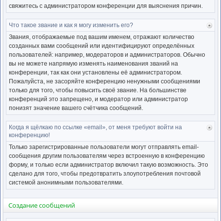
свяжитесь с администратором конференции для выяснения причин.
Что такое звание и как я могу изменить его?
Ве
к
Звания, отображаемые под вашим именем, отражают количество
нача
созданных вами сообщений или идентифицируют определённых
пользователей: например, модераторов и администраторов. Обычно
вы не можете напрямую изменять наименования званий на
конференции, так как они установлены её администратором.
Пожалуйста, не засоряйте конференцию ненужными сообщениями
только для того, чтобы повысить своё звание. На большинстве
конференций это запрещено, и модератор или администратор
понизят значение вашего счётчика сообщений.
Когда я щёлкаю по ссылке «email», от меня требуют войти на
Ве
конференцию!
к
нача
Только зарегистрированные пользователи могут отправлять email-
сообщения другим пользователям через встроенную в конференцию
форму, и только если администратор включил такую возможность. Это
сделано для того, чтобы предотвратить злоупотребления почтовой
системой анонимными пользователями.
Создание сообщений