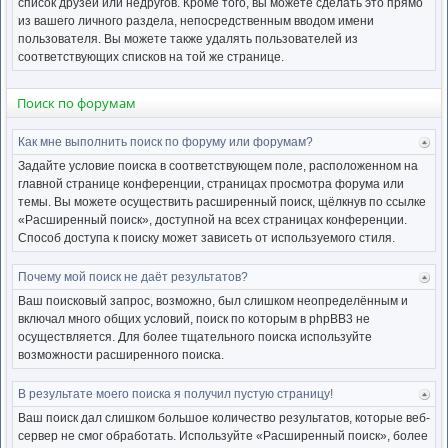
список друзей или недругов. Кроме того, вы можете сделать это прямо
из вашего личного раздела, непосредственным вводом имени
пользователя. Вы можете также удалять пользователей из
соответствующих списков на той же странице.
Поиск по форумам
Как мне выполнить поиск по форуму или форумам?
Ве
к
Задайте условие поиска в соответствующем поле, расположенном на
нача
главной странице конференции, страницах просмотра форума или
темы. Вы можете осуществить расширенный поиск, щёлкнув по ссылке
«Расширенный поиск», доступной на всех страницах конференции.
Способ доступа к поиску может зависеть от используемого стиля.
Почему мой поиск не даёт результатов?
Ве
к
Ваш поисковый запрос, возможно, был слишком неопределённым и
нача
включал много общих условий, поиск по которым в phpBB3 не
осуществляется. Для более тщательного поиска используйте
возможности расширенного поиска.
В результате моего поиска я получил пустую страницу!
Ве
к
Ваш поиск дал слишком большое количество результатов, которые веб-
нача
сервер не смог обработать. Используйте «Расширенный поиск», более