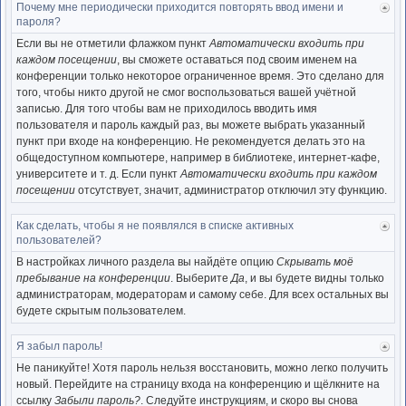
Почему мне периодически приходится повторять ввод имени и
Ве
пароля?
к
нача
Если вы не отметили флажком пункт
Автоматически входить при
каждом посещении
, вы сможете оставаться под своим именем на
конференции только некоторое ограниченное время. Это сделано для
того, чтобы никто другой не смог воспользоваться вашей учётной
записью. Для того чтобы вам не приходилось вводить имя
пользователя и пароль каждый раз, вы можете выбрать указанный
пункт при входе на конференцию. Не рекомендуется делать это на
общедоступном компьютере, например в библиотеке, интернет-кафе,
университете и т. д. Если пункт
Автоматически входить при каждом
посещении
отсутствует, значит, администратор отключил эту функцию.
Как сделать, чтобы я не появлялся в списке активных
Ве
пользователей?
к
нача
В настройках личного раздела вы найдёте опцию
Скрывать моё
пребывание на конференции
. Выберите
Да
, и вы будете видны только
администраторам, модераторам и самому себе. Для всех остальных вы
будете скрытым пользователем.
Я забыл пароль!
Ве
к
Не паникуйте! Хотя пароль нельзя восстановить, можно легко получить
нача
новый. Перейдите на страницу входа на конференцию и щёлкните на
ссылку
Забыли пароль?
. Следуйте инструкциям, и скоро вы снова