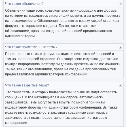
Что такое объявления?
Ве
к
Объявления чаще всего содержат важную информацию для форума,
нача
на котором вы находитесь в настоящий момент, и вы должны прочесть
их по возможности. Объявления появляются вверху каждой страницы
форума, в котором они созданы. Так же, как и с важными
объявлениями, права на создание объявлений предоставляются
администратором.
Что такое прилепленные темы?
Ве
к
Прилепленные темы в форуме находятся ниже всех объявлений и
нача
только на его первой странице. Они чаще всего содержат достаточно
важную информацию, поэтому вы должны прочесть их по возможности.
Так же, как и с объявлениями, права на создание прилепленных тем
предоставляются администратором конференции.
Что такое закрытые темы?
Ве
к
Это такие темы, в которых пользователи больше не могут оставлять
нача
сообщения, и все находящиеся в них опросы автоматически
завершаются. Темы могут быть закрыты по многим причинам
модератором форума или администратором конференции. Вы также
можете иметь возможность закрывать созданные вами темы, в
зависимости от прав, предоставленных вам администратором
конференции.