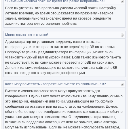
Я изменил часовой пояс, но время всё равно неправильное!
Ве
к
Если вы уверены, что правильно указали часовой пояс и настройку
нача
летнего времени, но время отображается по-прежнему неверное,
значит, неправильно установлено время на сервере. Уведомите
администратора для устранения проблемы.
Моего языка нет в списке!
Ве
к
Администратор не установил поддержку вашего языка на
нача
конференции, или же просто никто не перевёл phpBB на ваш язык.
Попробуйте узнать у администратора конференции, может ли он
установить нужный вам языковой пакет. Если такого языкового пакета
не существует, то вы сами можете перевести phpBB на свой язык.
Дополнительную информацию вы можете получить на сайте phpBB
(ссылка находится внизу страниц конференции).
Как я могу поместить изображение вместе со своим именем?
Ве
к
Вместе с именем пользователя могут присутствовать два
нача
изображения. Одно из них может относиться к вашему званию, обычно
это звёздочки, квадратики или точки, указывающие на то, сколько
сообщений вы оставили или на ваш статус на конференции. Другое,
обычно более крупное, изображение известно как «аватара» и обычно
уникально для каждого пользователя. От администратора зависит,
включена ли поддержка аватар, и от него же зависит, какие аватары
могут быть использованы. Если вы не можете использовать аватары,