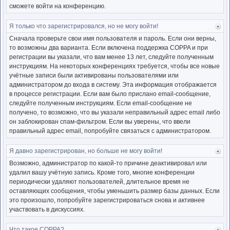
сможете войти на конференцию.
Я только что зарегистрировался, но не могу войти!
Ве
к
Сначала проверьте свои имя пользователя и пароль. Если они верны,
нача
то возможны два варианта. Если включена поддержка COPPA и при
регистрации вы указали, что вам менее 13 лет, следуйте полученным
инструкциям. На некоторых конференциях требуется, чтобы все новые
учётные записи были активированы пользователями или
администратором до входа в систему. Эта информация отображается
в процессе регистрации. Если вам было прислано email-сообщение,
следуйте полученным инструкциям. Если email-сообщение не
получено, то возможно, что вы указали неправильный адрес email либо
он заблокирован спам-фильтром. Если вы уверены, что ввели
правильный адрес email, попробуйте связаться с администратором.
Я давно зарегистрирован, но больше не могу войти!
Ве
к
Возможно, администратор по какой-то причине деактивировал или
нача
удалил вашу учётную запись. Кроме того, многие конференции
периодически удаляют пользователей, длительное время не
оставляющих сообщения, чтобы уменьшить размер базы данных. Если
это произошло, попробуйте зарегистрироваться снова и активнее
участвовать в дискуссиях.
Что такое COPPA?