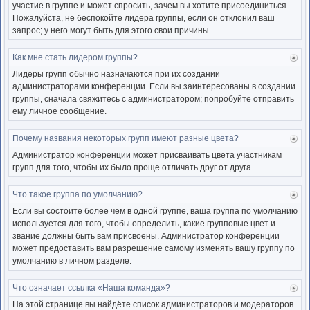
участие в группе и может спросить, зачем вы хотите присоединиться.
Пожалуйста, не беспокойте лидера группы, если он отклонил ваш
запрос; у него могут быть для этого свои причины.
Как мне стать лидером группы?
Ве
к
Лидеры групп обычно назначаются при их создании
нача
администраторами конференции. Если вы заинтересованы в создании
группы, сначала свяжитесь с администратором; попробуйте отправить
ему личное сообщение.
Почему названия некоторых групп имеют разные цвета?
Ве
к
Администратор конференции может присваивать цвета участникам
нача
групп для того, чтобы их было проще отличать друг от друга.
Что такое группа по умолчанию?
Ве
к
Если вы состоите более чем в одной группе, ваша группа по умолчанию
нача
используется для того, чтобы определить, какие групповые цвет и
звание должны быть вам присвоены. Администратор конференции
может предоставить вам разрешение самому изменять вашу группу по
умолчанию в личном разделе.
Что означает ссылка «Наша команда»?
Ве
к
На этой странице вы найдёте список администраторов и модераторов