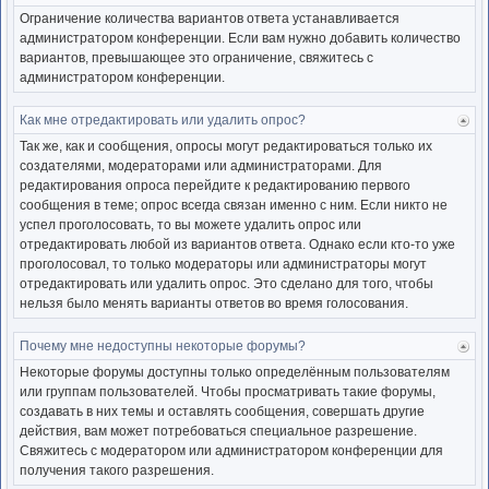
к
Ограничение количества вариантов ответа устанавливается
нача
администратором конференции. Если вам нужно добавить количество
вариантов, превышающее это ограничение, свяжитесь с
администратором конференции.
Как мне отредактировать или удалить опрос?
Ве
к
Так же, как и сообщения, опросы могут редактироваться только их
нача
создателями, модераторами или администраторами. Для
редактирования опроса перейдите к редактированию первого
сообщения в теме; опрос всегда связан именно с ним. Если никто не
успел проголосовать, то вы можете удалить опрос или
отредактировать любой из вариантов ответа. Однако если кто-то уже
проголосовал, то только модераторы или администраторы могут
отредактировать или удалить опрос. Это сделано для того, чтобы
нельзя было менять варианты ответов во время голосования.
Почему мне недоступны некоторые форумы?
Ве
к
Некоторые форумы доступны только определённым пользователям
нача
или группам пользователей. Чтобы просматривать такие форумы,
создавать в них темы и оставлять сообщения, совершать другие
действия, вам может потребоваться специальное разрешение.
Свяжитесь с модератором или администратором конференции для
получения такого разрешения.