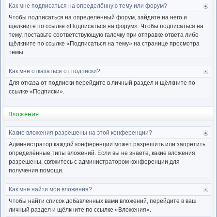
Как мне подписаться на определённую тему или форум?
Ве
к
Чтобы подписаться на определённый форум, зайдите на него и
нача
щёлкните по ссылке «Подписаться на форум». Чтобы подписаться на
тему, поставьте соответствующую галочку при отправке ответа либо
щёлкните по ссылке «Подписаться на тему» на странице просмотра
темы.
Как мне отказаться от подписки?
Ве
к
Для отказа от подписки перейдите в личный раздел и щёлкните по
нача
ссылке «Подписки».
Вложения
Какие вложения разрешены на этой конференции?
Ве
к
Администратор каждой конференции может разрешить или запретить
нача
определённые типы вложений. Если вы не знаете, какие вложения
разрешены, свяжитесь с администратором конференции для
получения помощи.
Как мне найти мои вложения?
Ве
к
Чтобы найти список добавленных вами вложений, перейдите в ваш
нача
личный раздел и щёлкните по ссылке «Вложения».