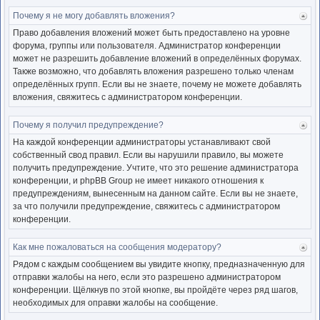
Почему я не могу добавлять вложения?
Ве
к
Право добавления вложений может быть предоставлено на уровне
нача
форума, группы или пользователя. Администратор конференции
может не разрешить добавление вложений в определённых форумах.
Также возможно, что добавлять вложения разрешено только членам
определённых групп. Если вы не знаете, почему не можете добавлять
вложения, свяжитесь с администратором конференции.
Почему я получил предупреждение?
Ве
к
На каждой конференции администраторы устанавливают свой
нача
собственный свод правил. Если вы нарушили правило, вы можете
получить предупреждение. Учтите, что это решение администратора
конференции, и phpBB Group не имеет никакого отношения к
предупреждениям, вынесенным на данном сайте. Если вы не знаете,
за что получили предупреждение, свяжитесь с администратором
конференции.
Как мне пожаловаться на сообщения модератору?
Ве
к
Рядом с каждым сообщением вы увидите кнопку, предназначенную для
нача
отправки жалобы на него, если это разрешено администратором
конференции. Щёлкнув по этой кнопке, вы пройдёте через ряд шагов,
необходимых для оправки жалобы на сообщение.