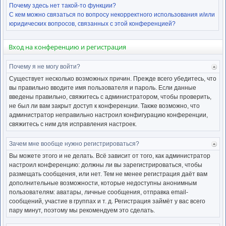
Почему здесь нет такой-то функции?
С кем можно связаться по вопросу некорректного использования и/или
юридических вопросов, связанных с этой конференцией?
Вход на конференцию и регистрация
Почему я не могу войти?
Ве
к
Существует несколько возможных причин. Прежде всего убедитесь, что
нача
вы правильно вводите имя пользователя и пароль. Если данные
введены правильно, свяжитесь с администратором, чтобы проверить,
не был ли вам закрыт доступ к конференции. Также возможно, что
администратор неправильно настроил конфигурацию конференции,
свяжитесь с ним для исправления настроек.
Зачем мне вообще нужно регистрироваться?
Ве
к
Вы можете этого и не делать. Всё зависит от того, как администратор
нача
настроил конференцию: должны ли вы зарегистрироваться, чтобы
размещать сообщения, или нет. Тем не менее регистрация даёт вам
дополнительные возможности, которые недоступны анонимным
пользователям: аватары, личные сообщения, отправка email-
сообщений, участие в группах и т. д. Регистрация займёт у вас всего
пару минут, поэтому мы рекомендуем это сделать.