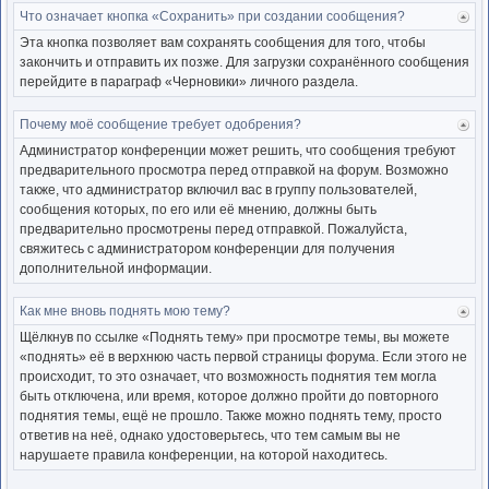
Что означает кнопка «Сохранить» при создании сообщения?
Ве
к
Эта кнопка позволяет вам сохранять сообщения для того, чтобы
нача
закончить и отправить их позже. Для загрузки сохранённого сообщения
перейдите в параграф «Черновики» личного раздела.
Почему моё сообщение требует одобрения?
Ве
к
Администратор конференции может решить, что сообщения требуют
нача
предварительного просмотра перед отправкой на форум. Возможно
также, что администратор включил вас в группу пользователей,
сообщения которых, по его или её мнению, должны быть
предварительно просмотрены перед отправкой. Пожалуйста,
свяжитесь с администратором конференции для получения
дополнительной информации.
Как мне вновь поднять мою тему?
Ве
к
Щёлкнув по ссылке «Поднять тему» при просмотре темы, вы можете
нача
«поднять» её в верхнюю часть первой страницы форума. Если этого не
происходит, то это означает, что возможность поднятия тем могла
быть отключена, или время, которое должно пройти до повторного
поднятия темы, ещё не прошло. Также можно поднять тему, просто
ответив на неё, однако удостоверьтесь, что тем самым вы не
нарушаете правила конференции, на которой находитесь.