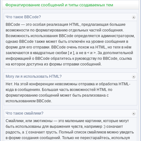
Форматирование сообщений и типы создаваемых тем
Что такое BBCode?
Ве
к
BBCode — это особая реализация HTML, предлагающая большие
нача
возможности по форматированию отдельных частей сообщения.
Возможность использования BBCode определяется администратором,
однако BBCode также может быть отключён на уровне сообщения в
форме для его отправки. BBCode очень похож на HTML, но теги в нём
заключаются в квадратные скобки [ и ], а не в < и >. За дополнительной
информацией о BBCode обратитесь к руководству по BBCode, ссылка
на которое доступна из формы отправки сообщений.
Могу ли я использовать HTML?
Ве
к
Нет. На этой конференции невозможны отправка и обработка HTML-
нача
кода в сообщениях. Большая часть возможностей HTML по
форматированию сообщений может быть реализована с
использованием BBCode.
Что такое смайлики?
Ве
к
Смайлики, или эмотиконы — это маленькие картинки, которые могут
нача
быть использованы для выражения чувств, например :) означает
радость, а :( означает грусть. Полный список смайликов можно увидеть
в форме создания сообщений. Только не перестарайтесь, используя