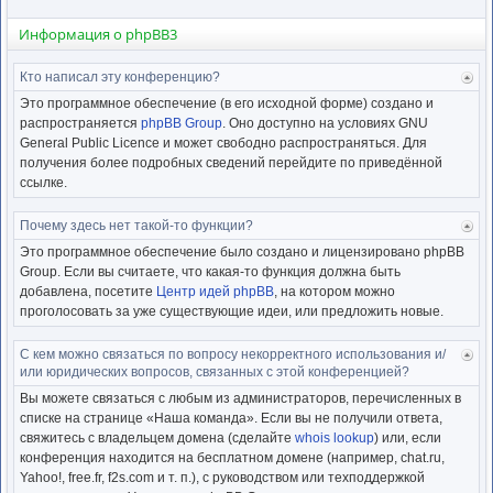
Информация о phpBB3
Кто написал эту конференцию?
Ве
к
Это программное обеспечение (в его исходной форме) создано и
нача
распространяется
phpBB Group
. Оно доступно на условиях GNU
General Public Licence и может свободно распространяться. Для
получения более подробных сведений перейдите по приведённой
ссылке.
Почему здесь нет такой-то функции?
Ве
к
Это программное обеспечение было создано и лицензировано phpBB
нача
Group. Если вы считаете, что какая-то функция должна быть
добавлена, посетите
Центр идей phpBB
, на котором можно
проголосовать за уже существующие идеи, или предложить новые.
С кем можно связаться по вопросу некорректного использования и/
Ве
или юридических вопросов, связанных с этой конференцией?
к
нача
Вы можете связаться с любым из администраторов, перечисленных в
списке на странице «Наша команда». Если вы не получили ответа,
свяжитесь с владельцем домена (сделайте
whois lookup
) или, если
конференция находится на бесплатном домене (например, chat.ru,
Yahoo!, free.fr, f2s.com и т. п.), с руководством или техподдержкой