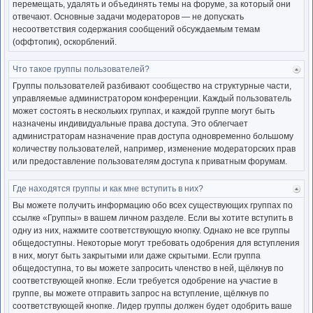
перемещать, удалять и объединять темы на форуме, за который они
отвечают. Основные задачи модераторов — не допускать
несоответствия содержания сообщений обсуждаемым темам
(оффтопик), оскорблений.
Что такое группы пользователей?
Ве
к
Группы пользователей разбивают сообщество на структурные части,
нача
управляемые администратором конференции. Каждый пользователь
может состоять в нескольких группах, и каждой группе могут быть
назначены индивидуальные права доступа. Это облегчает
администраторам назначение прав доступа одновременно большому
количеству пользователей, например, изменение модераторских прав
или предоставление пользователям доступа к приватным форумам.
Где находятся группы и как мне вступить в них?
Ве
к
Вы можете получить информацию обо всех существующих группах по
нача
ссылке «Группы» в вашем личном разделе. Если вы хотите вступить в
одну из них, нажмите соответствующую кнопку. Однако не все группы
общедоступны. Некоторые могут требовать одобрения для вступления
в них, могут быть закрытыми или даже скрытыми. Если группа
общедоступна, то вы можете запросить членство в ней, щёлкнув по
соответствующей кнопке. Если требуется одобрение на участие в
группе, вы можете отправить запрос на вступление, щёлкнув по
соответствующей кнопке. Лидер группы должен будет одобрить ваше