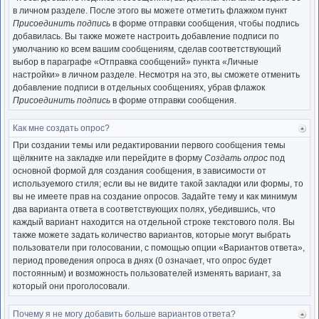
нача
в личном разделе. После этого вы можете отметить флажком пункт
Присоединить подпись
в форме отправки сообщения, чтобы подпись
добавилась. Вы также можете настроить добавление подписи по
умолчанию ко всем вашим сообщениям, сделав соответствующий
выбор в параграфе «Отправка сообщений» пункта «Личные
настройки» в личном разделе. Несмотря на это, вы сможете отменить
добавление подписи в отдельных сообщениях, убрав флажок
Присоединить подпись
в форме отправки сообщения.
Как мне создать опрос?
Ве
к
При создании темы или редактировании первого сообщения темы
нача
щёлкните на закладке или перейдите в форму
Создать опрос
под
основной формой для создания сообщения, в зависимости от
используемого стиля; если вы не видите такой закладки или формы, то
вы не имеете прав на создание опросов. Задайте тему и как минимум
два варианта ответа в соответствующих полях, убедившись, что
каждый вариант находится на отдельной строке текстового поля. Вы
также можете задать количество вариантов, которые могут выбрать
пользователи при голосовании, с помощью опции «Вариантов ответа»,
период проведения опроса в днях (0 означает, что опрос будет
постоянным) и возможность пользователей изменять вариант, за
который они проголосовали.
Почему я не могу добавить больше вариантов ответа?
Ве