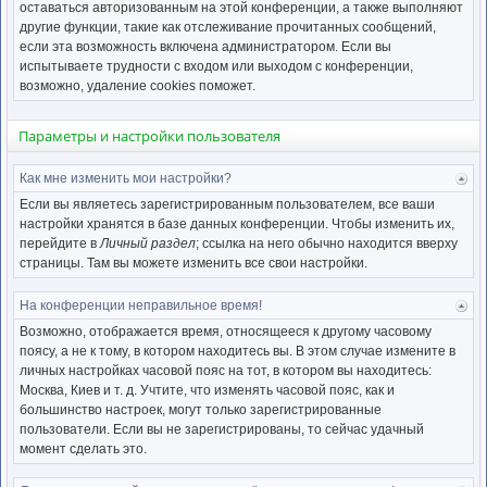
нача
оставаться авторизованным на этой конференции, а также выполняют
другие функции, такие как отслеживание прочитанных сообщений,
если эта возможность включена администратором. Если вы
испытываете трудности с входом или выходом с конференции,
возможно, удаление cookies поможет.
Параметры и настройки пользователя
Как мне изменить мои настройки?
Ве
к
Если вы являетесь зарегистрированным пользователем, все ваши
нача
настройки хранятся в базе данных конференции. Чтобы изменить их,
перейдите в
Личный раздел
; ссылка на него обычно находится вверху
страницы. Там вы можете изменить все свои настройки.
На конференции неправильное время!
Ве
к
Возможно, отображается время, относящееся к другому часовому
нача
поясу, а не к тому, в котором находитесь вы. В этом случае измените в
личных настройках часовой пояс на тот, в котором вы находитесь:
Москва, Киев и т. д. Учтите, что изменять часовой пояс, как и
большинство настроек, могут только зарегистрированные
пользователи. Если вы не зарегистрированы, то сейчас удачный
момент сделать это.