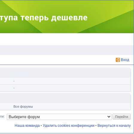
Вход
Форумы
-
-
Все форумы
ти:
Наша команда
Удалить cookies конференции
Вернуться к началу
•
•