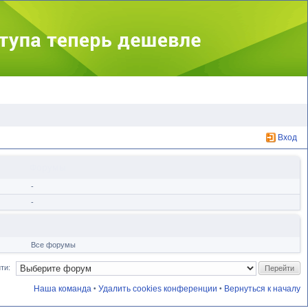
Вход
Форумы
-
-
Все форумы
ти:
Наша команда
Удалить cookies конференции
Вернуться к началу
•
•