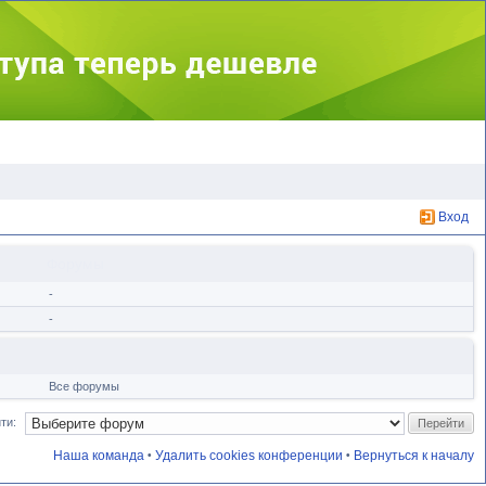
Вход
Форумы
-
-
Все форумы
ти:
Наша команда
Удалить cookies конференции
Вернуться к началу
•
•