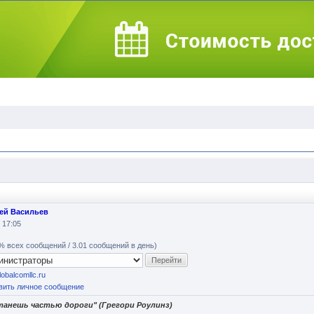
ей Васильев
 17:05
% всех сообщений / 3.01 сообщений в день)
globalcomllc.ru
вить личное сообщение
танешь частью дороги" (Грегори Роулинз)