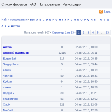
Пропустить
Список форумов
FAQ
Пользователи
Регистрация
Вход
Найти пользователя
•
Все
A
B
C
D
E
F
G
H
I
J
K
L
M
N
O
P
Q
R
S
T
U
V
W
X
Y
Z
Другая
Пользователей: 807 •
Страница
1
из
33
•
1
2
3
4
5
...
33
Имя пользователя
Сообщения
Зарегистрирован
Admin
0
02 авг 2015, 10:00
Алексей Васильев
12116
04 авг 2015, 06:11
Eugen Ball
317
04 авг 2015, 08:35
Sergey Forex
5
04 авг 2015, 09:44
kdikov
1
04 авг 2015, 10:19
YanNett
50
04 авг 2015, 10:31
Kубрат
94
04 авг 2015, 10:50
maxus
1
04 авг 2015, 10:58
HappyFx
80
04 авг 2015, 11:28
snaipertrend
53
04 авг 2015, 12:02
Xladik
621
04 авг 2015, 12:08
MaKVell
0
04 авг 2015, 12:58