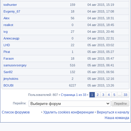
todhunter
159
04 авг 2015, 15:19
Evgeniy_67
18
04 авг 2015, 17:08
Alex
56
04 авг 2015, 18:31
realkot
0
04 авг 2015, 18:45
ivg
27
04 авг 2015, 20:46
Александр
0
04 авг 2015, 22:31
LHD
22
05 авг 2015, 03:02
Pirat
1
05 авг 2015, 05:27
Faraon
18
05 авг 2015, 05:47
samusevsergey
516
05 авг 2015, 06:41
San82
132
05 авг 2015, 06:56
jimyhokins
2
05 авг 2015, 12:16
BOUBI
6227
05 авг 2015, 13:26
Пользователей: 807 •
Страница
1
из
33
•
1
2
3
4
5
...
33
Перейти:
Список форумов
Удалить cookies конференции
Вернуться к началу
•
•
Наша команда