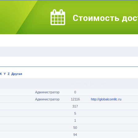
X
Y
Z
Другая
Звание
Сообщения
Сайт
,
Откуда
Администратор
0
Администратор
12116
http://globalcomllc.ru
317
5
1
50
94