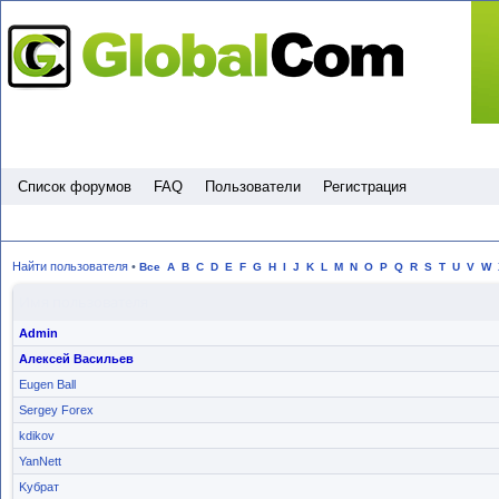
Пропустить
Список форумов
FAQ
Пользователи
Регистрация
Найти пользователя
•
Все
A
B
C
D
E
F
G
H
I
J
K
L
M
N
O
P
Q
R
S
T
U
V
W
Имя пользователя
Admin
Алексей Васильев
Eugen Ball
Sergey Forex
kdikov
YanNett
Kубрат