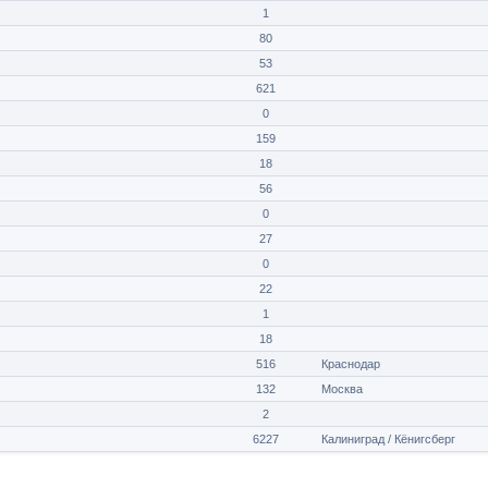
1
80
53
621
0
159
18
56
0
27
0
22
1
18
516
Краснодар
132
Москва
2
6227
Калиниград / Кёнигсберг