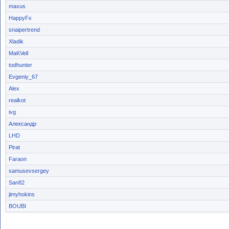
maxus
HappyFx
snaipertrend
Xladik
MaKVell
todhunter
Evgeniy_67
Alex
realkot
ivg
Александр
LHD
Pirat
Faraon
samusevsergey
San82
jimyhokins
BOUBI