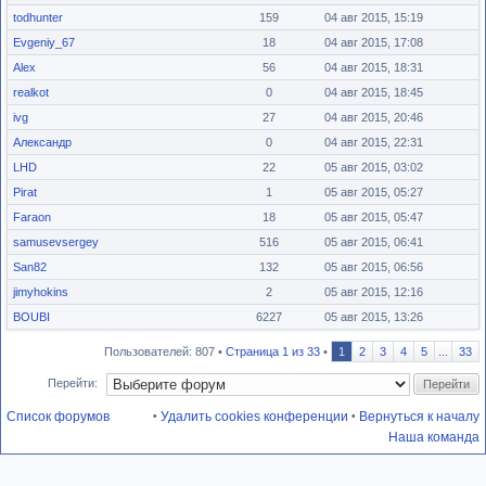
todhunter
159
04 авг 2015, 15:19
Evgeniy_67
18
04 авг 2015, 17:08
Alex
56
04 авг 2015, 18:31
realkot
0
04 авг 2015, 18:45
ivg
27
04 авг 2015, 20:46
Александр
0
04 авг 2015, 22:31
LHD
22
05 авг 2015, 03:02
Pirat
1
05 авг 2015, 05:27
Faraon
18
05 авг 2015, 05:47
samusevsergey
516
05 авг 2015, 06:41
San82
132
05 авг 2015, 06:56
jimyhokins
2
05 авг 2015, 12:16
BOUBI
6227
05 авг 2015, 13:26
Пользователей: 807 •
Страница
1
из
33
•
1
2
3
4
5
...
33
Перейти:
Список форумов
Удалить cookies конференции
Вернуться к началу
•
•
Наша команда