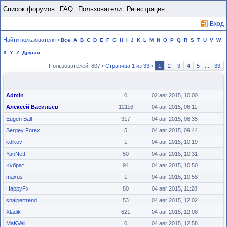
Пропустить
Список форумов
FAQ
Пользователи
Регистрация
Вход
Найти пользователя
•
Все
A
B
C
D
E
F
G
H
I
J
K
L
M
N
O
P
Q
R
S
T
U
V
W
X
Y
Z
Другая
Пользователей: 807 •
Страница
1
из
33
•
1
2
3
4
5
...
33
Имя пользователя
Сообщения
Зарегистрирован
Admin
0
02 авг 2015, 10:00
Алексей Васильев
12116
04 авг 2015, 06:11
Eugen Ball
317
04 авг 2015, 08:35
Sergey Forex
5
04 авг 2015, 09:44
kdikov
1
04 авг 2015, 10:19
YanNett
50
04 авг 2015, 10:31
Kубрат
94
04 авг 2015, 10:50
maxus
1
04 авг 2015, 10:58
HappyFx
80
04 авг 2015, 11:28
snaipertrend
53
04 авг 2015, 12:02
Xladik
621
04 авг 2015, 12:08
MaKVell
0
04 авг 2015, 12:58