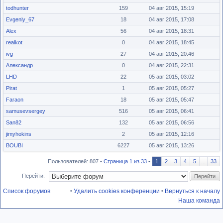
todhunter
159
04 авг 2015, 15:19
Evgeniy_67
18
04 авг 2015, 17:08
Alex
56
04 авг 2015, 18:31
realkot
0
04 авг 2015, 18:45
ivg
27
04 авг 2015, 20:46
Александр
0
04 авг 2015, 22:31
LHD
22
05 авг 2015, 03:02
Pirat
1
05 авг 2015, 05:27
Faraon
18
05 авг 2015, 05:47
samusevsergey
516
05 авг 2015, 06:41
San82
132
05 авг 2015, 06:56
jimyhokins
2
05 авг 2015, 12:16
BOUBI
6227
05 авг 2015, 13:26
Пользователей: 807 •
Страница
1
из
33
•
1
2
3
4
5
...
33
Перейти:
Список форумов
Удалить cookies конференции
Вернуться к началу
•
•
Наша команда