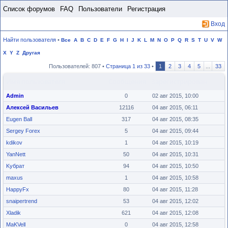
Пропустить
Список форумов
FAQ
Пользователи
Регистрация
Вход
Найти пользователя
•
Все
A
B
C
D
E
F
G
H
I
J
K
L
M
N
O
P
Q
R
S
T
U
V
W
X
Y
Z
Другая
Пользователей: 807 •
Страница
1
из
33
•
1
2
3
4
5
...
33
Имя пользователя
Сообщения
Зарегистрирован
Admin
0
02 авг 2015, 10:00
Алексей Васильев
12116
04 авг 2015, 06:11
Eugen Ball
317
04 авг 2015, 08:35
Sergey Forex
5
04 авг 2015, 09:44
kdikov
1
04 авг 2015, 10:19
YanNett
50
04 авг 2015, 10:31
Kубрат
94
04 авг 2015, 10:50
maxus
1
04 авг 2015, 10:58
HappyFx
80
04 авг 2015, 11:28
snaipertrend
53
04 авг 2015, 12:02
Xladik
621
04 авг 2015, 12:08
MaKVell
0
04 авг 2015, 12:58