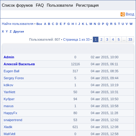
Пропустить
Список форумов
FAQ
Пользователи
Регистрация
Вход
Найти пользователя
•
Все
A
B
C
D
E
F
G
H
I
J
K
L
M
N
O
P
Q
R
S
T
U
V
W
X
Y
Z
Другая
Пользователей: 807 •
Страница
1
из
33
•
1
2
3
4
5
...
33
Имя пользователя
Сообщения
Зарегистрирован
Admin
0
02 авг 2015, 10:00
Алексей Васильев
12116
04 авг 2015, 06:11
Eugen Ball
317
04 авг 2015, 08:35
Sergey Forex
5
04 авг 2015, 09:44
kdikov
1
04 авг 2015, 10:19
YanNett
50
04 авг 2015, 10:31
Kубрат
94
04 авг 2015, 10:50
maxus
1
04 авг 2015, 10:58
HappyFx
80
04 авг 2015, 11:28
snaipertrend
53
04 авг 2015, 12:02
Xladik
621
04 авг 2015, 12:08
MaKVell
0
04 авг 2015, 12:58