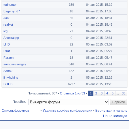
todhunter
159
04 авг 2015, 15:19
Evgeniy_67
18
04 авг 2015, 17:08
Alex
56
04 авг 2015, 18:31
realkot
0
04 авг 2015, 18:45
ivg
27
04 авг 2015, 20:46
Александр
0
04 авг 2015, 22:31
LHD
22
05 авг 2015, 03:02
Pirat
1
05 авг 2015, 05:27
Faraon
18
05 авг 2015, 05:47
samusevsergey
516
05 авг 2015, 06:41
San82
132
05 авг 2015, 06:56
jimyhokins
2
05 авг 2015, 12:16
BOUBI
6227
05 авг 2015, 13:26
Пользователей: 807 •
Страница
1
из
33
•
1
2
3
4
5
...
33
Перейти:
Список форумов
Удалить cookies конференции
Вернуться к началу
•
•
Наша команда