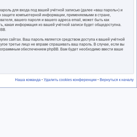
ароль для входа под вашей учётной записью (далее «ваш пароль») и
 о защите компьютерной информации, применяемыми в стране,
теля, вашего пароля и вашего адреса email, может быть как
ть, какая информация из вашей учётной записи будет общедоступна.
pBB.
гих сайтах. Ваш пароль является средством доступа к вашей учётной
ругое третье лицо не вправе спрашивать ваш пароль. В случае, если вы
программным обеспечением phpBB. Вам будет необходимо ввести ваше
Наша команда
Удалить cookies конференции
Вернуться к началу
•
•