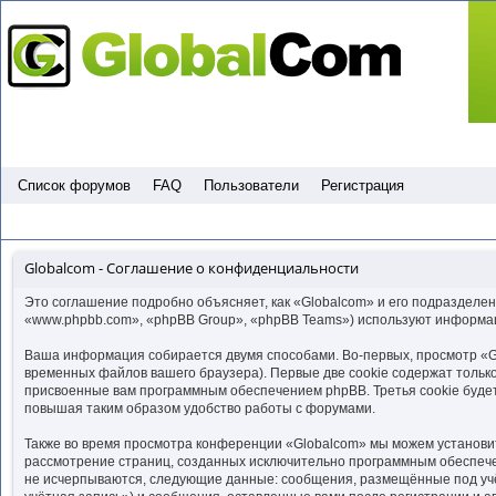
Пропустить
Список форумов
FAQ
Пользователи
Регистрация
Globalcom - Соглашение о конфиденциальности
Это соглашение подробно объясняет, как «Globalcom» и его подразделени
«www.phpbb.com», «phpBB Group», «phpBB Teams») используют информац
Ваша информация собирается двумя способами. Во-первых, просмотр «G
временных файлов вашего браузера). Первые две cookie содержат только
присвоенные вам программным обеспечением phpBB. Третья cookie будет
повышая таким образом удобство работы с форумами.
Также во время просмотра конференции «Globalcom» мы можем установит
рассмотрение страниц, созданных исключительно программным обеспече
не исчерпываются, следующие данные: сообщения, размещённые под учё