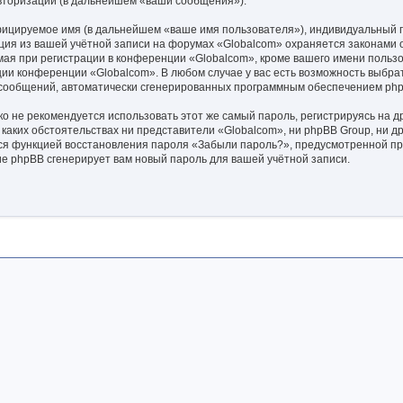
авторизации (в дальнейшем «ваши сообщения»).
фицируемое имя (в дальнейшем «ваше имя пользователя»), индивидуальный п
ация из вашей учётной записи на форумах «Globalcom» охраняется законами
я при регистрации в конференции «Globalcom», кроме вашего имени пользова
ции конференции «Globalcom». В любом случае у вас есть возможность выбра
ия сообщений, автоматически сгенерированных программным обеспечением ph
не рекомендуется использовать этот же самый пароль, регистрируясь на дру
 каких обстоятельствах ни представители «Globalcom», ни phpBB Group, ни д
ться функцией восстановления пароля «Забыли пароль?», предусмотренной 
ие phpBB сгенерирует вам новый пароль для вашей учётной записи.