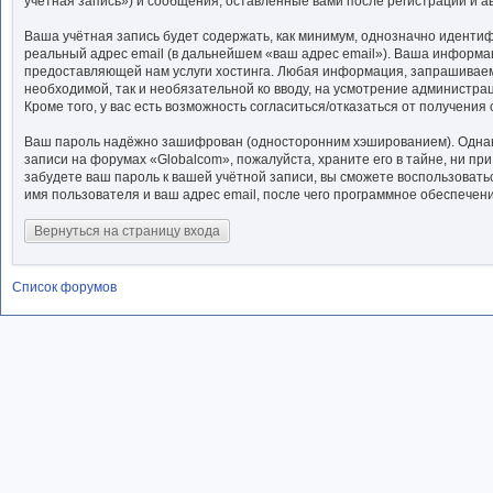
учётная запись») и сообщения, оставленные вами после регистрации и 
Ваша учётная запись будет содержать, как минимум, однозначно иденти
реальный адрес email (в дальнейшем «ваш адрес email»). Ваша информ
предоставляющей нам услуги хостинга. Любая информация, запрашиваема
необходимой, так и необязательной ко вводу, на усмотрение администра
Кроме того, у вас есть возможность согласиться/отказаться от получен
Ваш пароль надёжно зашифрован (односторонним хэшированием). Однако 
записи на форумах «Globalcom», пожалуйста, храните его в тайне, ни при
забудете ваш пароль к вашей учётной записи, вы сможете воспользова
имя пользователя и ваш адрес email, после чего программное обеспечен
Вернуться на страницу входа
Список форумов