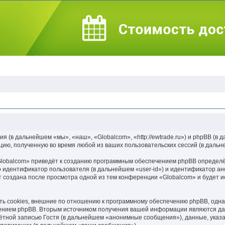
я (в дальнейшем «мы», «наш», «Globalcom», «http://ewtrade.ru») и phpBB (
ию, полученную во время любой из ваших пользовательских сессий (в даль
lobalcom» приведёт к созданию программным обеспечением phpBB определён
 идентификатор пользователя (в дальнейшем «user-id») и идентификатор ано
 создана после просмотра одной из тем конференции «Globalcom» и будет 
ь cookies, внешние по отношению к программному обеспечению phpBB, однако
нием phpBB. Вторым источником получения вашей информации являются дан
тной записью Гостя (в дальнейшем «анонимные сообщения»), данные, указ