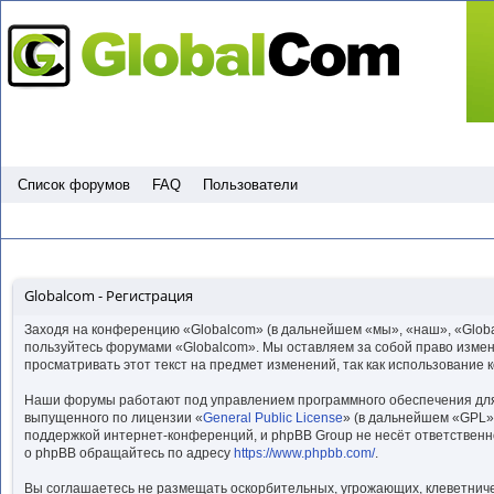
Пропустить
Список форумов
FAQ
Пользователи
Globalcom - Регистрация
Заходя на конференцию «Globalcom» (в дальнейшем «мы», «наш», «Globalc
пользуйтесь форумами «Globalcom». Мы оставляем за собой право изменя
просматривать этот текст на предмет изменений, так как использование
Наши форумы работают под управлением программного обеспечения для
выпущенного по лицензии «
General Public License
» (в дальнейшем «GPL»)
поддержкой интернет-конференций, и phpBB Group не несёт ответственн
о phpBB обращайтесь по адресу
https://www.phpbb.com/
.
Вы соглашаетесь не размещать оскорбительных, угрожающих, клеветниче