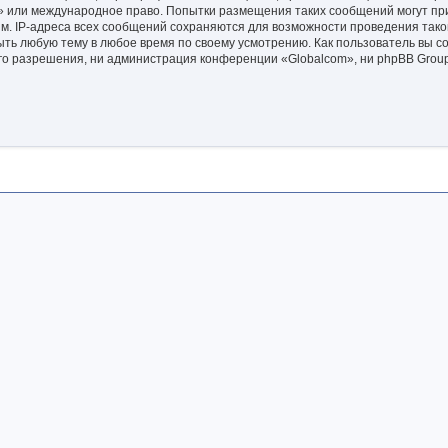
m» или международное право. Попытки размещения таких сообщений могут п
ым. IP-адреса всех сообщений сохраняются для возможности проведения так
ыть любую тему в любое время по своему усмотрению. Как пользователь вы со
го разрешения, ни администрация конференции «Globalcom», ни phpBB Group 