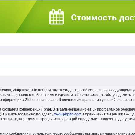
om», «http://ewtrade.ru»), вы подтверждаете своё согласие со следующими ус
ть эти правила в любое время и сделаем всё возможное, чтобы уведомить в
 конференции «Globalcom» после обновления/исправления условий означает в
 создания конференций phpBB (в дальнейшем «они», «программное обеспеч
. Скачать его можно по адресу
www.phpbb.com
. Ограничения лицензии GPL д
ости за то, что администрация конференций определяет в качестве допусти
ских сообщений, порнографических сообщений, призывов к национальной ро