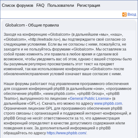
Пропустить
Список форумов
FAQ
Пользователи
Регистрация
Вход
Globalcom - Общие правила
Заходя на конференцию «Globalcom» (в дальнейшем «мы», «наш»,
«Globalcom», «http://ewtrade.ru»), вы подтверждаете своё согласие со
следующими условиями. Если вы не согласны с ними, пожалуйста, не
заходите и не пользуйтесь форумами «Globalcom». Мы оставляем за
собой право изменять эти правила в любое время и сделаем всё
возможное, чтобы уведомить вас об этом, однако с вашей стороны было
бы разумным регулярно просматривать этот текст на предмет
изменений, так как использование конференции «Globalcom» после
обновления/исправления условий означает ваше согласие с ними.
Наши форумы работают под управлением программного обеспечения
для создания конференций phpBB (в дальнейшем «они», «программное
обеспечение phpBB», «www.phpbb.com», «phpBB Group», «phpBB
Teams»), выпущенного по лицензии «
General Public License
» (в
дальнейшем «GPL»). Скачать его можно по адресу
www.phpbb.com
.
Ограничения лицензии GPL для программного обеспечения phpBB
строго связаны с организацией и поддержкой интернет-конференций, и
phpBB Group не несёт ответственности за то, что администрация
конференций определяет в качестве допустимого содержания и/или
поведения в них. За дополнительной информацией о phpBB
обращайтесь по адресу
https://www.phpbb.com/
.