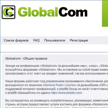
Пропустить
Список форумов
FAQ
Пользователи
Регистрация
Globalcom - Общие правила
Заходя на конференцию «Globalcom» (в дальнейшем «мы», «наш», «Globalc
пользуйтесь форумами «Globalcom». Мы оставляем за собой право изменя
просматривать этот текст на предмет изменений, так как использование
Наши форумы работают под управлением программного обеспечения для
выпущенного по лицензии «
General Public License
» (в дальнейшем «GPL»)
поддержкой интернет-конференций, и phpBB Group не несёт ответственн
о phpBB обращайтесь по адресу
https://www.phpbb.com/
.
Вы соглашаетесь не размещать оскорбительных, угрожающих, клеветниче
страны, которая предоставляет услуги хостинга для форумов «Globalco