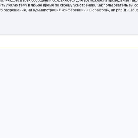
ым. IP-адреса всех сообщений сохраняются для возможности проведения так
ыть любую тему в любое время по своему усмотрению. Как пользователь вы со
го разрешения, ни администрация конференции «Globalcom», ни phpBB Group 