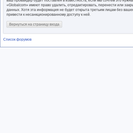
ваш провайдер будет поставлен в известность, если мы сочтём это нужн
«Globalcom» имеют право удалить, отредактировать, перенести или закр
данных. Хотя эта информация не будет открыта третьим лицам без ваше
привести к несанкционированному доступу к ней.
Вернуться на страницу входа
Список форумов