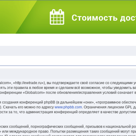
om», «http://ewtrade.ru»), вы подтверждаете своё согласие со следующими ус
ть эти правила в любое время и сделаем всё возможное, чтобы уведомить в
 конференции «Globalcom» после обновления/исправления условий означает в
 создания конференций phpBB (в дальнейшем «они», «программное обеспеч
. Скачать его можно по адресу
www.phpbb.com
. Ограничения лицензии GPL д
ости за то, что администрация конференций определяет в качестве допусти
ских сообщений, порнографических сообщений, призывов к национальной ро
m» или международное право. Попытки размещения таких сообщений могут п