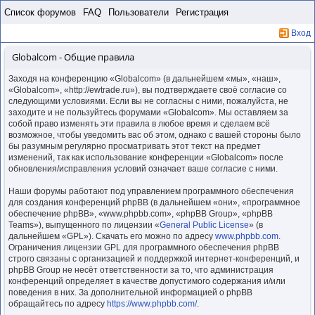
Пропустить
Список форумов
FAQ
Пользователи
Регистрация
Вход
Globalcom - Общие правила
Заходя на конференцию «Globalcom» (в дальнейшем «мы», «наш»,
«Globalcom», «http://ewtrade.ru»), вы подтверждаете своё согласие со
следующими условиями. Если вы не согласны с ними, пожалуйста, не
заходите и не пользуйтесь форумами «Globalcom». Мы оставляем за
собой право изменять эти правила в любое время и сделаем всё
возможное, чтобы уведомить вас об этом, однако с вашей стороны было
бы разумным регулярно просматривать этот текст на предмет
изменений, так как использование конференции «Globalcom» после
обновления/исправления условий означает ваше согласие с ними.
Наши форумы работают под управлением программного обеспечения
для создания конференций phpBB (в дальнейшем «они», «программное
обеспечение phpBB», «www.phpbb.com», «phpBB Group», «phpBB
Teams»), выпущенного по лицензии «
General Public License
» (в
дальнейшем «GPL»). Скачать его можно по адресу
www.phpbb.com
.
Ограничения лицензии GPL для программного обеспечения phpBB
строго связаны с организацией и поддержкой интернет-конференций, и
phpBB Group не несёт ответственности за то, что администрация
конференций определяет в качестве допустимого содержания и/или
поведения в них. За дополнительной информацией о phpBB
обращайтесь по адресу
https://www.phpbb.com/
.