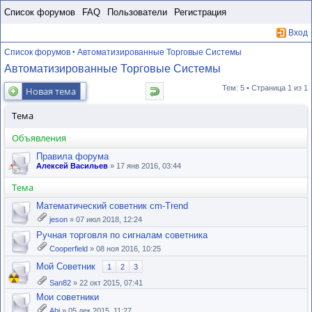
Пропустить
Список форумов
FAQ
Пользователи
Регистрация
Вход
Список форумов
Автоматизированные Торговые Системы
•
Автоматизированные Торговые Системы
Тем: 5 • Страница
1
из
1
Новая тема
Тема
Объявления
Правила форума
Алексей Васильев
» 17 янв 2016, 03:44
Тема
Математический советник cm-Trend
jeson
» 07 июл 2018, 12:24
Ручная торговля по сигналам советника
Cooperfield
» 08 ноя 2016, 10:25
Мой Советник
1
2
3
San82
» 22 окт 2015, 07:41
Мои советники
Abi
» 05 дек 2015, 11:27