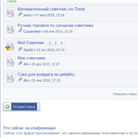
Тема
Математический советник cm-Trend
jeson
» 07 июл 2018, 12:24
Ручная торговля по сигналам советника
Cooperfield
» 08 ноя 2016, 10:25
Мой Советник
1
2
3
San82
» 22 окт 2015, 07:41
Мои советники
Abi
» 05 дек 2015, 11:27
Cова для возврата по ребейту
Abi
» 01 янв 2016, 17:22
Показать темы 
Новая тема
Кто сейчас на конференции
Сейчас этот форум просматривают: нет зарегистрированных пользователей и гости: