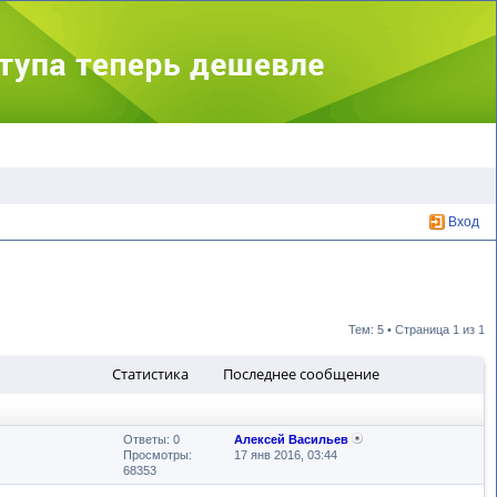
Вход
Тем: 5 • Страница
1
из
1
Статистика
Последнее сообщение
Ответы: 0
Алексей Васильев
Просмотры:
17 янв 2016, 03:44
68353