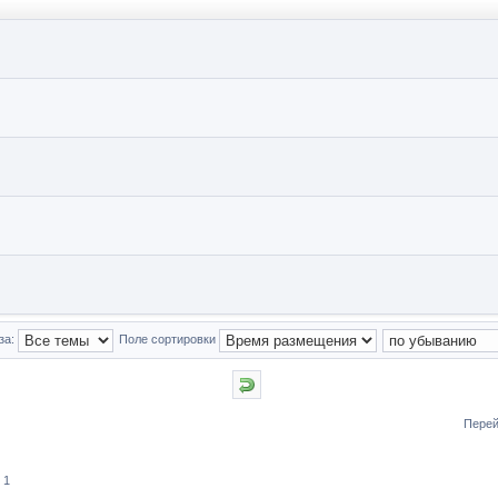
за:
Поле сортировки
Перей
 1