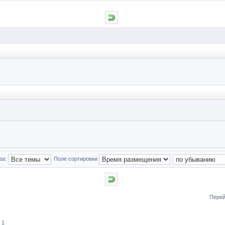
за:
Поле сортировки
Перей
 1