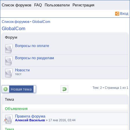
Пропустить
Список форумов
FAQ
Пользователи
Регистрация
Вход
Список форумов
GlobalCom
•
GlobalCom
Форум
Вопросы по оплате
Вопросы по разделам
Новости
тест
Тем: 2 • Страница
1
из
1
Новая тема
Тема
Объявления
Правила форума
Алексей Васильев
» 17 янв 2016, 03:44
Тема