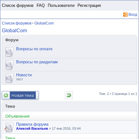
Пропустить
Список форумов
FAQ
Пользователи
Регистрация
Вход
Список форумов
GlobalCom
•
GlobalCom
Форум
Вопросы по оплате
Вопросы по разделам
Новости
тест
Тем: 2 • Страница
1
из
1
Новая тема
Тема
Объявления
Правила форума
Алексей Васильев
» 17 янв 2016, 03:44
Тема