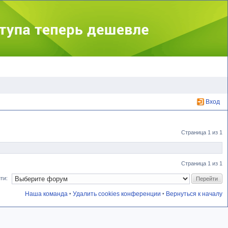
Вход
Страница
1
из
1
Страница
1
из
1
ти:
Наша команда
Удалить cookies конференции
Вернуться к началу
•
•