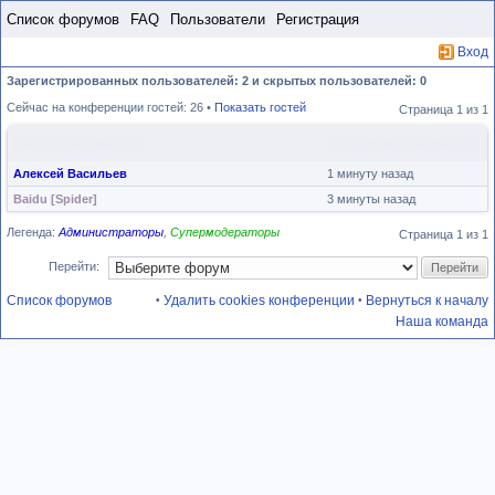
Пропустить
Список форумов
FAQ
Пользователи
Регистрация
Вход
Зарегистрированных пользователей: 2 и скрытых пользователей: 0
Сейчас на конференции гостей: 26 •
Показать гостей
Страница
1
из
1
Имя пользователя
Последнее изменение
Алексей Васильев
1 минуту назад
Baidu [Spider]
3 минуты назад
Легенда:
Администраторы
,
Супермодераторы
Страница
1
из
1
Перейти:
Список форумов
Удалить cookies конференции
Вернуться к началу
•
•
Наша команда