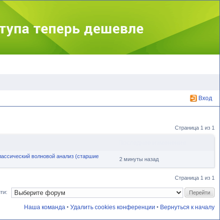
Вход
Страница
1
из
1
Последнее изменение
ассический волновой анализ (старшие
2 минуты назад
Страница
1
из
1
ти:
Наша команда
Удалить cookies конференции
Вернуться к началу
•
•