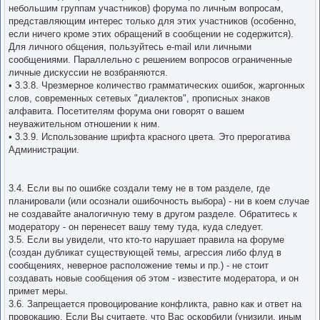
небольшим группам участников) форума по личным вопросам,
представляющим интерес только для этих участников (особенно,
если ничего кроме этих обращений в сообщении не содержится).
Для личного общения, пользуйтесь e-mail или личными
сообщениями. Параллельно с решением вопросов ограниченные
личные дискуссии не возбраняются.
• 3.3.8. Чpезмеpное количество гpамматических ошибок, жаргонных
слов, современных сетевых "диалектов", прописных знаков
алфавита. Посетителям форума они говорят о вашем
неуважительном отношении к ним.
• 3.3.9. Использование шрифта красного цвета. Это прерогатива
Администрации.
3.4. Если вы по ошибке создали тему не в том разделе, где
планировали (или осознали ошибочность выбора) - ни в коем случае
не создавайте аналогичную тему в другом разделе. Обратитесь к
модератору - он перенесет вашу тему туда, куда следует.
3.5. Если вы увидели, что кто-то нарушает правила на форуме
(создан дубликат существующей темы, агрессия либо флуд в
сообщениях, неверное расположение темы и пр.) - не стоит
создавать новые сообщения об этом - известите модератора, и он
примет меры.
3.6. Запрещается провоцирование конфликта, равно как и ответ на
провокацию. Если Вы считаете, что Вас оскорбили (унизили, иным