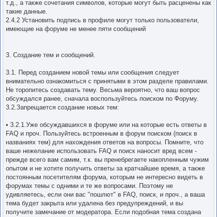
т.д., а также сочетания символов, которые могут быть расценены как
такие данные.
2.4.2 Установить подпись в профиле могут только пользователи,
имеющие на форуме не менее пяти сообщений
3. Создание тем и сообщений.
3.1. Перед созданием новой темы или сообщения следует
внимательно ознакомиться с принятыми в этом разделе правилами.
Не торопитесь создавать тему. Весьма вероятно, что ваш вопрос
обсуждался ранее, сначала воспользуйтесь поиском по Форуму.
3.2.Запрещается создание новых тем:
• 3.2.1.Уже обсуждавшихся в форуме или на которые есть ответы в
FAQ и проч. Пользуйтесь встроенным в форум поиском (поиск в
названиях тем) для нахождения ответов на вопросы. Помните, что
ваше нежелание использовать FAQ и поиск наносит вред всем -
прежде всего вам самим, т.к. вы пренебрегаете накопленным чужим
опытом и не хотите получить ответы за кратчайшее время, а также
постоянным посетителям форума, которым не интересно видеть в
форумах темы с одними и те же вопросами. Поэтому не
удивляетесь, если они вас "пошлют" в FAQ, поиск, и проч., а ваша
тема будет закрыта или удалена без предупреждений, и вы
получите замечание от модератора. Если подобная тема создана