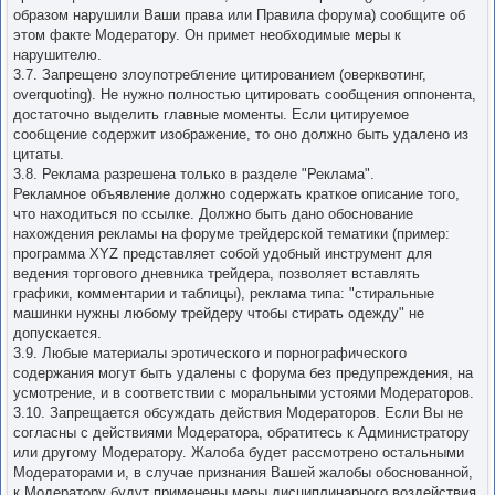
образом нарушили Ваши права или Правила форума) сообщите об
этом факте Модератору. Он примет необходимые меры к
нарушителю.
3.7. Запрещено злоупотребление цитированием (оверквотинг,
overquoting). Не нужно полностью цитировать сообщения оппонента,
достаточно выделить главные моменты. Если цитируемое
сообщение содержит изображение, то оно должно быть удалено из
цитаты.
3.8. Реклама разрешена только в разделе "Реклама".
Рекламное объявление должно содержать краткое описание того,
что находиться по ссылке. Должно быть дано обоснование
нахождения рекламы на форуме трейдерской тематики (пример:
программа XYZ представляет собой удобный инструмент для
ведения торгового дневника трейдера, позволяет вставлять
графики, комментарии и таблицы), реклама типа: "стиральные
машинки нужны любому трейдеру чтобы стирать одежду" не
допускается.
3.9. Любые материалы эротического и порнографического
содержания могут быть удалены с форума без предупреждения, на
усмотрение, и в соответствии с моральными устоями Модераторов.
3.10. Запрещается обсуждать действия Модераторов. Если Вы не
согласны с действиями Модератора, обратитесь к Администратору
или другому Модератору. Жалоба будет рассмотрено остальными
Модераторами и, в случае признания Вашей жалобы обоснованной,
к Модератору будут применены меры дисциплинарного воздействия.