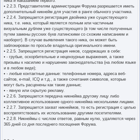
ника и наказанием первого.
• 2.2.3. Представителям администрации Форума разрешается иметь
дополнительный никнейм для участия в ранге обычного участника.
• 2.2.4. Запрещается регистрация двойника уже существующего
ника, т.е. ника, который является полным или частичным
визуальным дублем уже существующего (в том числе полученных
путем замены русских букв латинскими со схожим написанием и
наоборот). В случае выявления такого ника, он может быть
заблокирован по просьбе владельца оригинального имени.
• 2.2.5. Запрещается регистрация ников, содержащих в себе:
• - грубые, оскорбительные и нецензурные выражения, а также
призывы к насилию и нарушению законодательства (на любом языке
и в любом виде);
• - любые контактные данные: телефонные номера, адреса веб-
сайтов, e-mail, ICQ и т.д., а также сочетания символов, которые
могут быть расценены как такие данные;
• - явную или скрытую рекламу.
• 2.2.6. Запрещается передача никнейма другому лицу либо
коллективное использование одного никнейма несколькими лицами.
• 2.2.7. Запрещается захват никнеймов, то есть регистрация с целью
воспрепятствовать их использованию другими посетителями.
• 2.2.8. Никнеймы с числом ответов, равным нулю, удаляются через
365 дней со дня последнего посещения Форума.