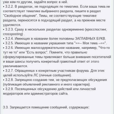
уже кем-то другим, задайте вопрос в ней.
• 3.2.2. В разделах, не подходящих по тематике. Если ваша тема не
соответствует тематике выбранного раздела, пишите в раздел
"Свободное общение". Темы, не соответствующие тематике
раздела, переносятся в подходящий раздел, а на прежнем месте
удаляются.
• 3.2.3. Сразу в нескольких разделах одновременно (кросспостинг,
crossposting) .
• 3.2.4. Имеющих в названии более половины ЗАГЛАВНЫХ БУКВ.
• 3.2.5. Имеющих в названии украшения типа "==-- Моя тема --==".
• 3.2.6. Имеющих малосодержательное название, например, "Что-то
тут не то" или "Есть вопрос". Помните, что правильно
сформулированные темы привлекают больше внимания посетителей
и ваши шансы получить конкретный грамотный ответ от этого
увеличиваются.
• 3.2.7. Обращенных к конкретным участникам форума. Для этих
целей используйте ЛС (личные сообщения).
• 3.2.8. Запрещено создание тем, не предполагающих обсуждения
(публикация объявлений рекламного и иного характера).
• 3.2.9. Посвященных обсуждению действий или личностей
модераторов или администраторов сайта.
3.3. Запрещается помещение сообщений, содержащих: