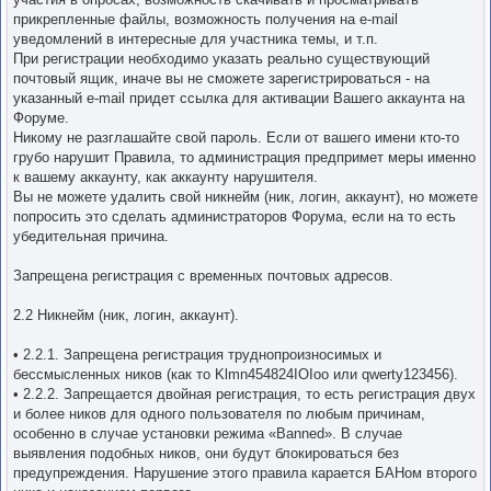
прикрепленные файлы, возможность получения на e-mail
уведомлений в интересные для участника темы, и т.п.
При регистрации необходимо указать реально существующий
почтовый ящик, иначе вы не сможете зарегистрироваться - на
указанный e-mail придет ссылка для активации Вашего аккаунта на
Форуме.
Никому не разглашайте свой пароль. Если от вашего имени кто-то
грубо нарушит Правила, то администрация предпримет меры именно
к вашему аккаунту, как аккаунту нарушителя.
Вы не можете удалить свой никнейм (ник, логин, аккаунт), но можете
попросить это сделать администраторов Форума, если на то есть
убедительная причина.
Запрещена регистрация с временных почтовых адресов.
2.2 Никнейм (ник, логин, аккаунт).
• 2.2.1. Запрещена регистрация труднопроизносимых и
бессмысленных ников (как то Klmn454824IOIoo или qwerty123456).
• 2.2.2. Запрещается двойная регистрация, то есть регистрация двух
и более ников для одного пользователя по любым причинам,
особенно в случае установки режима «Banned». В случае
выявления подобных ников, они будут блокироваться без
предупреждения. Нарушение этого правила карается БАНом второго