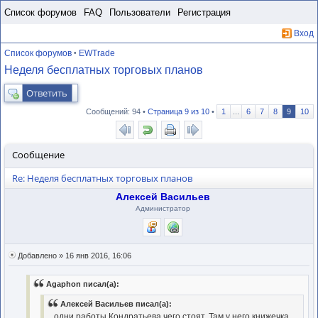
Пропустить
Список форумов
FAQ
Пользователи
Регистрация
Вход
Список форумов
EWTrade
•
Неделя бесплатных торговых планов
Ответить
Сообщений: 94 •
Страница
9
из
10
•
1
...
6
7
8
9
10
Сообщение
Re: Неделя бесплатных торговых планов
Алексей Васильев
Администратор
Добавлено » 16 янв 2016, 16:06
Agaphon писал(а):
Алексей Васильев писал(а):
...одни работы Кондратьева чего стоят. Там у него книжечка