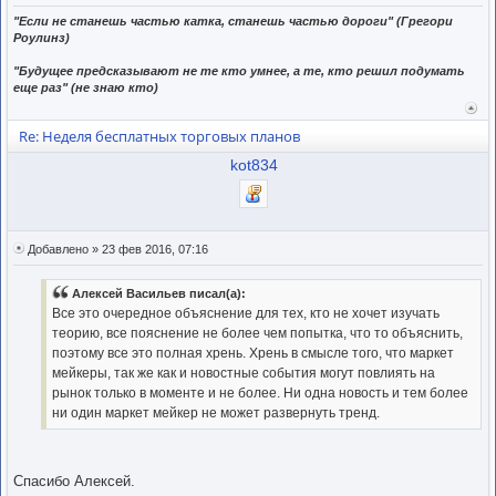
"Если не станешь частью катка, станешь частью дороги" (Грегори
Роулинз)
"Будущее предсказывают не те кто умнее, а те, кто решил подумать
еще раз" (не знаю кто)
Вер
к
Re: Неделя бесплатных торговых планов
нача
kot834
Добавлено » 23 фев 2016, 07:16
Алексей Васильев писал(а):
Все это очередное объяснение для тех, кто не хочет изучать
теорию, все пояснение не более чем попытка, что то объяснить,
поэтому все это полная хрень. Хрень в смысле того, что маркет
мейкеры, так же как и новостные события могут повлиять на
рынок только в моменте и не более. Ни одна новость и тем более
ни один маркет мейкер не может развернуть тренд.
Спасибо Алексей.