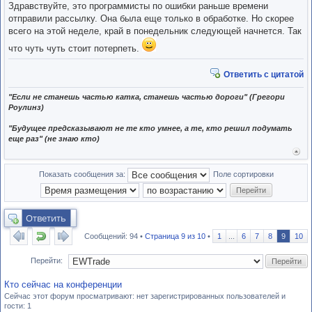
Здравствуйте, это программисты по ошибки раньше времени
отправили рассылку. Она была еще только в обработке. Но скорее
всего на этой неделе, край в понедельник следующей начнется. Так
что чуть чуть стоит потерпеть.
Ответить с цитатой
"Если не станешь частью катка, станешь частью дороги" (Грегори
Роулинз)
"Будущее предсказывают не те кто умнее, а те, кто решил подумать
еще раз" (не знаю кто)
Вер
к
нача
Показать сообщения за:
Поле сортировки
Ответить
Сообщений: 94 •
Страница
9
из
10
•
1
...
6
7
8
9
10
Перейти:
Кто сейчас на конференции
Сейчас этот форум просматривают: нет зарегистрированных пользователей и
гости: 1