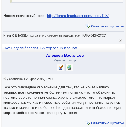
Нашел возможный ответ
http://forum.limetrader.com/topic/123/
Ответить с цитатой
И вот ОДНАЖДЫ, когда этого совсем не ждешь, все НАЛАЖИВАЕТСЯ!
Вер
к
Re: Неделя бесплатных торговых планов
нача
Алексей Васильев
Администратор
Добавлено » 23 фев 2016, 07:14
Все это очередное объяснение для тех, кто не хочет изучать
теорию, все пояснение не более чем попытка, что то объяснить,
поэтому все это полная хрень. Хрень в смысле того, что маркет
мейкеры, так же как и новостные события могут повлиять на рынок
только в моменте и не более. Ни одна новость и тем более ни один
маркет мейкер не может развернуть тренд.
Ответить с цитатой