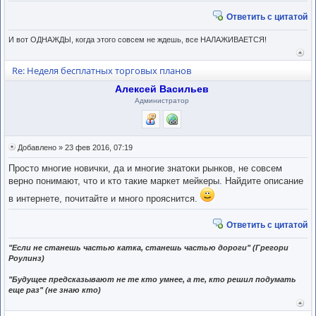
Ответить с цитатой
И вот ОДНАЖДЫ, когда этого совсем не ждешь, все НАЛАЖИВАЕТСЯ!
Вер
к
Re: Неделя бесплатных торговых планов
нача
Алексей Васильев
Администратор
Добавлено » 23 фев 2016, 07:19
Просто многие новички, да и многие знатоки рынков, не совсем
верно понимают, что и кто такие маркет мейкеры. Найдите описание
в интернете, почитайте и много прояснится.
Ответить с цитатой
"Если не станешь частью катка, станешь частью дороги" (Грегори
Роулинз)
"Будущее предсказывают не те кто умнее, а те, кто решил подумать
еще раз" (не знаю кто)
Вер
к