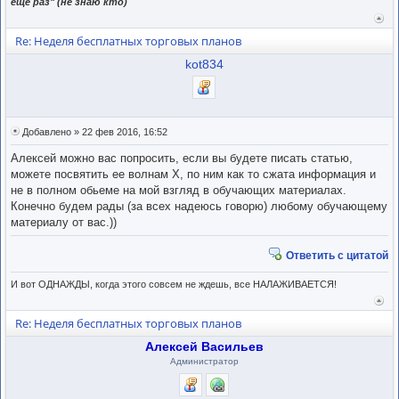
еще раз" (не знаю кто)
Вер
к
Re: Неделя бесплатных торговых планов
нача
kot834
Добавлено » 22 фев 2016, 16:52
Алексей можно вас попросить, если вы будете писать статью,
можете посвятить ее волнам Х, по ним как то сжата информация и
не в полном обьеме на мой взгляд в обучающих материалах.
Конечно будем рады (за всех надеюсь говорю) любому обучающему
материалу от вас.))
Ответить с цитатой
И вот ОДНАЖДЫ, когда этого совсем не ждешь, все НАЛАЖИВАЕТСЯ!
Вер
к
Re: Неделя бесплатных торговых планов
нача
Алексей Васильев
Администратор