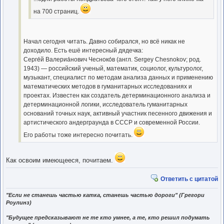
на 700 страниц.
Начал сегодня читать. Давно собирался, но всё никак не
доходило. Есть ешё интересный дядечка:
Серге́й Валериа́нович Чесноко́в (англ. Sergey Chesnokov; род.
1943) — российский ученый, математик, социолог, культуролог,
музыкант, специалист по методам анализа данных и применению
математических методов в гуманитарных исследованиях и
проектах. Известен как создатель детерминационного анализа и
детерминационной логики, исследователь гуманитарных
оснований точных наук, активный участник песенного движения и
артистического андерграунда в СССР и современной России.
Его работы тоже интересно почитать.
Как освоим имеющееся, почитаем.
Ответить с цитатой
"Если не станешь частью катка, станешь частью дороги" (Грегори
Роулинз)
"Будущее предсказывают не те кто умнее, а те, кто решил подумать