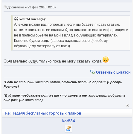
Добавлено » 23 фев 2016, 02:07
kot834 писал(а):
Алексей можно вас попросить, если вы будете писать статью,
можете посвятить ее волнам Х, по ним как то сжата информация и
не в полном обьеме на мой взгляд в обучающих материалах.
Конечно будем рады (за всех надеюсь говорю) любому
обучающему материалу от вас.))
Обязательно буду, только пока не могу сказать когда
Ответить с цитатой
"Если не станешь частью катка, станешь частью дороги" (Грегори
Роулинз)
"Будущее предсказывают не те кто умнее, а те, кто решил подумать
еще раз" (не знаю кто)
Вер
к
Re: Неделя бесплатных торговых планов
нача
kot834