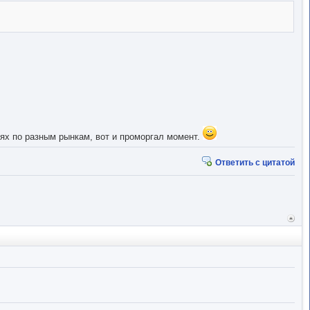
ях по разным рынкам, вот и проморгал момент.
Ответить с цитатой
Вер
к
начал