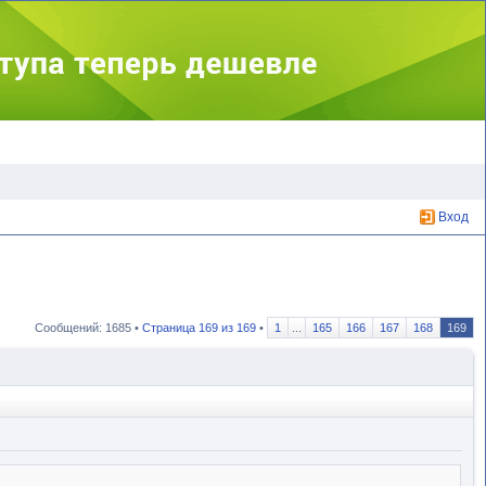
Вход
Сообщений: 1685 •
Страница
169
из
169
•
1
...
165
166
167
168
169