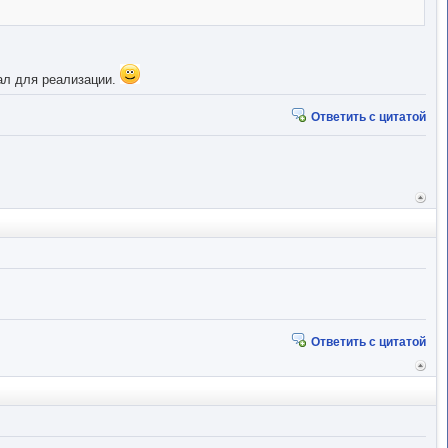
иал для реализации.
Ответить с цитатой
Вер
к
начал
Ответить с цитатой
Вер
к
начал