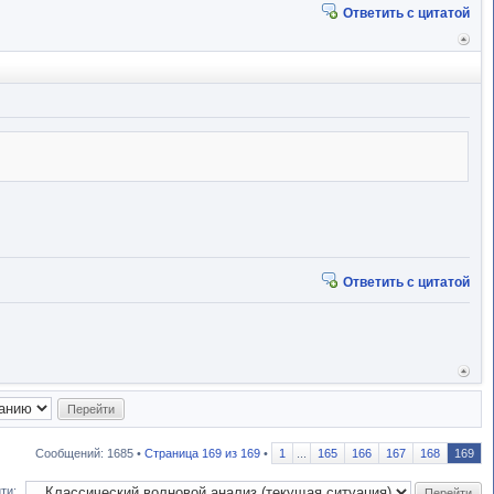
Ответить с цитатой
Вер
к
начал
Ответить с цитатой
Вер
к
начал
Сообщений: 1685 •
Страница
169
из
169
•
1
...
165
166
167
168
169
ти: