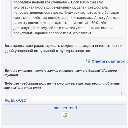
последние недели все смешалось. Если мягко сказать:
многовариантность коррекционных моделей уже достала...
попроще: непредсказуемость. Пишу сейчас потому что большая
часть моего счёта за последние дни испарилась. Даже у Алексея
на счету посмотрел: просадка скоро может уже 50% счёта
достигнуть. Поэтому всё таки хочется уже понять что именно
происходит. Заранее спасибо всем, кто ответит.
Пока продолжаю рассматривать модель с выходом вниз, так как ни
одной уверенной импульсной структуры вверх нет.
Ответить с цитатой
"Если не станешь частью катка, станешь частью дороги" (Грегори
Роулинз)
"Будущее предсказывают не те кто умнее, а те, кто решил подумать
еще раз" (не знаю кто)
Вер
к
Re: EUR/USD
нача
snaipertrend