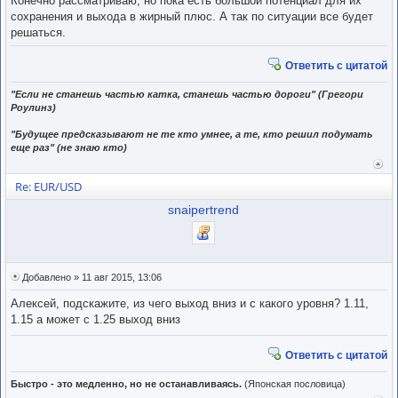
Конечно рассматриваю, но пока есть большой потенциал для их
сохранения и выхода в жирный плюс. А так по ситуации все будет
решаться.
Ответить с цитатой
"Если не станешь частью катка, станешь частью дороги" (Грегори
Роулинз)
"Будущее предсказывают не те кто умнее, а те, кто решил подумать
еще раз" (не знаю кто)
Вер
к
Re: EUR/USD
нача
snaipertrend
Добавлено » 11 авг 2015, 13:06
Алексей, подскажите, из чего выход вниз и с какого уровня? 1.11,
1.15 а может с 1.25 выход вниз
Ответить с цитатой
Быстро - это медленно, но не останавливаясь.
(Японская пословица)