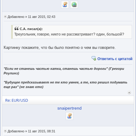
Добавлено » 11 авг 2015, 02:43
С.А. писал(а):
Треугольник, говорю, никто не рассматривает? один, большой?
Картинку покажите, что бы было понятно о чем вы говорите.
Ответить с цитатой
"Если не станешь частью катка, станешь частью дороги" (Грегори
Роулинз)
"Будущее предсказывают не те кто умнее, а те, кто решил подумать
еще раз" (не знаю кто)
Вер
к
Re: EUR/USD
нача
snaipertrend
Добавлено » 11 авг 2015, 08:31