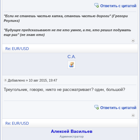
Ответить с цитатой
"Если не станешь частью катка, станешь частью дороги" (Грегори
Роулинз)
"Будущее предсказывают не те кто умнее, а те, кто решил подумать
еще раз" (не знаю кто)
Вер
к
Re: EUR/USD
нача
С.А.
Добавлено » 10 авг 2015, 19:47
Треугольник, говорю, никто не рассматривает? один, большой?
Ответить с цитатой
Вер
к
Re: EUR/USD
нача
Алексей Васильев
Администратор