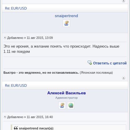
Вер
к
Re: EUR/USD
нача
snaipertrend
Добавлено » 11 авг 2015, 13:09
Это не ирония, а желание понять что происходит. Надеюсь выше
1.11 не поедем
Ответить с цитатой
Быстро - это медленно, но не останавливаясь.
(Японская пословица)
Вер
к
Re: EUR/USD
нача
Алексей Васильев
Администратор
Добавлено » 11 авг 2015, 16:40
snaipertrend писал(а):