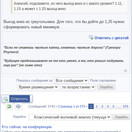
Алексей, подскажите, из чего выход вниз и с какого уровня? 1.11,
1.15 а может с 1.25 выход вниз
Выход вниз из треугольника. Для того, что бы дойти до 1,25 нужно
сформировать новый минимум.
Ответить с цитатой
"Если не станешь частью катка, станешь частью дороги" (Грегори
Роулинз)
"Будущее предсказывают не те кто умнее, а те, кто решил подумать
еще раз" (не знаю кто)
Вер
к
нача
Показать сообщения за:
Поле сортировки
Ответить
Сообщений: 5743 •
Страница
1
из
575
•
1
2
3
4
5
...
575
Перейти:
Кто сейчас на конференции
Сейчас этот форум просматривают: нет зарегистрированных пользователей и