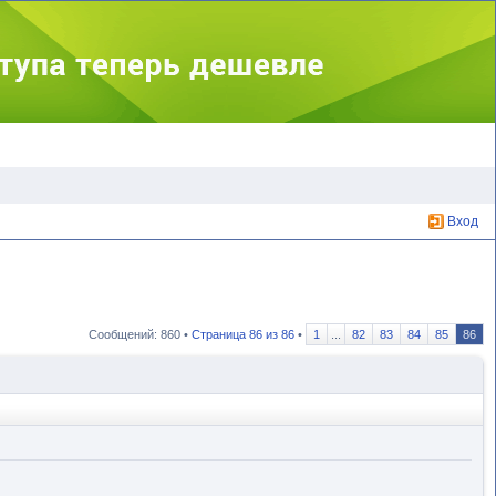
Вход
Сообщений: 860 •
Страница
86
из
86
•
1
...
82
83
84
85
86