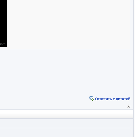
ideo]
Ответить с цитатой
Вер
к
начал