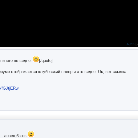
phpBB
[v
 ничего не видно.
[/quote]
руме отображается ютубовский плеер и это видео. Ок, вот ссылка
7VfGJtjERw
 - ловец багов