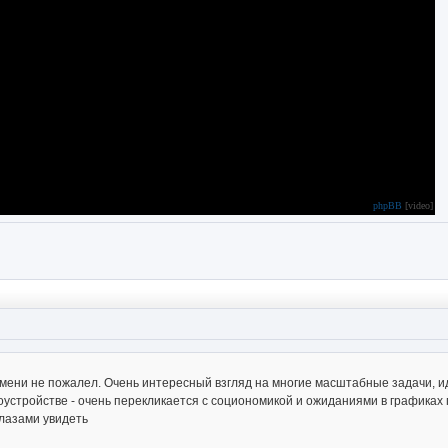
phpBB
[video]
мени не пожалел. Очень интересный взгляд на многие масштабные задачи, иде
стройстве - очень перекликается с социономикой и ожиданиями в графиках п
глазами увидеть