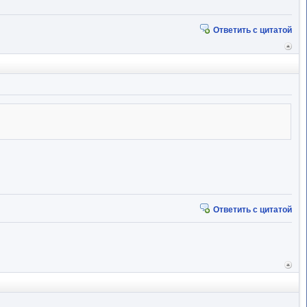
Ответить с цитатой
Вер
к
начал
Ответить с цитатой
Вер
к
начал