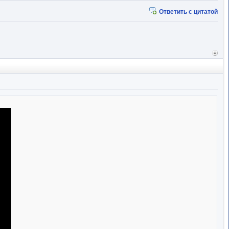
Ответить с цитатой
Вер
к
начал