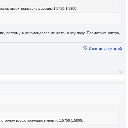
релом вверх, примерно к уровню 1,5750-1,5800.
е, поэтому я рекомендовал не лезть в эту пару. Посмотрим завтра,
Ответить с цитатой
Вер
к
начал
ыстрелом вверх, примерно к уровню 1,5750-1,5800.