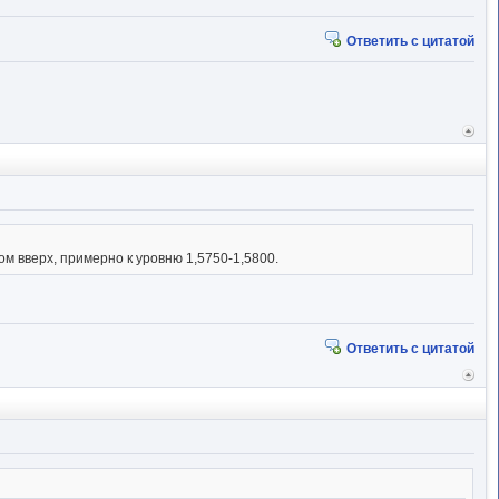
Ответить с цитатой
Вер
к
начал
ом вверх, примерно к уровню 1,5750-1,5800.
Ответить с цитатой
Вер
к
начал