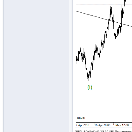
GBPUSDH4gif.gif (15.96 КБ) Просмотро