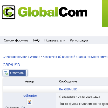
Пропустить
Список форумов
FAQ
Пользователи
Регистрация
Список форумов
EWTrade
Классический волновой анализ (текущая ситуа
•
•
GBP/USD
Ответить
Автор
Сообщение
Re: GBP/USD
todhunter
Добавлено » 04 авг 2015, 15:23
Что-то фунта колбасит не по-дет
Сообщения:
159