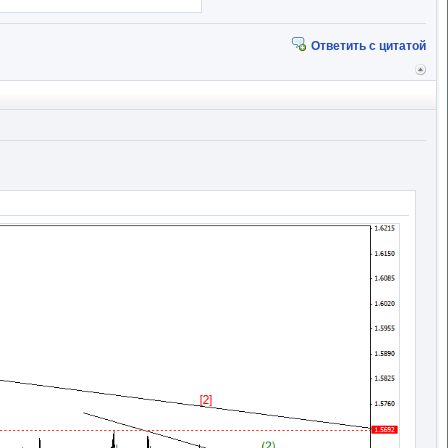
Ответить с цитатой
Вер
к
начал