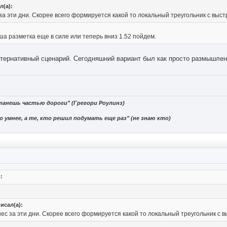
л(а):
за эти дни. Скорее всего формируется какой то локальный треугольник с выст
ша разметка еще в силе или теперь вниз 1.52 пойдем.
тернативный сценарий. Сегодняшний вариант был как просто размышлени
танешь частью дороги" (Грегори Роулинз)
 умнее, а те, кто решил подумать еще раз" (не знаю кто)
:
исал(а):
ес за эти дни. Скорее всего формируется какой то локальный треугольник с в