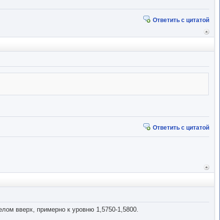
Ответить с цитатой
Вер
к
начал
Ответить с цитатой
Вер
к
начал
елом вверх, примерно к уровню 1,5750-1,5800.