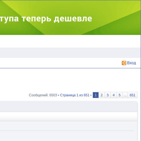
Вход
Сообщений: 6503 •
Страница
1
из
651
•
1
2
3
4
5
...
651