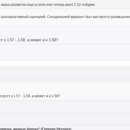
, ваша разметка еще в силе или теперь вниз 1.52 пойдем.
альтернативный сценарий. Сегодняшний вариант был как просто размышление
 к 1.57 - 1.58, а может и к 1.59?
ост к 1.57 - 1.58, а может и к 1.59?
танешь частью дороги" (Грегори Роулинз)